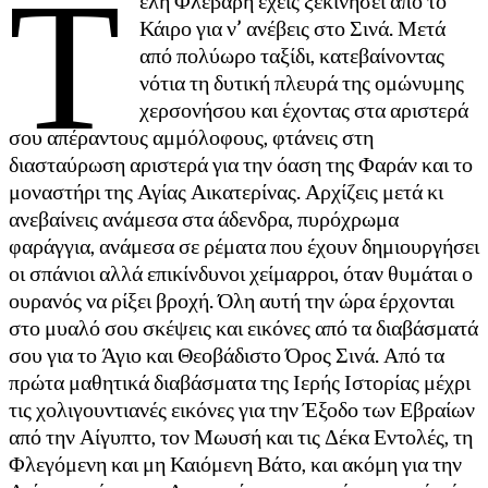
Τ
έλη Φλεβάρη έχεις ξεκινήσει από το
Κάιρο για ν’ ανέβεις στο Σινά. Μετά
από πολύωρο ταξίδι, κατεβαίνοντας
νότια τη δυτική πλευρά της ομώνυμης
χερσονήσου και έχοντας στα αριστερά
σου απέραντους αμμόλοφους, φτάνεις στη
διασταύρωση αριστερά για την όαση της Φαράν και το
μοναστήρι της Αγίας Αικατερίνας. Αρχίζεις μετά κι
ανεβαίνεις ανάμεσα στα άδενδρα, πυρόχρωμα
φαράγγια, ανάμεσα σε ρέματα που έχουν δημιουργήσει
οι σπάνιοι αλλά επικίνδυνοι χείμαρροι, όταν θυμάται ο
ουρανός να ρίξει βροχή. Όλη αυτή την ώρα έρχονται
στο μυαλό σου σκέψεις και εικόνες από τα διαβάσματά
σου για το Άγιο και Θεοβάδιστο Όρος Σινά. Από τα
πρώτα μαθητικά διαβάσματα της Ιερής Ιστορίας μέχρι
τις χολιγουντιανές εικόνες για την Έξοδο των Εβραίων
από την Αίγυπτο, τον Μωυσή και τις Δέκα Εντολές, τη
Φλεγόμενη και μη Καιόμενη Βάτο, και ακόμη για την