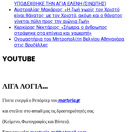
ΥΠΟΔΕΧΘΗΚΕ ΤΗΝ ΑΓΙΑ ΕΛΕΝΗ (ΣΙΝΩΠΗΣ)
Αυστραλίας Μακάριος: «Η ζωή χωρίς τον Χριστό
είναι θάνατος· με τον Χριστό, ακόμη και ο θάνατος
γίνεται πύλη προς την αιώνια ζωή»
Κερκύρας Νεκτάριος: «Σήμερα, ο άνθρωπος
στράφηκε στα επίγεια και χαμερπή»
Ονομαστήρια του Μητροπολίτη Βελγίου Αθηναγόρα
στις Βρυξέλλες
YOUTUBE
ΛΙΓΑ ΛΟΓΙΑ…
Γίνετε ενεργά ο Ρεπόρτερ του
martyria.gr
και στείλτε στο email μας τις δραστηριότητές σας
(Κείμενο, Φωτογραφίες και Βίντεο).
Επικοινωνία:
martyria.gr@hotmail.com