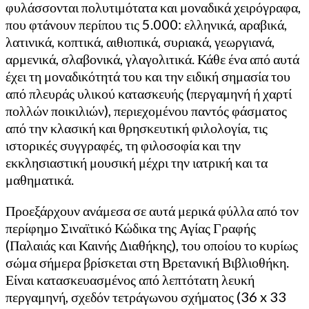
φυλάσσονται πολυτιμότατα και μοναδικά χειρόγραφα,
που φτάνουν περίπου τις 5.000: ελληνικά, αραβικά,
λατινικά, κοπτικά, αιθιοπικά, συριακά, γεωργιανά,
αρμενικά, σλαβονικά, γλαγολιτικά. Κάθε ένα από αυτά
έχει τη μοναδικότητά του και την ειδική σημασία του
από πλευράς υλικού κατασκευής (περγαμηνή ή χαρτί
πολλών ποικιλιών), περιεχομένου παντός φάσματος
από την κλασική και θρησκευτική φιλολογία, τις
ιστορικές συγγραφές, τη φιλοσοφία και την
εκκλησιαστική μουσική μέχρι την ιατρική και τα
μαθηματικά.
Προεξάρχουν ανάμεσα σε αυτά μερικά φύλλα από τον
περίφημο Σιναϊτικό Κώδικα της Αγίας Γραφής
(Παλαιάς και Καινής Διαθήκης), του οποίου το κυρίως
σώμα σήμερα βρίσκεται στη Βρετανική Βιβλιοθήκη.
Είναι κατασκευασμένος από λεπτότατη λευκή
περγαμηνή, σχεδόν τετράγωνου σχήματος (36 x 33