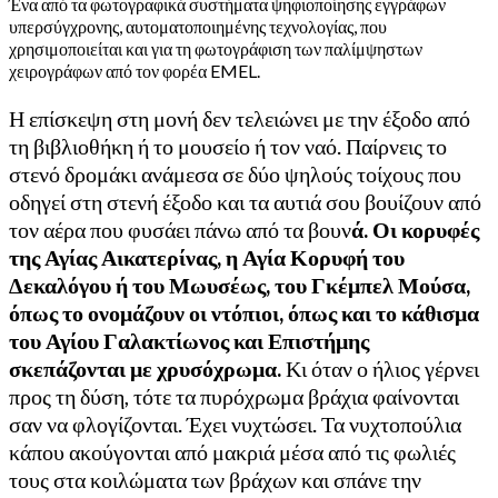
Ένα από τα φωτογραφικά συστήματα ψηφιοποίησης εγγράφων
υπερσύγχρονης, αυτοματοποιημένης τεχνολογίας, που
χρησιμοποιείται και για τη φωτογράφιση των παλίμψηστων
χειρογράφων από τον φορέα EMEL.
Η επίσκεψη στη μονή δεν τελειώνει με την έξοδο από
τη βιβλιοθήκη ή το μουσείο ή τον ναό. Παίρνεις το
στενό δρομάκι ανάμεσα σε δύο ψηλούς τοίχους που
οδηγεί στη στενή έξοδο και τα αυτιά σου βουίζουν από
τον αέρα που φυσάει πάνω από τα βουν
ά. Οι κορυφές
της Αγίας Αικατερίνας, η Αγία Κορυφή του
Δεκαλόγου ή του Μωυσέως, του Γκέμπελ Μούσα,
όπως το ονομάζουν οι ντόπιοι, όπως και το κάθισμα
του Αγίου Γαλακτίωνος και Επιστήμης
σκεπάζονται με χρυσόχρωμα.
Κι όταν ο ήλιος γέρνει
προς τη δύση, τότε τα πυρόχρωμα βράχια φαίνονται
σαν να φλογίζονται. Έχει νυχτώσει. Τα νυχτοπούλια
κάπου ακούγονται από μακριά μέσα από τις φωλιές
τους στα κοιλώματα των βράχων και σπάνε την