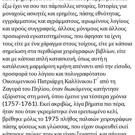
έξω έχει να σου πει πάμπολλες ιστορίες. Ιστορίες για
μοναχούς ασκητές και ερημίτες, πάσης εθνότητας,
εγγράμματους και αγράμματους, ιερωμένους λογίους
και ιερούς συγγραφείς, άλλους μόνιμους και άλλους
προσωρινά εγκατεστημένους, που άφησαν τα ίχνη
τους είτε με ένα χάραγμα στους τοίχους, είτε με κάποια
σημείωση στα περιθώρια χειρόγραφων βιβλίων, είτε
και με κάποια απλή κατασκευή, όπως αυτή η
κατάλευκη μαρμάρινη κρήνη απέναντι από την είσοδο,
προσφορά του λόγιου και πολυγραφότατου
Οικουμενικού Πατριάρχη Καλλίνικου Γ ́ από τη
Ζαγορά του Πηλίου, όταν διωκόμενος κατήντησε
εξόριστος στη μονή, όπου έμεινε για τέσσερα χρόνια
(1757-1761). Εκεί ακριβώς, λίγα βήματα πιο πέρα,
ήταν που όταν γκρεμίστηκε ένα ερειπωμένο κελί,
βρέθηκε μόλις το 1975 πλήθος παλαιών χειρογράφων
πάσης φύσεως και γλώσσας, που είχαν σωρευθεί εκεί
κάποιους αιώνες πριν και είχαν ξεχαστεί, και σήμερα