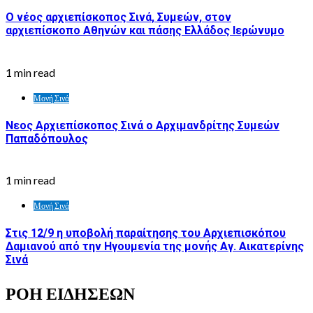
O νέος αρχιεπίσκοπος Σινά, Συμεών, στον
αρχιεπίσκοπο Αθηνών και πάσης Ελλάδος Ιερώνυμο
1 min read
Μονή Σινά
Νεος Αρχιεπίσκοπος Σινά ο Αρχιμανδρίτης Συμεών
Παπαδόπουλος
1 min read
Μονή Σινά
Στις 12/9 η υποβολή παραίτησης του Αρχιεπισκόπου
Δαμιανού από την Ηγουμενία της μονής Αγ. Αικατερίνης
Σινά
ΡΟΗ ΕΙΔΗΣΕΩΝ