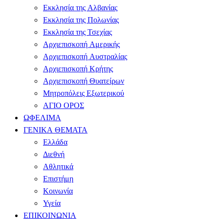
Εκκλησία της Αλβανίας
Εκκλησία της Πολωνίας
Εκκλησία της Τσεχίας
Αρχιεπισκοπή Αμερικής
Αρχιεπισκοπή Αυστραλίας
Αρχιεπισκοπή Κρήτης
Αρχιεπισκοπή Θυατείρων
Μητροπόλεις Εξωτερικού
ΑΓΙΟ ΟΡΟΣ
ΩΦΕΛΙΜΑ
ΓΕΝΙΚΑ ΘΕΜΑΤΑ
Ελλάδα
Διεθνή
Αθλητικά
Επιστήμη
Κοινωνία
Υγεία
ΕΠΙΚΟΙΝΩΝΙΑ