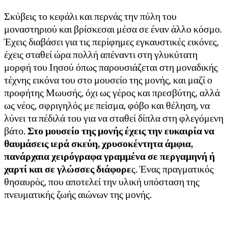
Σκύβεις το κεφάλι και περνάς την πύλη του
μοναστηριού και βρίσκεσαι μέσα σε έναν άλλο κόσμο.
Έχεις διαβάσει για τις περίφημες εγκαυστικές εικόνες,
έχεις σταθεί ώρα πολλή απέναντι στη γλυκύτατη
μορφή του Ιησού όπως παρουσιάζεται στη μοναδικής
τέχνης εικόνα του στο μουσείο της μονής, και μαζί ο
προφήτης Μωυσής, όχι ως γέρος και πρεσβύτης, αλλά
ως νέος, σφριγηλός με πείσμα, φόβο και θέληση, να
λύνει τα πέδιλά του για να σταθεί δίπλα στη φλεγόμενη
βάτο.
Στο μουσείο της μονής έχεις την ευκαιρία να
θαυμάσεις ιερά σκεύη, χρυσοκέντητα άμφια,
πανάρχαια χειρόγραφα γραμμένα σε περγαμηνή ή
χαρτί και σε γλώσσες διάφορε
ς. Ένας πραγματικός
θησαυρός, που αποτελεί την υλική υπόσταση της
πνευματικής ζωής αιώνων της μονής.