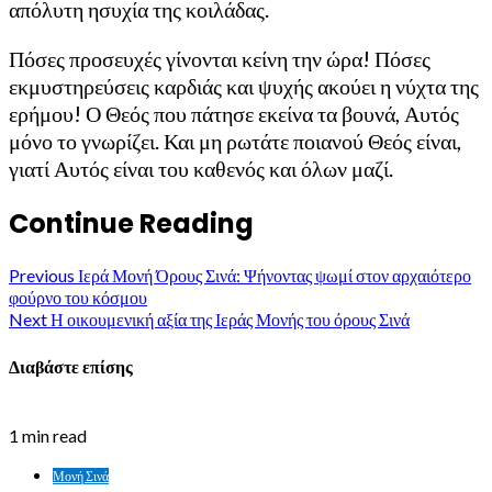
απόλυτη ησυχία της κοιλάδας.
Πόσες προσευχές γίνονται κείνη την ώρα! Πόσες
εκμυστηρεύσεις καρδιάς και ψυχής ακούει η νύχτα της
ερήμου! Ο Θεός που πάτησε εκείνα τα βουνά, Αυτός
μόνο το γνωρίζει. Και μη ρωτάτε ποιανού Θεός είναι,
γιατί Αυτός είναι του καθενός και όλων μαζί.
Continue Reading
Previous
Ιερά Μονή Όρους Σινά: Ψήνοντας ψωμί στον αρχαιότερο
φούρνο του κόσμου
Next
Η οικουμενική αξία της Ιεράς Μονής του όρους Σινά
Διαβάστε επίσης
1 min read
Μονή Σινά