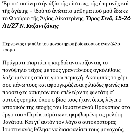
Ἐμπιστοσύνη στὴν ἀξία τῆς πίστεως, τῆς ἐπιμονῆς καὶ
τῆς ἀγάπης – ἰδοὺ τὸ ἀνώτατο μάθημα ποὺ μοῦ ἔδωκε
τὸ Φρούριο τῆς Ἁγίας Αἰκατερίνης.
Ὄρος Σινᾶ, 15-26
/ΙΙ/27 Ν. Καζαντζάκης
Περνώντας την πύλη του μοναστηριού βρίσκεσαι σε έναν άλλο
κόσμο.
Πράγματι σκιρτάει η καρδιά αντικρίζοντας το
πανύψηλο τείχος με τους γρανιτένιους ογκόλιθους
λαξευμένους από τη γύρω περιοχή. Ακουμπάς το χέρι
σου πάνω τους και αφουγκράζεσαι χιλιάδες φωνές και
προσευχές ασκητών που επέλεξαν τη φιλτάτη σ’
αυτούς ερημία, όπου ο βίος τους ήταν, όπως λέγει ο
ιστορικός της εποχής του Ιουστινιανού Προκόπιος στο
έργο του «Περί κτισμάτων», ηκριβωμένη τις μελέτη
θανάτου. Και γι’ αυτόν τον λόγο ο αυτοκράτορας
Ιουστινιανός θέλησε να διασφαλίσει τους μοναχούς,