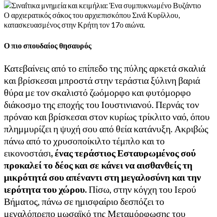
Ο αρχιερατικός σάκος του αρχιεπισκόπου Σινά Κυρίλλου,
κατασκευασμένος στην Κρήτη τον 17ο αιώνα.
Ο πιο σπουδαίος θησαυρός
Κατεβαίνεις από το επίπεδο της πύλης αρκετά σκαλιά
και βρίσκεσαι μπροστά στην τεράστια ξύλινη βαριά
θύρα με τον σκαλιστό ζωόμορφο και φυτόμορφο
διάκοσμο της εποχής του Ιουστινιανού. Περνάς τον
πρόναο και βρίσκεσαι στον κυρίως τρίκλιτο ναό, όπου
πλημμυρίζει η ψυχή σου από θεία κατάνυξη. Ακριβώς
πάνω από το χρυσοποίκιλτο τέμπλο και το
εικονοστάσι
, ένας τεράστιος Εσταυρωμένος σού
προκαλεί το δέος και σε κάνει να αισθανθείς τη
μικρότητά σου απέναντι στη μεγαλοσύνη και την
ιερότητα του χώρου.
Πίσω, στην κόγχη του Ιερού
Βήματος, πάνω σε ημισφαίριο δεσπόζει το
μεγαλόπρεπο μωσαϊκό της Μεταμόρφωσης του