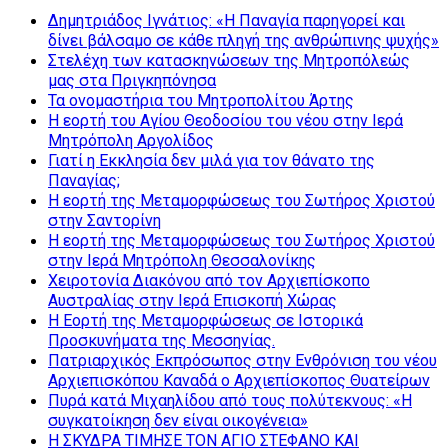
Δημητριάδος Ιγνάτιος: «Η Παναγία παρηγορεί και
δίνει βάλσαμο σε κάθε πληγή της ανθρώπινης ψυχής»
Στελέχη των κατασκηνώσεων της Μητροπόλεώς
μας στα Πριγκηπόνησα
Τα ονομαστήρια του Μητροπολίτου Άρτης
Η εορτή του Αγίου Θεοδοσίου του νέου στην Ιερά
Μητρόπολη Αργολίδος
Γιατί η Εκκλησία δεν μιλά για τον θάνατο της
Παναγίας;
Η εορτή της Μεταμορφώσεως του Σωτήρος Χριστού
στην Σαντορίνη
Η εορτή της Μεταμορφώσεως του Σωτήρος Χριστού
στην Ιερά Μητρόπολη Θεσσαλονίκης
Χειροτονία Διακόνου από τον Αρχιεπίσκοπο
Αυστραλίας στην Ιερά Επισκοπή Χώρας
Η Εορτή της Μεταμορφώσεως σε Ιστορικά
Προσκυνήματα της Μεσσηνίας.
Πατριαρχικός Εκπρόσωπος στην Ενθρόνιση του νέου
Αρχιεπισκόπου Καναδά ο Αρχιεπίσκοπος Θυατείρων
Πυρά κατά Μιχαηλίδου από τους πολύτεκνους: «Η
συγκατοίκηση δεν είναι οικογένεια»
Η ΣΚΥΔΡΑ ΤΙΜΗΣΕ ΤΟΝ ΑΓΙΟ ΣΤΕΦΑΝΟ ΚΑΙ