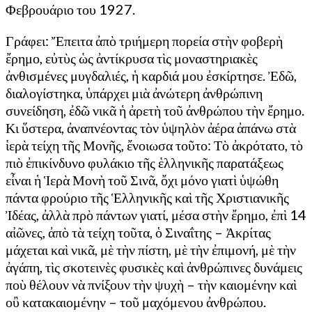
Φεβρουάριο του 1927.
Γράφει: Ἔπειτα ἀπὸ τριήμερη πορεία στὴν φοβερὴ
ἔρημο, εὐτὺς ὡς ἀντίκρυσα τὶς μοναστηριακὲς
ἀνθισμένες μυγδαλιές, ἡ καρδιά μου ἐσκίρτησε. Ἐδῶ,
διαλογίστηκα, ὑπάρχει μιὰ ἀνώτερη ἀνθρώπινη
συνείδηση, ἐδῶ νικᾶ ἡ ἀρετὴ τοῦ ἀνθρώπου τὴν ἔρημο.
Κι ὕστερα, ἀναπνέοντας τὸν ὑψηλὸν ἀέρα ἀπάνω στὰ
ἱερὰ τείχη τῆς Μονῆς, ἔνοιωσα τοῦτο: Τὸ ἀκρότατο, τὸ
πιὸ ἐπικίνδυνο φυλάκιο τῆς ἑλληνικῆς παρατάξεως
εἶναι ἡ Ἱερὰ Μονὴ τοῦ Σινᾶ, ὄχι μόνο γιατὶ ὑψώθη
πάντα φρούριο τῆς Ἑλληνικῆς καὶ τῆς Χριστιανικῆς
Ἰδέας, ἀλλὰ πρὸ πάντων γιατί, μέσα στὴν ἔρημο, ἐπὶ 14
αἰῶνες, ἀπὸ τὰ τείχη τοῦτα, ὁ Σιναΐτης – Ἀκρίτας
μάχεται καὶ νικᾶ, μὲ τὴν πίστη, μὲ τὴν ἐπιμονή, μὲ τὴν
ἀγάπη, τὶς σκοτεινὲς φυσικὲς καὶ ἀνθρώπινες δυνάμεις
ποὺ θέλουν νὰ πνίξουν τὴν ψυχὴ – τὴν καιομένην καὶ
οὒ κατακαιομένην – τοῦ μαχόμενου ἀνθρώπου.