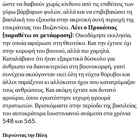
ώστε να διαβιούν χωρίς κίνδυνο από τις επιθέσεις των
γύρω βάρβαρων φυλών, αλλά και να επιβεβαιώσει τη
βασιλική του εξουσία στην ακριτική αυτή περιοχή της
επικράτειας του Βυζαντίου.
Λέει ο Προκόπιος
(παραθέτω σε μετάφραση):
Οικοδόμησε εκκλησία,
την οποία αφιέρωσε στη Θεοτόκο. Και την έχτισε όχι
στην κορυφή του βουνού, αλλά πιο χαμηλά.
Καταλάβαινε ότι ήταν εξαιρετικά δύσκολο για
άνθρωπο να διανυκτερεύει στη βουνοκορφή, γιατί
συνέχεια ακούγονταν εκεί όλη τη νύχτα θόρυβοι και
άλλοι παράξενοι κι αλλόκοτοι ήχοι που κατατρόμαζαν
τους ανθρώπους. Και ακόμη έχτισε και δυνατό
φρούριο, όπου εγκατέστησε ισχυρή φρουρά
στρατιωτών. Βρισκόμαστε στην περίοδο της βασιλείας
του αυτοκράτορα Ιουστινιανού ανάμεσα στα χρόνια
548 και 565.
Περνώντας την Πύλη