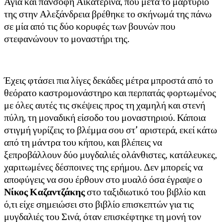
Αγία και πάνσοφη Αικατερίνα, που μετά το μαρτύριό
της στην Αλεξάνδρεια βρέθηκε το σκήνωμά της πάνω
σε μία από τις δύο κορυφές των βουνών που
στεφανώνουν το μοναστήρι της.
Έχεις φτάσει πια λίγες δεκάδες μέτρα μπροστά από το
θεόρατο καστρομονάστηρο και περπατάς φορτωμένος
με όλες αυτές τις σκέψεις προς τη χαμηλή και στενή
πύλη, τη μοναδική είσοδο του μοναστηριού. Κάποια
στιγμή γυρίζεις το βλέμμα σου στ’ αριστερά, εκεί κάτω
από τη μάντρα του κήπου, και βλέπεις να
ξεπροβάλλουν δύο μυγδαλιές ολάνθιστες, κατάλευκες,
χαριτωμένες δέσποινες της ερήμου. Δεν μπορείς να
αποφύγεις να σου έρθουν στο μυαλό όσα έγραψε ο
Νίκος Καζαντζάκης
στο ταξιδιωτικό του βιβλίο και
ό,τι είχε σημειώσει στο βιβλίο επισκεπτών για τις
μυγδαλιές του Σινά, όταν επισκέφτηκε τη μονή τον