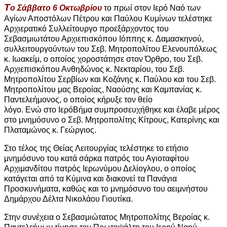
Τ
ο Σάββατο 6 Οκτωβρίου
το πρωί στον Ιερό Ναό των
Αγίων Αποστόλων Πέτρου και Παύλου Κυμίνων τελέστηκε
Αρχιερατικό Συλλείτουργο προεξάρχοντος του
Σεβασμιωτάτου Αρχιεπισκόπου Ιόππης κ. Δαµασκηνού,
συλλειτουργούντων του Σεβ. Μητροπολίτου Ελενουπόλεως
κ. Ιωακείμ, ο οποίος χοροστάτησε στον Όρθρο, του Σεβ.
Αρχιεπισκόπου Ανθηδώνος κ. Νεκταρίου, του Σεβ.
Μητροπολίτου Σερβίων και Κοζάνης κ. Παύλου και του Σεβ.
Μητροπολίτου μας Βεροίας, Ναούσης και Καμπανίας κ.
Παντελεήμονος, ο οποίος κήρυξε τον θείο
λόγο. Ενώ στο ΙερόΒήμα συμπροσευχήθηκε και έλαβε μέρος
στο μνημόσυνο ο Σεβ. Μητροπολίτης Κίτρους, Κατερίνης και
Πλαταμώνος κ. Γεώργιος.
Στο τέλος της Θείας Λειτουργίας τελέστηκε το ετήσιο
μνημόσυνο του κατά σάρκα πατρός του Αγιοταφίτου
Αρχιμανδίτου πατρός Ιερωνύμου Δελίογλου, ο οποίος
κατάγεται από τα Κύμινα και διακονεί τα Πανάγια
Προσκυνήματα, καθώς και το μνημόσυνο του αειμνήστου
Δημάρχου Δέλτα Νικολάου Γιουτίκα.
Στην συνέχεια ο Σεβασμιώτατος Μητροπολίτης Βεροίας κ.