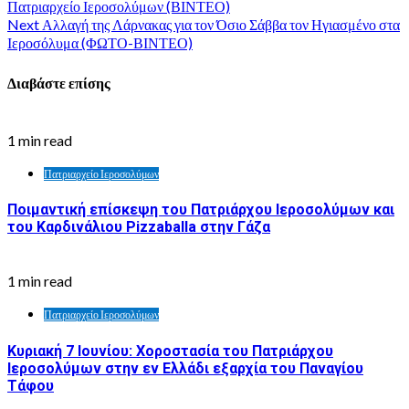
Πατριαρχείο Ιεροσολύμων (ΒΙΝΤΕΟ)
Next
Αλλαγή της Λάρνακας για τον Όσιο Σάββα τον Ηγιασμένο στα
Ιεροσόλυμα (ΦΩΤΟ-ΒΙΝΤΕΟ)
Διαβάστε επίσης
1 min read
Πατριαρχείο Ιεροσολύμων
Ποιμαντική επίσκεψη του Πατριάρχου Ιεροσολύμων και
του Καρδινάλιου Pizzaballa στην Γάζα
1 min read
Πατριαρχείο Ιεροσολύμων
Κυριακή 7 Ιουνίου: Χοροστασία του Πατριάρχου
Ιεροσολύμων στην εν Ελλάδι εξαρχία του Παναγίου
Τάφου