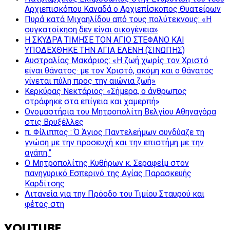
Αρχιεπισκόπου Καναδά ο Αρχιεπίσκοπος Θυατείρων
Πυρά κατά Μιχαηλίδου από τους πολύτεκνους: «Η
συγκατοίκηση δεν είναι οικογένεια»
Η ΣΚΥΔΡΑ ΤΙΜΗΣΕ ΤΟΝ ΑΓΙΟ ΣΤΕΦΑΝΟ ΚΑΙ
ΥΠΟΔΕΧΘΗΚΕ ΤΗΝ ΑΓΙΑ ΕΛΕΝΗ (ΣΙΝΩΠΗΣ)
Αυστραλίας Μακάριος: «Η ζωή χωρίς τον Χριστό
είναι θάνατος· με τον Χριστό, ακόμη και ο θάνατος
γίνεται πύλη προς την αιώνια ζωή»
Κερκύρας Νεκτάριος: «Σήμερα, ο άνθρωπος
στράφηκε στα επίγεια και χαμερπή»
Ονομαστήρια του Μητροπολίτη Βελγίου Αθηναγόρα
στις Βρυξέλλες
π. Φίλιππος : Ό Άγιος Παντελεήμων συνδύαζε τη
γνώση με την προσευχή και την επιστήμη με την
αγάπη.”
Ο Μητροπολίτης Κυθήρων κ. Σεραφείμ στον
πανηγυρικό Εσπερινό της Αγίας Παρασκευής
Καρδίτσης
Λιτανεία για την Πρόοδο του Τιμίου Σταυρού και
φέτος στη
YOUTUBE