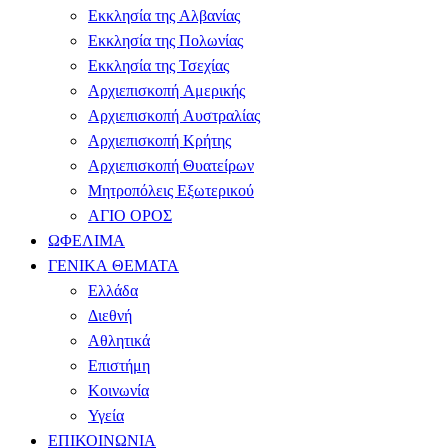
Εκκλησία της Αλβανίας
Εκκλησία της Πολωνίας
Εκκλησία της Τσεχίας
Αρχιεπισκοπή Αμερικής
Αρχιεπισκοπή Αυστραλίας
Αρχιεπισκοπή Κρήτης
Αρχιεπισκοπή Θυατείρων
Μητροπόλεις Εξωτερικού
ΑΓΙΟ ΟΡΟΣ
ΩΦΕΛΙΜΑ
ΓΕΝΙΚΑ ΘΕΜΑΤΑ
Ελλάδα
Διεθνή
Αθλητικά
Επιστήμη
Κοινωνία
Υγεία
ΕΠΙΚΟΙΝΩΝΙΑ