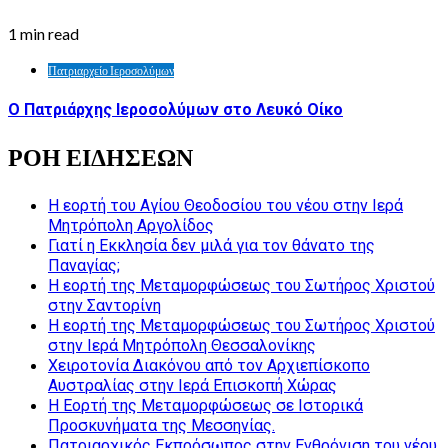
1 min read
Πατριαρχείο Ιεροσολύμων
Ο Πατριάρχης Ιεροσολύμων στο Λευκό Οίκο
ΡΟΗ ΕΙΔΗΣΕΩΝ
Η εορτή του Αγίου Θεοδοσίου του νέου στην Ιερά
Μητρόπολη Αργολίδος
Γιατί η Εκκλησία δεν μιλά για τον θάνατο της
Παναγίας;
Η εορτή της Μεταμορφώσεως του Σωτήρος Χριστού
στην Σαντορίνη
Η εορτή της Μεταμορφώσεως του Σωτήρος Χριστού
στην Ιερά Μητρόπολη Θεσσαλονίκης
Χειροτονία Διακόνου από τον Αρχιεπίσκοπο
Αυστραλίας στην Ιερά Επισκοπή Χώρας
Η Εορτή της Μεταμορφώσεως σε Ιστορικά
Προσκυνήματα της Μεσσηνίας.
Πατριαρχικός Εκπρόσωπος στην Ενθρόνιση του νέου