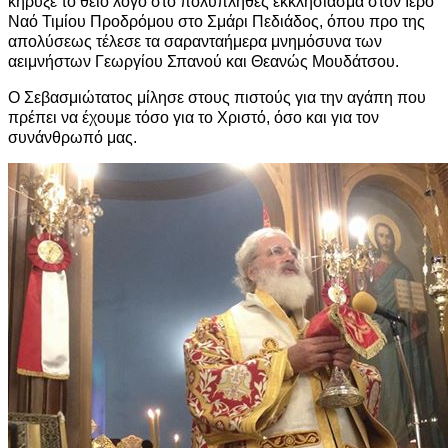
κήρυξε το θείο λόγο στο πολυπληθές εκκλησίασμα στον Ιερό
Ναό Τιμίου Προδρόμου στο Σμάρι Πεδιάδος, όπου προ της
απολύσεως τέλεσε τα σαρανταήμερα μνημόσυνα των
αειμνήστων Γεωργίου Σπανού και Θεανώς Μουδάτσου.
Ο Σεβασμιώτατος μίλησε στους πιστούς για την αγάπη που
πρέπει να έχουμε τόσο για το Χριστό, όσο και για τον
συνάνθρωπό μας.