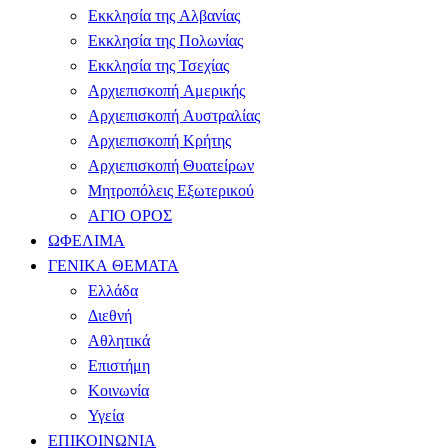
Εκκλησία της Αλβανίας
Εκκλησία της Πολωνίας
Εκκλησία της Τσεχίας
Αρχιεπισκοπή Αμερικής
Αρχιεπισκοπή Αυστραλίας
Αρχιεπισκοπή Κρήτης
Αρχιεπισκοπή Θυατείρων
Μητροπόλεις Εξωτερικού
ΑΓΙΟ ΟΡΟΣ
ΩΦΕΛΙΜΑ
ΓΕΝΙΚΑ ΘΕΜΑΤΑ
Ελλάδα
Διεθνή
Αθλητικά
Επιστήμη
Κοινωνία
Υγεία
ΕΠΙΚΟΙΝΩΝΙΑ