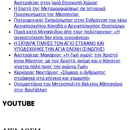
Αυστραλίας στην Ιερά Επισκοπή Χώρας
Η Εορτή της Μεταμορφώσεως σε Ιστορικά
Προσκυνήματα της Μεσσηνίας.
Πατριαρχικός Εκπρόσωπος στην Ενθρόνιση του νέου
Αρχιεπισκόπου Καναδά ο Αρχιεπίσκοπος Θυατείρων
Πυρά κατά Μιχαηλίδου από τους πολύτεκνους: «Η
συγκατοίκηση δεν είναι οικογένεια»
Η ΣΚΥΔΡΑ ΤΙΜΗΣΕ ΤΟΝ ΑΓΙΟ ΣΤΕΦΑΝΟ ΚΑΙ
ΥΠΟΔΕΧΘΗΚΕ ΤΗΝ ΑΓΙΑ ΕΛΕΝΗ (ΣΙΝΩΠΗΣ)
Αυστραλίας Μακάριος: «Η ζωή χωρίς τον Χριστό
είναι θάνατος· με τον Χριστό, ακόμη και ο θάνατος
γίνεται πύλη προς την αιώνια ζωή»
Κερκύρας Νεκτάριος: «Σήμερα, ο άνθρωπος
στράφηκε στα επίγεια και χαμερπή»
Ονομαστήρια του Μητροπολίτη Βελγίου Αθηναγόρα
στις Βρυξέλλες
YOUTUBE