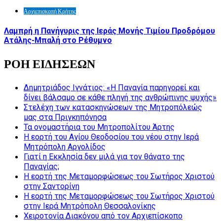
Αρχιεπισκοπή Κρήτης
Λαμπρή η Πανήγυρις της Ιεράς Μονής Τιμίου Προδρόμου
Ατάλης-Μπαλή στο Ρέθυμνο
ΡΟΗ ΕΙΔΗΣΕΩΝ
Δημητριάδος Ιγνάτιος: «Η Παναγία παρηγορεί και
δίνει βάλσαμο σε κάθε πληγή της ανθρώπινης ψυχής»
Στελέχη των κατασκηνώσεων της Μητροπόλεώς
μας στα Πριγκηπόνησα
Τα ονομαστήρια του Μητροπολίτου Άρτης
Η εορτή του Αγίου Θεοδοσίου του νέου στην Ιερά
Μητρόπολη Αργολίδος
Γιατί η Εκκλησία δεν μιλά για τον θάνατο της
Παναγίας;
Η εορτή της Μεταμορφώσεως του Σωτήρος Χριστού
στην Σαντορίνη
Η εορτή της Μεταμορφώσεως του Σωτήρος Χριστού
στην Ιερά Μητρόπολη Θεσσαλονίκης
Χειροτονία Διακόνου από τον Αρχιεπίσκοπο