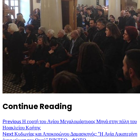
Continue Reading
Previous
Η εορτή του Αγίου Μεγαλομάρτυρος Μηνά στην πόλη του
Ηρακλείου Κρήτης
Next
Κυδωνίας και Αποκορώνου Δαμασκηνός: “Η Αγία Αικατερίνη
έγινε νύμφη του Θεού” ΒΙΝΤΕΟ – ΦΩΤΟ