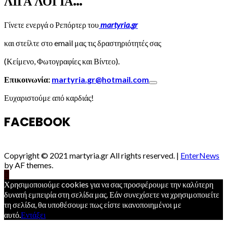
ΛΙΓΑ ΛΟΓΙΑ…
Γίνετε ενεργά ο Ρεπόρτερ του
martyria.gr
και στείλτε στο email μας τις δραστηριότητές σας
(Κείμενο, Φωτογραφίες και Βίντεο).
Επικοινωνία:
martyria.gr@hotmail.com
Ευχαριστούμε από καρδιάς!
FACEBOOK
Copyright © 2021 martyria.gr All rights reserved.
|
EnterNews
by AF themes.
Χρησιμοποιούμε cookies για να σας προσφέρουμε την καλύτερη
δυνατή εμπειρία στη σελίδα μας. Εάν συνεχίσετε να χρησιμοποιείτε
τη σελίδα, θα υποθέσουμε πως είστε ικανοποιημένοι με
αυτό.
Εντάξει