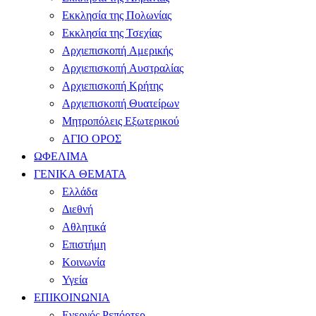
Εκκλησία της Πολωνίας
Εκκλησία της Τσεχίας
Αρχιεπισκοπή Αμερικής
Αρχιεπισκοπή Αυστραλίας
Αρχιεπισκοπή Κρήτης
Αρχιεπισκοπή Θυατείρων
Μητροπόλεις Εξωτερικού
ΑΓΙΟ ΟΡΟΣ
ΩΦΕΛΙΜΑ
ΓΕΝΙΚΑ ΘΕΜΑΤΑ
Ελλάδα
Διεθνή
Αθλητικά
Επιστήμη
Κοινωνία
Υγεία
ΕΠΙΚΟΙΝΩΝΙΑ
Ενεργός Ρεπόρτερ