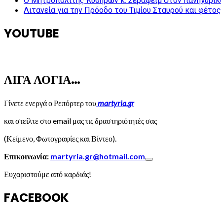
Ο Μητροπολίτης Κυθήρων κ. Σεραφείμ στον πανηγυρικ
Λιτανεία για την Πρόοδο του Τιμίου Σταυρού και φέτο
YOUTUBE
ΛΙΓΑ ΛΟΓΙΑ…
Γίνετε ενεργά ο Ρεπόρτερ του
martyria.gr
και στείλτε στο email μας τις δραστηριότητές σας
(Κείμενο, Φωτογραφίες και Βίντεο).
Επικοινωνία:
martyria.gr@hotmail.com
Ευχαριστούμε από καρδιάς!
FACEBOOK