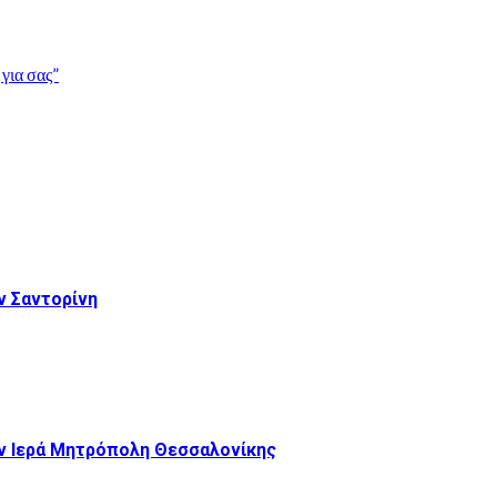
για σας”
 Σαντορίνη
ν Ιερά Μητρόπολη Θεσσαλονίκης