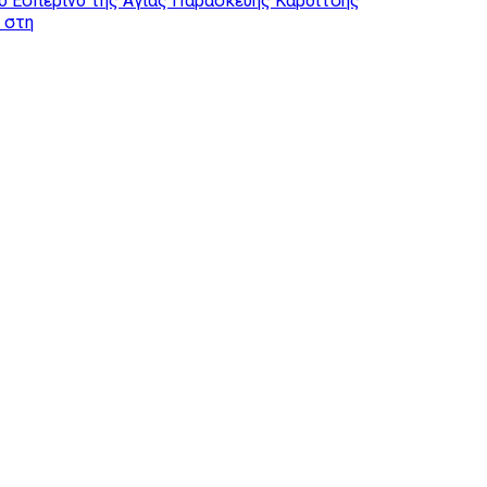
ό Εσπερινό της Αγίας Παρασκευής Καρδίτσης
ς στη