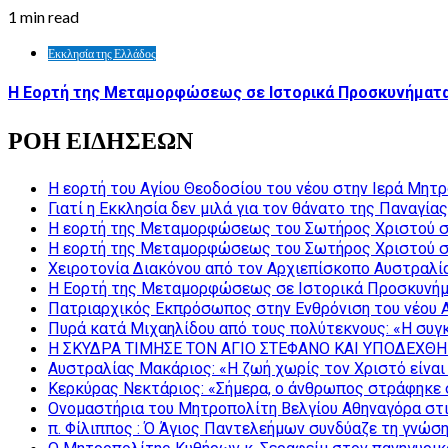
1 min read
Εκκλησία της Ελλάδος
Η Εορτή της Μεταμορφώσεως σε Ιστορικά Προσκυνήματα
ΡΟΗ ΕΙΔΗΣΕΩΝ
Η εορτή του Αγίου Θεοδοσίου του νέου στην Ιερά Μητ
Γιατί η Εκκλησία δεν μιλά για τον θάνατο της Παναγίας
Η εορτή της Μεταμορφώσεως του Σωτήρος Χριστού σ
Η εορτή της Μεταμορφώσεως του Σωτήρος Χριστού σ
Χειροτονία Διακόνου από τον Αρχιεπίσκοπο Αυστραλί
Η Εορτή της Μεταμορφώσεως σε Ιστορικά Προσκυνήμ
Πατριαρχικός Εκπρόσωπος στην Ενθρόνιση του νέου 
Πυρά κατά Μιχαηλίδου από τους πολύτεκνους: «Η συγκ
Η ΣΚΥΔΡΑ ΤΙΜΗΣΕ ΤΟΝ ΑΓΙΟ ΣΤΕΦΑΝΟ ΚΑΙ ΥΠΟΔΕΧΘΗ
Αυστραλίας Μακάριος: «Η ζωή χωρίς τον Χριστό είναι 
Κερκύρας Νεκτάριος: «Σήμερα, ο άνθρωπος στράφηκε σ
Ονομαστήρια του Μητροπολίτη Βελγίου Αθηναγόρα στ
π. Φίλιππος : Ό Άγιος Παντελεήμων συνδύαζε τη γνώση 