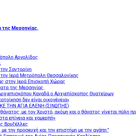
 της Μεσσηνίας.
ρόπολη Αργολίδος
;
την Σαντορίνη
την Ιερά Μητρόπολη Θεσσαλονίκης
ας στην Ιερά Επισκοπή Χώρας
ατα της Μεσσηνίας.
Αρχιεπισκόπου Καναδά ο Αρχιεπίσκοπος Θυατείρων
ατοίκηση δεν είναι οικογένεια»
ΚΕ ΤΗΝ ΑΓΙΑ ΕΛΕΝΗ (ΣΙΝΩΠΗΣ)
θάνατος· με τον Χριστό, ακόμη και ο θάνατος γίνεται πύλη π
τα επίγεια και χαμερπή»
ις Βρυξέλλες
με την προσευχή και την επιστήμη με την αγάπη.”