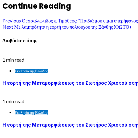
Continue Reading
Previous
Θεσσαλιώτιδος κ. Τιμόθεος: “Παιδιά μου είμαι υπερήφανος 
Next
Με λαμπρότητα η εορτή του πολιούχου της Ξάνθης (ΦΩΤΟ)
Διαβάστε επίσης
1 min read
Εκκλησία της Ελλάδος
Η εορτή της Μεταμορφώσεως του Σωτήρος Χριστού στην
1 min read
Εκκλησία της Ελλάδος
Η εορτή της Μεταμορφώσεως του Σωτήρος Χριστού στη