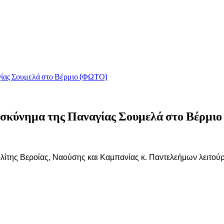
αγίας Σουμελά στο Βέρμιο (ΦΩΤΟ)
ροσκύνημα της Παναγίας Σουμελά στο Βέρμ
της Βεροίας, Ναούσης και Καμπανίας κ. Παντελεήμων λειτούργ