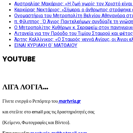
Αυστραλίας Μακάριος: «Η ζωή χωρίς τον Χριστό είναι 
Κερκύρας Νεκτάριος: «Σήμερα, ο άνθρωπος στράφηκε σ
Ονομαστήρια του Μητροπολίτη Βελγίου Αθηναγόρα στ
π. Φίλιππος : Ό Άγιος Παντελεήμων συνδύαζε τη γνώση 
Ο Μητροπολίτης Κυθήρων κ. Σεραφείμ στον πανηγυρικ
Λιτανεία για την Πρόοδο του Τιμίου Σταυρού και φέτο
Άρτης Καλλίνικος: «Ο Σταυρός γεννά Αγίους, οι Άγιοι 
ΕΙΝΑΙ ΚΥΡΙΑΚΗ Θ΄ ΜΑΤΘΑΙΟΥ
YOUTUBE
ΛΙΓΑ ΛΟΓΙΑ…
Γίνετε ενεργά ο Ρεπόρτερ του
martyria.gr
και στείλτε στο email μας τις δραστηριότητές σας
(Κείμενο, Φωτογραφίες και Βίντεο).
Επικοινωνία:
martyria.gr@hotmail.com