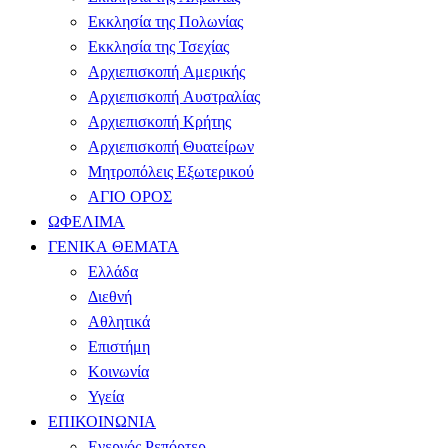
Εκκλησία της Πολωνίας
Εκκλησία της Τσεχίας
Αρχιεπισκοπή Αμερικής
Αρχιεπισκοπή Αυστραλίας
Αρχιεπισκοπή Κρήτης
Αρχιεπισκοπή Θυατείρων
Μητροπόλεις Εξωτερικού
ΑΓΙΟ ΟΡΟΣ
ΩΦΕΛΙΜΑ
ΓΕΝΙΚΑ ΘΕΜΑΤΑ
Ελλάδα
Διεθνή
Αθλητικά
Επιστήμη
Κοινωνία
Υγεία
ΕΠΙΚΟΙΝΩΝΙΑ
Ενεργός Ρεπόρτερ