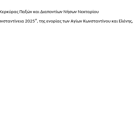
η Κερκύρας Παξών και Διαποντίων Νήσων Νεκταρίου
ταντίνεια 2025″, της ενορίας των Αγίων Κωνσταντίνου και Ελένης,