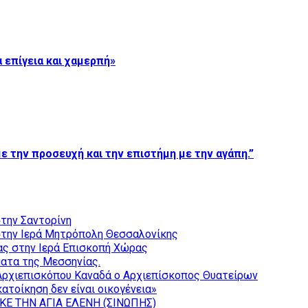
 επίγεια και χαμερπή»
ε την προσευχή και την επιστήμη με την αγάπη.”
την Σαντορίνη
την Ιερά Μητρόπολη Θεσσαλονίκης
ας στην Ιερά Επισκοπή Χώρας
ατα της Μεσσηνίας.
Αρχιεπισκόπου Καναδά ο Αρχιεπίσκοπος Θυατείρων
ατοίκηση δεν είναι οικογένεια»
ΚΕ ΤΗΝ ΑΓΙΑ ΕΛΕΝΗ (ΣΙΝΩΠΗΣ)