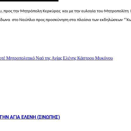
ου, προς την Μητρόπολη Κερκύρας και με την ευλογία του Μητροπολίτ
ωνα στο Ναύπλιο προς προσκύνηση στα πλαίσια των εκδηλώσεων ”’Κωνσ
ποτέ Μητροπολιτικό Ναό της Αγίας Ελένης Κάστρου Μυκόνου
ΗΝ ΑΓΙΑ ΕΛΕΝΗ (ΣΙΝΩΠΗΣ)