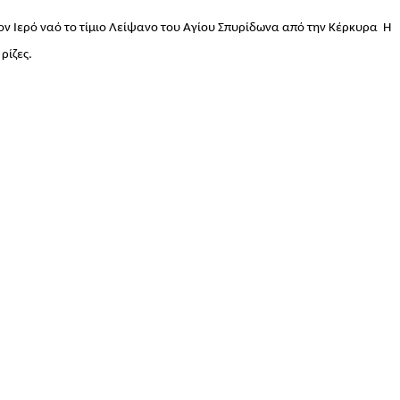
ον Ιερό ναό το τίμιο Λείψανο του Αγίου Σπυρίδωνα από την Κέρκυρα Η
ρίζες.