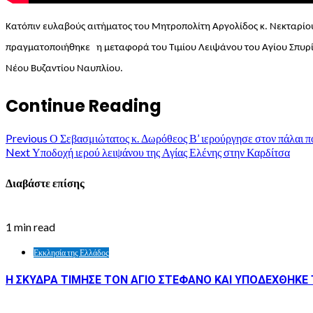
Κατόπιν ευλαβούς αιτήματος του Μητροπολίτη Αργολίδος κ. Νεκταρί
πραγματοποιήθηκε η μεταφορά του Τιμίου Λειψάνου του Αγίου Σπυρίδ
Νέου Βυζαντίου Ναυπλίου.
Continue Reading
Previous
Ο Σεβασμιώτατος κ. Δωρόθεος Β’ ιερούργησε στον πάλαι 
Next
Υποδοχή ιερού λειψάνου της Αγίας Ελένης στην Καρδίτσα
Διαβάστε επίσης
1 min read
Εκκλησία της Ελλάδος
Η ΣΚΥΔΡΑ ΤΙΜΗΣΕ ΤΟΝ ΑΓΙΟ ΣΤΕΦΑΝΟ ΚΑΙ ΥΠΟΔΕΧΘΗΚΕ Τ