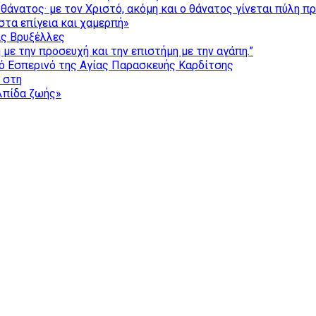
θάνατος· με τον Χριστό, ακόμη και ο θάνατος γίνεται πύλη π
τα επίγεια και χαμερπή»
ις Βρυξέλλες
με την προσευχή και την επιστήμη με την αγάπη.”
ό Εσπερινό της Αγίας Παρασκευής Καρδίτσης
ς στη
ελπίδα ζωής»