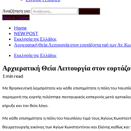
Αναζήτηση για:
Watch Online
Home
NEW POST
Εκκλησία της Ελλάδος
Αρχιερατική Θεία Λειτουργία στον εορτάζοντα ναό των Αγ. Κω
Εκκλησία της Ελλάδος
Αρχιερατική Θεία Λειτουργία στον εορτάζο
1 min read
Με θρησκευτική λαμπρότητα και κάθε επισημότητα η πόλη του Ναυπλίο
παραμονή της εορτής τελέστηκε πανηγυρικός εσπερινός μετά αρτοκλασ
κήρυξε και τον θείο λόγο.
Με κάθε επισημότητα η πόλη του Ναυπλίου τιμά τους Αγίους Κωνσταντί
θαυματουργής εικόνας των Αγίων Κωνσταντίνου και Ελένης καθώς και 