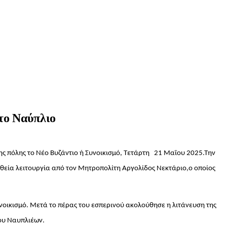
στο Ναύπλιο
ης πόλης το Νέο Βυζάντιο ή Συνοικισμό, Τετάρτη 21 Μαΐου 2025.Την
 θεία λειτουργία από τον Μητροπολίτη Αργολίδος Νεκτάριο,ο οποίος
υνοικισμό. Μετά το πέρας του εσπερινού ακολούθησε η λιτάνευση της
μου Ναυπλιέων.