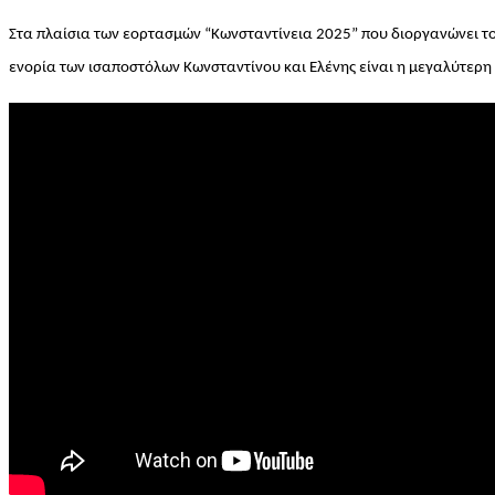
Στα πλαίσια των εορτασμών “Κωνσταντίνεια 2025” που διοργανώνει το
ενορία των ισαποστόλων Κωνσταντίνου και Ελένης είναι η μεγαλύτερη ε