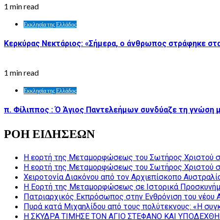
1 min read
Εκκλησία της Ελλάδος
Κερκύρας Νεκτάριος: «Σήμερα, ο άνθρωπος στράφηκε στα
1 min read
Εκκλησία της Ελλάδος
π. Φίλιππος : Ό Άγιος Παντελεήμων συνδύαζε τη γνώση μ
ΡΟΗ ΕΙΔΗΣΕΩΝ
Η εορτή της Μεταμορφώσεως του Σωτήρος Χριστού σ
Η εορτή της Μεταμορφώσεως του Σωτήρος Χριστού σ
Χειροτονία Διακόνου από τον Αρχιεπίσκοπο Αυστραλί
Η Εορτή της Μεταμορφώσεως σε Ιστορικά Προσκυνήμ
Πατριαρχικός Εκπρόσωπος στην Ενθρόνιση του νέου 
Πυρά κατά Μιχαηλίδου από τους πολύτεκνους: «Η συγκ
Η ΣΚΥΔΡΑ ΤΙΜΗΣΕ ΤΟΝ ΑΓΙΟ ΣΤΕΦΑΝΟ ΚΑΙ ΥΠΟΔΕΧΘΗ