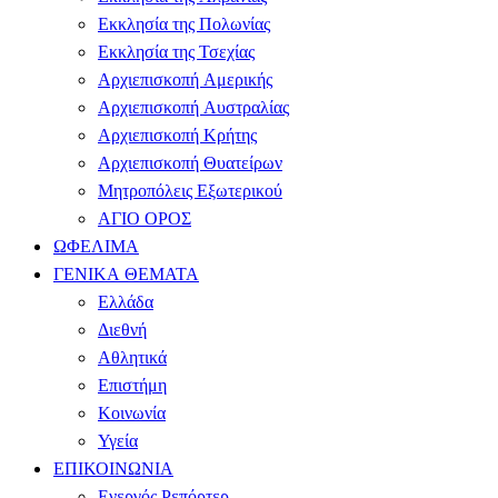
Εκκλησία της Πολωνίας
Εκκλησία της Τσεχίας
Αρχιεπισκοπή Αμερικής
Αρχιεπισκοπή Αυστραλίας
Αρχιεπισκοπή Κρήτης
Αρχιεπισκοπή Θυατείρων
Μητροπόλεις Εξωτερικού
ΑΓΙΟ ΟΡΟΣ
ΩΦΕΛΙΜΑ
ΓΕΝΙΚΑ ΘΕΜΑΤΑ
Ελλάδα
Διεθνή
Αθλητικά
Επιστήμη
Κοινωνία
Υγεία
ΕΠΙΚΟΙΝΩΝΙΑ
Ενεργός Ρεπόρτερ