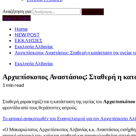
Αναζήτηση για:
Watch Online
Home
NEW POST
ΕΚΚΛΗΣΙΕΣ
Εκκλησία Αλβανίας
Αρχιεπίσκοπος Αναστάσιος: Σταθερή η κατάσταση της υγείας τ
Εκκλησία Αλβανίας
Αρχιεπίσκοπος Αναστάσιος: Σταθερή η κατά
1 min read
Σταθερή χαρακτηρίζεται η κατάσταση της υγείας του
Αρχιεπισκόπου
φροντίδα από τους θεράποντες ιατρούς.
Το ιατρικό ανακοινωθέν του Ευαγγελισμού για τον Αρχιεπίσκοπο Αλ
«Ο Μακαριώτατος Αρχιεπίσκοπος Αλβανίας κ.κ. Αναστάσιος εισήχθη σ
ιατρικό ιστορικό του, κρίνεται σταθερή και παρακολουθείται στενά