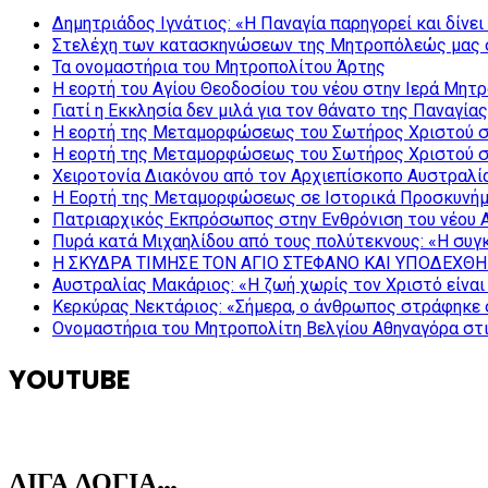
Δημητριάδος Ιγνάτιος: «Η Παναγία παρηγορεί και δίνε
Στελέχη των κατασκηνώσεων της Μητροπόλεώς μας 
Τα ονομαστήρια του Μητροπολίτου Άρτης
Η εορτή του Αγίου Θεοδοσίου του νέου στην Ιερά Μητ
Γιατί η Εκκλησία δεν μιλά για τον θάνατο της Παναγίας
Η εορτή της Μεταμορφώσεως του Σωτήρος Χριστού σ
Η εορτή της Μεταμορφώσεως του Σωτήρος Χριστού σ
Χειροτονία Διακόνου από τον Αρχιεπίσκοπο Αυστραλί
Η Εορτή της Μεταμορφώσεως σε Ιστορικά Προσκυνήμ
Πατριαρχικός Εκπρόσωπος στην Ενθρόνιση του νέου 
Πυρά κατά Μιχαηλίδου από τους πολύτεκνους: «Η συγκ
Η ΣΚΥΔΡΑ ΤΙΜΗΣΕ ΤΟΝ ΑΓΙΟ ΣΤΕΦΑΝΟ ΚΑΙ ΥΠΟΔΕΧΘΗ
Αυστραλίας Μακάριος: «Η ζωή χωρίς τον Χριστό είναι 
Κερκύρας Νεκτάριος: «Σήμερα, ο άνθρωπος στράφηκε σ
Ονομαστήρια του Μητροπολίτη Βελγίου Αθηναγόρα στ
YOUTUBE
ΛΙΓΑ ΛΟΓΙΑ…