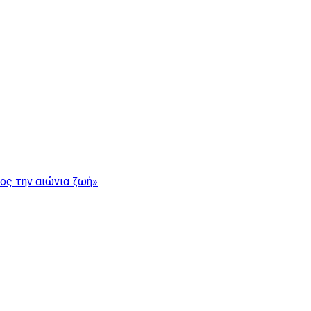
ρος την αιώνια ζωή»