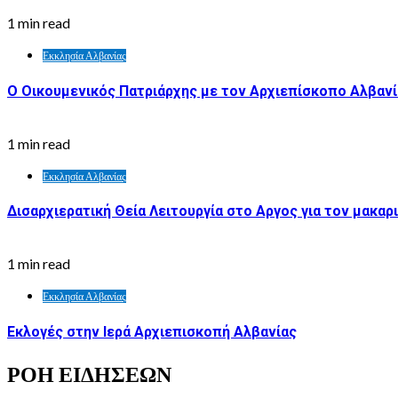
1 min read
Εκκλησία Αλβανίας
Ο Οικουμενικός Πατριάρχης με τον Αρχιεπίσκοπο Αλβαν
1 min read
Εκκλησία Αλβανίας
Δισαρχιερατική Θεία Λειτουργία στο Αργος για τον μακα
1 min read
Εκκλησία Αλβανίας
Εκλογές στην Ιερά Αρχιεπισκοπή Αλβανίας
ΡΟΗ ΕΙΔΗΣΕΩΝ