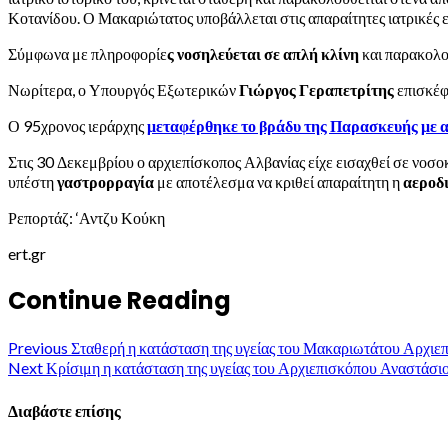
Κοτανίδου. Ο Μακαριώτατος υποβάλλεται στις απαραίτητες ιατρικές ε
Σύμφωνα με πληροφορίε
ς νοσηλεύεται σε απλή κλίνη
και παρακολο
Νωρίτερα, ο Υπουργός Εξωτερικών
Γιώργος Γεραπετρίτης
επισκέφ
Ο 95χρονος ιεράρχης
μεταφέρθηκε το βράδυ της Παρασκευής με 
Στις 30 Δεκεμβρίου ο αρχιεπίσκοπος Αλβανίας είχε εισαχθεί σε νοσ
υπέστη
γαστρορραγία
με αποτέλεσμα να κριθεί απαραίτητη η
αεροδ
Ρεπορτάζ: ‘Αντζυ Κούκη
ert.gr
Continue Reading
Previous
Σταθερή η κατάσταση της υγείας του Μακαριωτάτου Αρχι
Next
Κρίσιμη η κατάσταση της υγείας του Αρχιεπισκόπου Αναστάσι
Διαβάστε επίσης