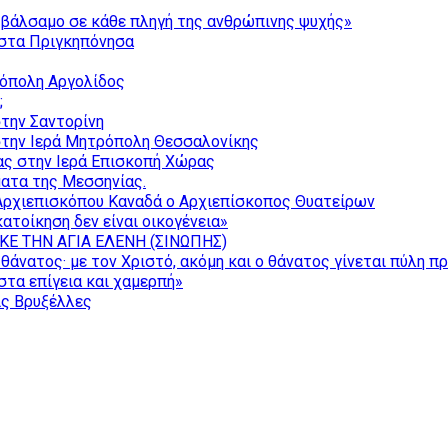
ι βάλσαμο σε κάθε πληγή της ανθρώπινης ψυχής»
στα Πριγκηπόνησα
ρόπολη Αργολίδος
;
την Σαντορίνη
την Ιερά Μητρόπολη Θεσσαλονίκης
ας στην Ιερά Επισκοπή Χώρας
ατα της Μεσσηνίας.
Αρχιεπισκόπου Καναδά ο Αρχιεπίσκοπος Θυατείρων
ατοίκηση δεν είναι οικογένεια»
ΚΕ ΤΗΝ ΑΓΙΑ ΕΛΕΝΗ (ΣΙΝΩΠΗΣ)
θάνατος· με τον Χριστό, ακόμη και ο θάνατος γίνεται πύλη π
τα επίγεια και χαμερπή»
ις Βρυξέλλες