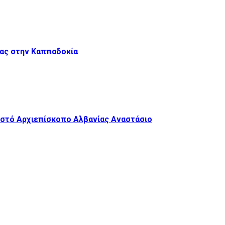
ίας στην Καππαδοκία
ριστό Αρχιεπίσκοπο Αλβανίας Αναστάσιο