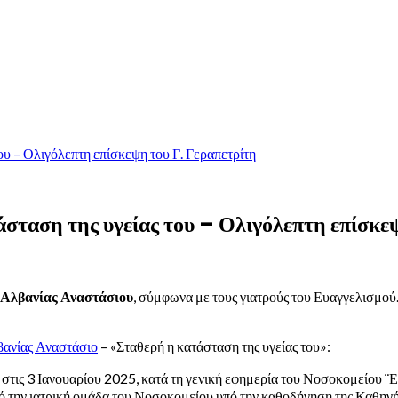
ου – Ολιγόλεπτη επίσκεψη του Γ. Γεραπετρίτη
σταση της υγείας του – Ολιγόλεπτη επίσκε
 Αλβανίας Αναστάσιου
, σύμφωνα με τους γιατρούς του Ευαγγελισμού.
βανίας Αναστάσιο
– «Σταθερή η κατάσταση της υγείας του»:
τις 3 Ιανουαρίου 2025, κατά τη γενική εφημερία του Νοσοκομείου ¨Ευ
 από την ιατρική ομάδα του Νοσοκομείου υπό την καθοδήγηση της Καθη