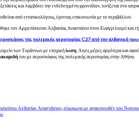
ξετάσεις και λαμβάνει την ενδεδειγμένη φροντίδα», τονίζεται στο ιατ
υθείται από εντατικολόγους, έχοντας επικοινωνία με το περιβάλλον.
θηκε τον Αρχιεπίσκοπο Αλβανίας Αναστάσιο στον Ευαγγελισμό και είχ
αεροσκάφος της πολεμικής αεροπορίας C27 από την αλβανική πρ
οκομείο των Τυράννων με εποχική
ίωση
. Λιγες μέρες αργότερα και αφού
ιακομιδή
του με αεροσκάφος της πολεμικής αεροπορίας στην Αθήνα.
επισκόπου Αλβανίας Αναστάσιου, σύμφωνα με ανακοινωθέν του Νοσοκ
ου