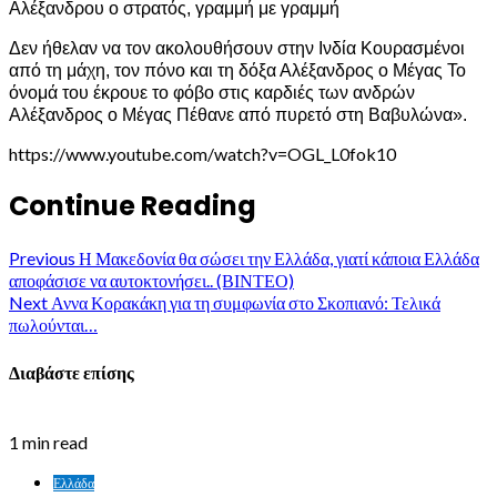
Αλέξανδρου ο στρατός, γραμμή με γραμμή
Δεν ήθελαν να τον ακολουθήσουν στην Ινδία Κουρασμένοι
από τη μάχη, τον πόνο και τη δόξα Αλέξανδρος ο Μέγας Το
όνομά του έκρουε το φόβο στις καρδιές των ανδρών
Αλέξανδρος ο Μέγας Πέθανε από πυρετό στη Βαβυλώνα».
https://www.youtube.com/watch?v=OGL_L0fok10
Continue Reading
Previous
Η Μακεδονία θα σώσει την Ελλάδα, γιατί κάποια Ελλάδα
αποφάσισε να αυτοκτονήσει.. (ΒΙΝΤΕΟ)
Next
Αννα Κορακάκη για τη συμφωνία στο Σκοπιανό: Τελικά
πωλούνται…
Διαβάστε επίσης
1 min read
Ελλάδα