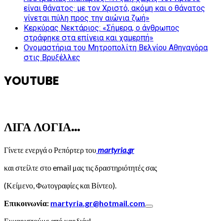
είναι θάνατος· με τον Χριστό, ακόμη και ο θάνατος
γίνεται πύλη προς την αιώνια ζωή»
Κερκύρας Νεκτάριος: «Σήμερα, ο άνθρωπος
στράφηκε στα επίγεια και χαμερπή»
Ονομαστήρια του Μητροπολίτη Βελγίου Αθηναγόρα
στις Βρυξέλλες
YOUTUBE
ΛΙΓΑ ΛΟΓΙΑ…
Γίνετε ενεργά ο Ρεπόρτερ του
martyria.gr
και στείλτε στο email μας τις δραστηριότητές σας
(Κείμενο, Φωτογραφίες και Βίντεο).
Επικοινωνία:
martyria.gr@hotmail.com
Ευχαριστούμε από καρδιάς!