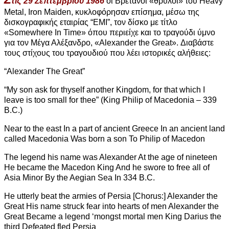
τις 29 Σεπτεμβρίου 1986
οι Βρετανοί «θρύλοι» του Heavy
Metal, Iron Maiden, κυκλοφόρησαν επίσημα, μέσω της
δισκογραφικής εταιρίας “EMI”, τον δίσκο με τίτλο
«Somewhere In Time» όπου περιείχε και το τραγούδι ύμνο
για τον Μέγα Αλέξανδρο, «Alexander the Great». Διαβάστε
τους στίχους του τραγουδιού που λέει ιστορικές αλήθειες:
“Alexander The Great”
“My son ask for thyself another Kingdom, for that which I
leave is too small for thee” (King Philip of Macedonia – 339
B.C.)
Near to the east In a part of ancient Greece In an ancient land
called Macedonia Was born a son To Philip of Macedon
The legend his name was Alexander At the age of nineteen
He became the Macedon King And he swore to free all of
Asia Minor By the Aegian Sea In 334 B.C.
He utterly beat the armies of Persia [Chorus:] Alexander the
Great His name struck fear into hearts of men Alexander the
Great Became a legend ‘mongst mortal men King Darius the
third Defeated fled Persia