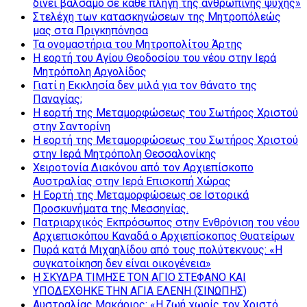
δίνει βάλσαμο σε κάθε πληγή της ανθρώπινης ψυχής»
Στελέχη των κατασκηνώσεων της Μητροπόλεώς
μας στα Πριγκηπόνησα
Τα ονομαστήρια του Μητροπολίτου Άρτης
Η εορτή του Αγίου Θεοδοσίου του νέου στην Ιερά
Μητρόπολη Αργολίδος
Γιατί η Εκκλησία δεν μιλά για τον θάνατο της
Παναγίας;
Η εορτή της Μεταμορφώσεως του Σωτήρος Χριστού
στην Σαντορίνη
Η εορτή της Μεταμορφώσεως του Σωτήρος Χριστού
στην Ιερά Μητρόπολη Θεσσαλονίκης
Χειροτονία Διακόνου από τον Αρχιεπίσκοπο
Αυστραλίας στην Ιερά Επισκοπή Χώρας
Η Εορτή της Μεταμορφώσεως σε Ιστορικά
Προσκυνήματα της Μεσσηνίας.
Πατριαρχικός Εκπρόσωπος στην Ενθρόνιση του νέου
Αρχιεπισκόπου Καναδά ο Αρχιεπίσκοπος Θυατείρων
Πυρά κατά Μιχαηλίδου από τους πολύτεκνους: «Η
συγκατοίκηση δεν είναι οικογένεια»
Η ΣΚΥΔΡΑ ΤΙΜΗΣΕ ΤΟΝ ΑΓΙΟ ΣΤΕΦΑΝΟ ΚΑΙ
ΥΠΟΔΕΧΘΗΚΕ ΤΗΝ ΑΓΙΑ ΕΛΕΝΗ (ΣΙΝΩΠΗΣ)
Αυστραλίας Μακάριος: «Η ζωή χωρίς τον Χριστό