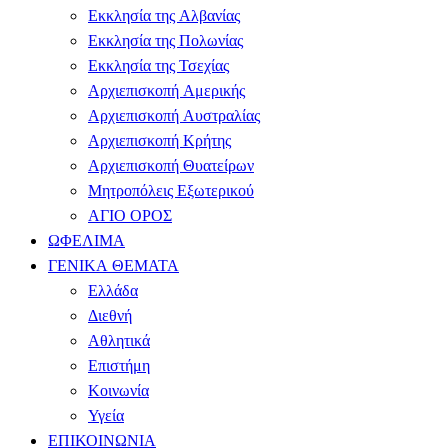
Εκκλησία της Αλβανίας
Εκκλησία της Πολωνίας
Εκκλησία της Τσεχίας
Αρχιεπισκοπή Αμερικής
Αρχιεπισκοπή Αυστραλίας
Αρχιεπισκοπή Κρήτης
Αρχιεπισκοπή Θυατείρων
Μητροπόλεις Εξωτερικού
ΑΓΙΟ ΟΡΟΣ
ΩΦΕΛΙΜΑ
ΓΕΝΙΚΑ ΘΕΜΑΤΑ
Ελλάδα
Διεθνή
Αθλητικά
Επιστήμη
Κοινωνία
Υγεία
ΕΠΙΚΟΙΝΩΝΙΑ