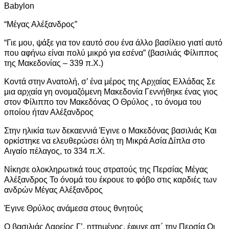
Babylon
“Μέγας Αλέξανδρος”
“Γιε μου, ψάξε για τον εαυτό σου ένα άλλο βασίλειο γιατί αυτό
που αφήνω είναι πολύ μικρό για εσένα” (βασιλιάς Φίλιππος
της Μακεδονίας – 339 π.Χ.)
Κοντά στην Ανατολή, σ’ ένα μέρος της Αρχαίας Ελλάδας Σε
μια αρχαία γη ονομαζόμενη Μακεδονία Γεννήθηκε ένας γιος
στον Φίλιππο τον Μακεδόνας Ο Θρύλος , το όνομα του
οποίου ήταν Αλέξανδρος
Στην ηλικία των δεκαεννιά Έγινε ο Μακεδόνας βασιλιάς Και
ορκίστηκε να ελευθερώσει όλη τη Μικρά Ασία Δίπλα στο
Αιγαίο πέλαγος, το 334 π.Χ.
Νίκησε ολοκληρωτικά τους στρατούς της Περσίας Μέγας
Αλέξανδρος Το όνομά του έκρουε το φόβο στις καρδιές των
ανδρών Μέγας Αλέξανδρος
Έγινε Θρύλος ανάμεσα στους θνητούς
Ο βασιλιάς Δαρείος Γ’, ηττημένος, έφυγε απ΄ την Περσία Οι