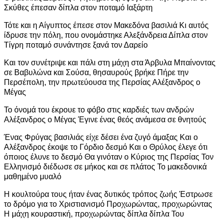
Σκύθες έπεσαν δίπλα στον ποταμό Ιαξάρτη
Τότε και η Αίγυπτος έπεσε στον Μακεδόνα βασιλιά Κι αυτός
ίδρυσε την πόλη, που ονομάστηκε Αλεξάνδρεια Δίπλα στον
Τίγρη ποταμό συνάντησε ξανά τον Δαρείο
Και τον συνέτριψε και πάλι στη μάχη στα Άρβυλα Μπαίνοντας
σε Βαβυλώνα και Σούσα, θησαυρούς βρήκε Πήρε την
Περσέπολη, την πρωτεύουσα της Περσίας Αλέξανδρος ο
Μέγας
Το όνομά του έκρουε το φόβο στις καρδιές των ανδρών
Αλέξανδρος ο Μέγας Έγινε ένας θεός ανάμεσα σε θνητούς
Ένας Φρύγας βασιλιάς είχε δέσει ένα ζυγό άμαξας Και ο
Αλέξανδρος έκοψε το Γόρδιο δεσμό Και ο Θρύλος έλεγε ότι
όποιος έλυνε το δεσμό Θα γινόταν ο Κύριος της Περσίας Τον
Ελληνισμό διέδωσε σε μήκος και σε πλάτος Το μακεδονικά
μαθημένο μυαλό
Η κουλτούρα τους ήταν ένας δυτικός τρόπος ζωής Έστρωσε
το δρόμο για το Χριστιανισμό Προχωρώντας, προχωρώντας
Η μάχη κουραστική, προχωρώντας δίπλα δίπλα Του