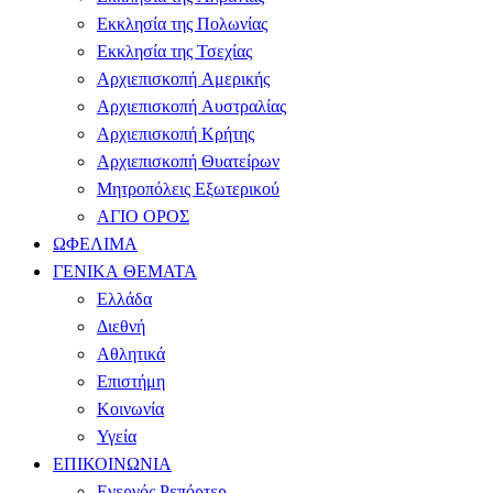
Εκκλησία της Πολωνίας
Εκκλησία της Τσεχίας
Αρχιεπισκοπή Αμερικής
Αρχιεπισκοπή Αυστραλίας
Αρχιεπισκοπή Κρήτης
Αρχιεπισκοπή Θυατείρων
Μητροπόλεις Εξωτερικού
ΑΓΙΟ ΟΡΟΣ
ΩΦΕΛΙΜΑ
ΓΕΝΙΚΑ ΘΕΜΑΤΑ
Ελλάδα
Διεθνή
Αθλητικά
Επιστήμη
Κοινωνία
Υγεία
ΕΠΙΚΟΙΝΩΝΙΑ
Ενεργός Ρεπόρτερ