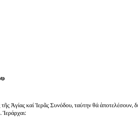
ου
 τῆς Ἁγίας καί Ἱερᾶς Συνόδου, ταύτην θά ἀποτελέσουν,
. Ἱεράρχαι: