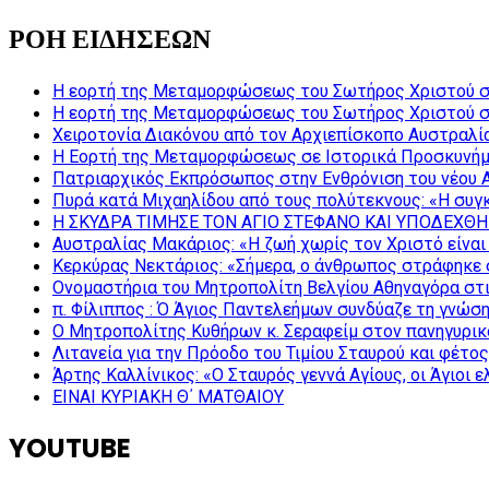
ΡΟΗ ΕΙΔΗΣΕΩΝ
Η εορτή της Μεταμορφώσεως του Σωτήρος Χριστού σ
Η εορτή της Μεταμορφώσεως του Σωτήρος Χριστού σ
Χειροτονία Διακόνου από τον Αρχιεπίσκοπο Αυστραλί
Η Εορτή της Μεταμορφώσεως σε Ιστορικά Προσκυνήμ
Πατριαρχικός Εκπρόσωπος στην Ενθρόνιση του νέου 
Πυρά κατά Μιχαηλίδου από τους πολύτεκνους: «Η συγκ
Η ΣΚΥΔΡΑ ΤΙΜΗΣΕ ΤΟΝ ΑΓΙΟ ΣΤΕΦΑΝΟ ΚΑΙ ΥΠΟΔΕΧΘΗ
Αυστραλίας Μακάριος: «Η ζωή χωρίς τον Χριστό είναι 
Κερκύρας Νεκτάριος: «Σήμερα, ο άνθρωπος στράφηκε σ
Ονομαστήρια του Μητροπολίτη Βελγίου Αθηναγόρα στ
π. Φίλιππος : Ό Άγιος Παντελεήμων συνδύαζε τη γνώση 
Ο Μητροπολίτης Κυθήρων κ. Σεραφείμ στον πανηγυρικ
Λιτανεία για την Πρόοδο του Τιμίου Σταυρού και φέτο
Άρτης Καλλίνικος: «Ο Σταυρός γεννά Αγίους, οι Άγιοι 
ΕΙΝΑΙ ΚΥΡΙΑΚΗ Θ΄ ΜΑΤΘΑΙΟΥ
YOUTUBE