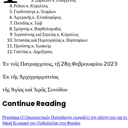
Ρόδου κ. Κύριλλος
Γουΐννιπεγκ κ. Ἱλαρίων
Ἀμερικῆς κ. Ἐλπιδοφόρος
Πισιδίας κ. Ἰώβ
Σμύρνης κ. Βαρθολομαῖος
Ἱεραπύτνης καί Σητείας κ. Κύριλλος
Ἱσπανίας καί Πορτογαλίας κ. Βησσαρίων
Προύσης κ. Ἰωακείμ
Γαλλίας κ. Δημήτριος
Ἐν τοῖς Πατριαρχείοις, τῇ 28ῃ Φεβρουαρίου 2023
Ἐκ τῆς Ἀρχιγραμματείας
τῆς Ἁγίας καί Ἱερᾶς Συνόδου
Continue Reading
Previous
Ο Οικουμενικός Πατριάρχης εκφράζει την οδύνη του για τ
Next
Κυριακή της Ορθοδοξίας στο Φανάρι