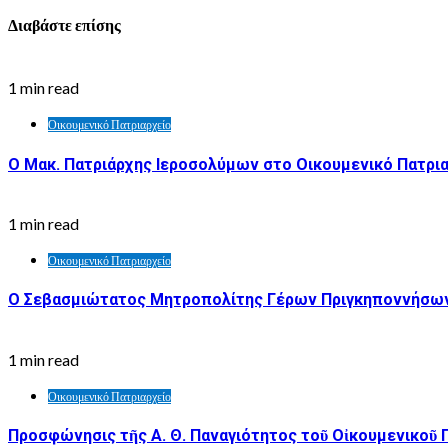
Διαβάστε επίσης
1 min read
Οικουμενικό Πατριαρχείο
Ο Μακ. Πατριάρχης Ιεροσολύμων στο Οικουμενικό Πατρι
1 min read
Οικουμενικό Πατριαρχείο
Ο Σεβασμιώτατος Μητροπολίτης Γέρων Πριγκηποννήσων 
1 min read
Οικουμενικό Πατριαρχείο
Προσφώνησις τῆς Α. Θ. Παναγιότητος τοῦ Οἰκουμενικοῦ 