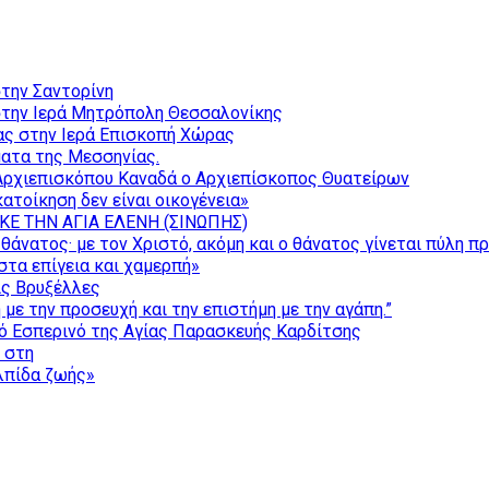
την Σαντορίνη
την Ιερά Μητρόπολη Θεσσαλονίκης
ας στην Ιερά Επισκοπή Χώρας
ατα της Μεσσηνίας.
Αρχιεπισκόπου Καναδά ο Αρχιεπίσκοπος Θυατείρων
ατοίκηση δεν είναι οικογένεια»
ΚΕ ΤΗΝ ΑΓΙΑ ΕΛΕΝΗ (ΣΙΝΩΠΗΣ)
θάνατος· με τον Χριστό, ακόμη και ο θάνατος γίνεται πύλη π
τα επίγεια και χαμερπή»
ις Βρυξέλλες
με την προσευχή και την επιστήμη με την αγάπη.”
ό Εσπερινό της Αγίας Παρασκευής Καρδίτσης
ς στη
ελπίδα ζωής»