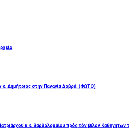
αρχείο
κ. Δημήτριος στην Παναγία Δοβρά. (ΦΩΤΟ)
Πατριάρχου κ.κ. Βαρθολομαίου πρός τόν Ὅμιλον Καθηγητῶν