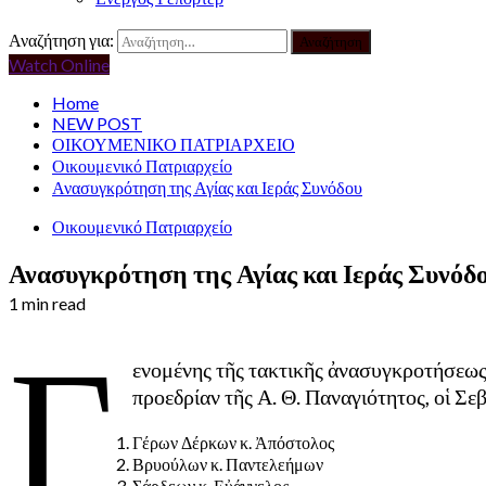
Αναζήτηση για:
Watch Online
Home
NEW POST
ΟΙΚΟΥΜΕΝΙΚΟ ΠΑΤΡΙΑΡΧΕΙΟ
Οικουμενικό Πατριαρχείο
Ανασυγκρότηση της Αγίας και Ιεράς Συνόδου
Οικουμενικό Πατριαρχείο
Ανασυγκρότηση της Αγίας και Ιεράς Συνόδ
1 min read
Γ
ενομένης τῆς τακτικῆς ἀνασυγκροτήσεως
προεδρίαν τῆς Α. Θ. Παναγιότητος, οἱ Σεβ
Γέρων Δέρκων κ. Ἀπόστολος
Βρυούλων κ. Παντελεήμων
Σάρδεων κ. Εὐάγγελος