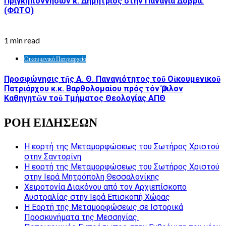
Πριγκηποννήσων κ. Δημήτριος στην Παναγία Δοβρά.
(ΦΩΤΟ)
1 min read
Οικουμενικό Πατριαρχείο
Προσφώνησις τῆς Α. Θ. Παναγιότητος τοῦ Οἰκουμενικοῦ
Πατριάρχου κ.κ. Βαρθολομαίου πρός τόν Ὅμιλον
Καθηγητῶν τοῦ Τμήματος Θεολογίας ΑΠΘ
ΡΟΗ ΕΙΔΗΣΕΩΝ
Η εορτή της Μεταμορφώσεως του Σωτήρος Χριστού
στην Σαντορίνη
Η εορτή της Μεταμορφώσεως του Σωτήρος Χριστού
στην Ιερά Μητρόπολη Θεσσαλονίκης
Χειροτονία Διακόνου από τον Αρχιεπίσκοπο
Αυστραλίας στην Ιερά Επισκοπή Χώρας
Η Εορτή της Μεταμορφώσεως σε Ιστορικά
Προσκυνήματα της Μεσσηνίας.