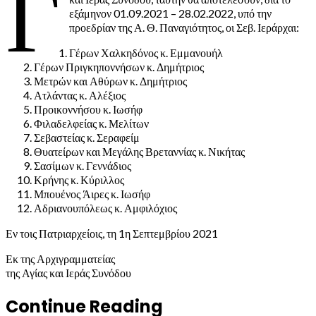
Γ
εξάμηνον 01.09.2021 – 28.02.2022, υπό την
προεδρίαν της Α. Θ. Παναγιότητος, οι Σεβ. Ιεράρχαι:
Γέρων Χαλκηδόνος κ. Εμμανουήλ
Γέρων Πριγκηποννήσων κ. Δημήτριος
Μετρών και Αθύρων κ. Δημήτριος
Ατλάντας κ. Αλέξιος
Προικοννήσου κ. Ιωσήφ
Φιλαδελφείας κ. Μελίτων
Σεβαστείας κ. Σεραφείμ
Θυατείρων και Μεγάλης Βρεταννίας κ. Νικήτας
Σασίμων κ. Γεννάδιος
Κρήνης κ. Κύριλλος
Μπουένος Άιρες κ. Ιωσήφ
Αδριανουπόλεως κ. Αμφιλόχιος
Εν τοις Πατριαρχείοις, τη 1η Σεπτεμβρίου 2021
Εκ της Αρχιγραμματείας
της Αγίας και Ιεράς Συνόδου
Continue Reading