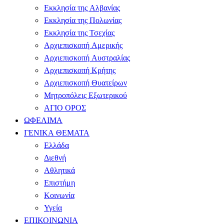
Εκκλησία της Αλβανίας
Εκκλησία της Πολωνίας
Εκκλησία της Τσεχίας
Αρχιεπισκοπή Αμερικής
Αρχιεπισκοπή Αυστραλίας
Αρχιεπισκοπή Κρήτης
Αρχιεπισκοπή Θυατείρων
Μητροπόλεις Εξωτερικού
ΑΓΙΟ ΟΡΟΣ
ΩΦΕΛΙΜΑ
ΓΕΝΙΚΑ ΘΕΜΑΤΑ
Ελλάδα
Διεθνή
Αθλητικά
Επιστήμη
Κοινωνία
Υγεία
ΕΠΙΚΟΙΝΩΝΙΑ