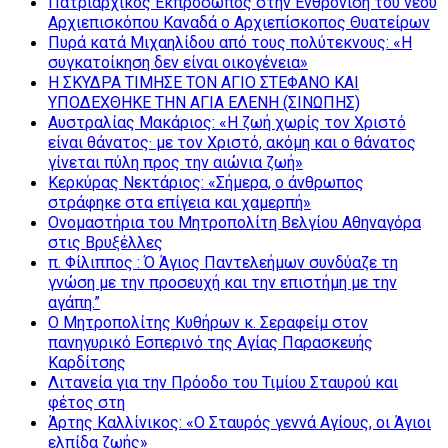
Πατριαρχικός Εκπρόσωπος στην Ενθρόνιση του νέου
Αρχιεπισκόπου Καναδά ο Αρχιεπίσκοπος Θυατείρων
Πυρά κατά Μιχαηλίδου από τους πολύτεκνους: «Η
συγκατοίκηση δεν είναι οικογένεια»
Η ΣΚΥΔΡΑ ΤΙΜΗΣΕ ΤΟΝ ΑΓΙΟ ΣΤΕΦΑΝΟ ΚΑΙ
ΥΠΟΔΕΧΘΗΚΕ ΤΗΝ ΑΓΙΑ ΕΛΕΝΗ (ΣΙΝΩΠΗΣ)
Αυστραλίας Μακάριος: «Η ζωή χωρίς τον Χριστό
είναι θάνατος· με τον Χριστό, ακόμη και ο θάνατος
γίνεται πύλη προς την αιώνια ζωή»
Κερκύρας Νεκτάριος: «Σήμερα, ο άνθρωπος
στράφηκε στα επίγεια και χαμερπή»
Ονομαστήρια του Μητροπολίτη Βελγίου Αθηναγόρα
στις Βρυξέλλες
π. Φίλιππος : Ό Άγιος Παντελεήμων συνδύαζε τη
γνώση με την προσευχή και την επιστήμη με την
αγάπη.”
Ο Μητροπολίτης Κυθήρων κ. Σεραφείμ στον
πανηγυρικό Εσπερινό της Αγίας Παρασκευής
Καρδίτσης
Λιτανεία για την Πρόοδο του Τιμίου Σταυρού και
φέτος στη
Άρτης Καλλίνικος: «Ο Σταυρός γεννά Αγίους, οι Άγιοι
ελπίδα ζωής»