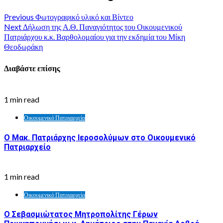
Previous
Φωτογραφικό υλικό και Βίντεο
Next
Δήλωση της Α.Θ. Παναγιότητος του Οικουμενικού
Πατριάρχου κ.κ. Βαρθολομαίου για την εκδημία του Μίκη
Θεοδωράκη
Διαβάστε επίσης
1 min read
Οικουμενικό Πατριαρχείο
Ο Μακ. Πατριάρχης Ιεροσολύμων στο Οικουμενικό
Πατριαρχείο
1 min read
Οικουμενικό Πατριαρχείο
Ο Σεβασμιώτατος Μητροπολίτης Γέρων