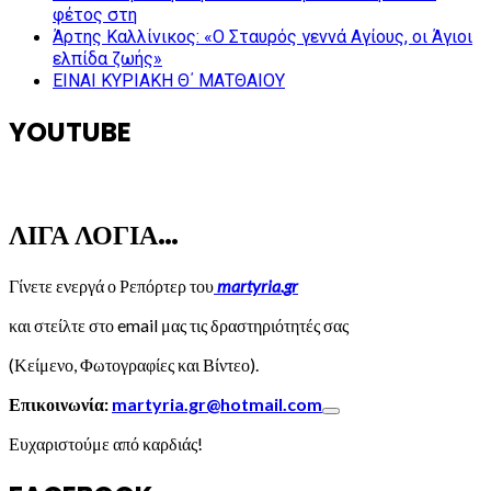
φέτος στη
Άρτης Καλλίνικος: «Ο Σταυρός γεννά Αγίους, οι Άγιοι
ελπίδα ζωής»
ΕΙΝΑΙ ΚΥΡΙΑΚΗ Θ΄ ΜΑΤΘΑΙΟΥ
YOUTUBE
ΛΙΓΑ ΛΟΓΙΑ…
Γίνετε ενεργά ο Ρεπόρτερ του
martyria.gr
και στείλτε στο email μας τις δραστηριότητές σας
(Κείμενο, Φωτογραφίες και Βίντεο).
Επικοινωνία:
martyria.gr@hotmail.com
Ευχαριστούμε από καρδιάς!