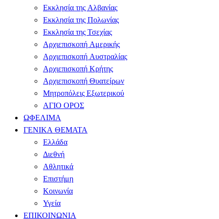
Εκκλησία της Αλβανίας
Εκκλησία της Πολωνίας
Εκκλησία της Τσεχίας
Αρχιεπισκοπή Αμερικής
Αρχιεπισκοπή Αυστραλίας
Αρχιεπισκοπή Κρήτης
Αρχιεπισκοπή Θυατείρων
Μητροπόλεις Εξωτερικού
ΑΓΙΟ ΟΡΟΣ
ΩΦΕΛΙΜΑ
ΓΕΝΙΚΑ ΘΕΜΑΤΑ
Ελλάδα
Διεθνή
Αθλητικά
Επιστήμη
Κοινωνία
Υγεία
ΕΠΙΚΟΙΝΩΝΙΑ