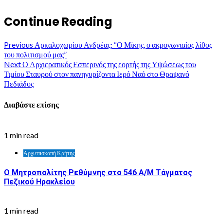
Continue Reading
Previous
Αρκαλοχωρίου Ανδρέας: “Ο Μίκης, ο ακρογωνιαίος λίθος
του πολιτισμού μας”
Next
Ο Αρχιερατικός Εσπερινός της εορτής της Υψώσεως του
Τιμίου Σταυρού στον πανηγυρίζοντα Ιερό Ναό στο Θραψανό
Πεδιάδος
Διαβάστε επίσης
1 min read
Αρχιεπισκοπή Κρήτης
Ο Μητροπολίτης Ρεθύμνης στο 546 Α/Μ Τάγματος
Πεζικού Ηρακλείου
1 min read