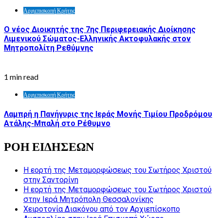
Αρχιεπισκοπή Κρήτης
Ο νέος Διοικητής της 7ης Περιφερειακής Διοίκησης
Λιμενικού Σώματος-Ελληνικής Ακτοφυλακής στον
Μητροπολίτη Ρεθύμνης
1 min read
Αρχιεπισκοπή Κρήτης
Λαμπρή η Πανήγυρις της Ιεράς Μονής Τιμίου Προδρόμου
Ατάλης-Μπαλή στο Ρέθυμνο
ΡΟΗ ΕΙΔΗΣΕΩΝ
Η εορτή της Μεταμορφώσεως του Σωτήρος Χριστού
στην Σαντορίνη
Η εορτή της Μεταμορφώσεως του Σωτήρος Χριστού
στην Ιερά Μητρόπολη Θεσσαλονίκης
Χειροτονία Διακόνου από τον Αρχιεπίσκοπο