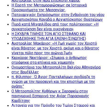
Αυστραλίας στην Ιερά Επισκοπή Χώρας
Η Εορτή της Μεταμορφώσεως σε Ιστορικά
Προσκυνήματα της Μεσσηνίας.
Πατριαρχικός Εκπρόσωπος στην Ενθρόνιση του νέου
Αρχιεπισκόπου Καναδά ο Αρχιεπίσκοπος Θυατείρων
Πυρά κατά Μιχαηλίδου από τους πολύτεκνους: «Η
συγκατοίκηση δεν είναι οικογένεια»
Η ΣΚΥΔΡΑ ΤΙΜΗΣΕ ΤΟΝ ΑΓΙΟ ΣΤΕΦΑΝΟ ΚΑΙ
ΥΠΟΔΕΧΘΗΚΕ ΤΗΝ ΑΓΙΑ ΕΛΕΝΗ (ΣΙΝΩΠΗΣ)
Αυστραλίας Μακάριος: «Η ζωή χωρίς τον Χριστό
είναι θάνατος· με τον Χριστό, ακόμη και ο θάνατος
γίνεται πύλη προς την αιώνια ζωή»
Κερκύρας Νεκτάριος: «Σήμερα, ο άνθρωπος
στράφηκε στα επίγεια και χαμερπή»
Ονομαστήρια του Μητροπολίτη Βελγίου Αθηναγόρα
στις Βρυξέλλες
π. Φίλιππος : Ό Άγιος Παντελεήμων συνδύαζε τη
γνώση με την προσευχή και την επιστήμη με την
αγάπη.”
Ο Μητροπολίτης Κυθήρων κ. Σεραφείμ στον
πανηγυρικό Εσπερινό της Αγίας Παρασκευής
Καρδίτσης
Λιτανεία για την Πρόοδο του Τιμίου Σταυρού και