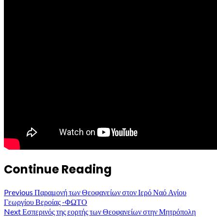
Continue Reading
Previous
Παραμονή των Θεοφανείων στον Ιερό Ναό Αγίου
Γεωργίου Βεροίας -ΦΩΤΟ
Next
Εσπερινός της εορτής των Θεοφανείων στην Μητρόπολη