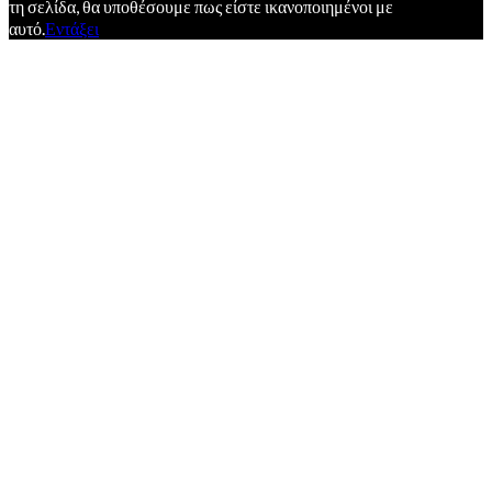
τη σελίδα, θα υποθέσουμε πως είστε ικανοποιημένοι με
αυτό.
Εντάξει