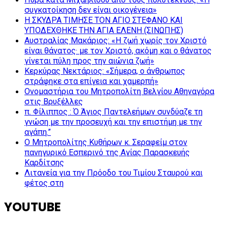
συγκατοίκηση δεν είναι οικογένεια»
Η ΣΚΥΔΡΑ ΤΙΜΗΣΕ ΤΟΝ ΑΓΙΟ ΣΤΕΦΑΝΟ ΚΑΙ
ΥΠΟΔΕΧΘΗΚΕ ΤΗΝ ΑΓΙΑ ΕΛΕΝΗ (ΣΙΝΩΠΗΣ)
Αυστραλίας Μακάριος: «Η ζωή χωρίς τον Χριστό
είναι θάνατος· με τον Χριστό, ακόμη και ο θάνατος
γίνεται πύλη προς την αιώνια ζωή»
Κερκύρας Νεκτάριος: «Σήμερα, ο άνθρωπος
στράφηκε στα επίγεια και χαμερπή»
Ονομαστήρια του Μητροπολίτη Βελγίου Αθηναγόρα
στις Βρυξέλλες
π. Φίλιππος : Ό Άγιος Παντελεήμων συνδύαζε τη
γνώση με την προσευχή και την επιστήμη με την
αγάπη.”
Ο Μητροπολίτης Κυθήρων κ. Σεραφείμ στον
πανηγυρικό Εσπερινό της Αγίας Παρασκευής
Καρδίτσης
Λιτανεία για την Πρόοδο του Τιμίου Σταυρού και
φέτος στη
YOUTUBE