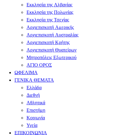
Εκκλησία της Αλβανίας
Εκκλησία της Πολωνίας
Εκκλησία της Τσεχίας
Αρχιεπισκοπή Αμερικής
Αρχιεπισκοπή Αυστραλίας
Αρχιεπισκοπή Κρήτης
Αρχιεπισκοπή Θυατείρων
Μητροπόλεις Εξωτερικού
ΑΓΙΟ ΟΡΟΣ
ΩΦΕΛΙΜΑ
ΓΕΝΙΚΑ ΘΕΜΑΤΑ
Ελλάδα
Διεθνή
Αθλητικά
Επιστήμη
Κοινωνία
Υγεία
ΕΠΙΚΟΙΝΩΝΙΑ