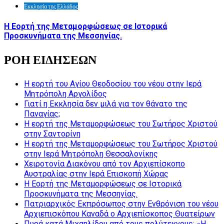
Εκκλησία της Ελλάδος
Η Εορτή της Μεταμορφώσεως σε Ιστορικά
Προσκυνήματα της Μεσσηνίας.
ΡΟΗ ΕΙΔΗΣΕΩΝ
Η εορτή του Αγίου Θεοδοσίου του νέου στην Ιερά
Μητρόπολη Αργολίδος
Γιατί η Εκκλησία δεν μιλά για τον θάνατο της
Παναγίας;
Η εορτή της Μεταμορφώσεως του Σωτήρος Χριστού
στην Σαντορίνη
Η εορτή της Μεταμορφώσεως του Σωτήρος Χριστού
στην Ιερά Μητρόπολη Θεσσαλονίκης
Χειροτονία Διακόνου από τον Αρχιεπίσκοπο
Αυστραλίας στην Ιερά Επισκοπή Χώρας
Η Εορτή της Μεταμορφώσεως σε Ιστορικά
Προσκυνήματα της Μεσσηνίας.
Πατριαρχικός Εκπρόσωπος στην Ενθρόνιση του νέου
Αρχιεπισκόπου Καναδά ο Αρχιεπίσκοπος Θυατείρων
Πυρά κατά Μιχαηλίδου από τους πολύτεκνους: «Η