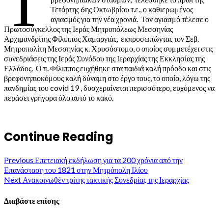
Τ
Τετάρτης 6ης Οκτωβρίου τ.ε., ο καθιερωμένος
αγιασμός για την νέα χρονιά. Τον αγιασμό τέλεσε ο
Πρωτοσύγκελλος της Ιεράς Μητροπόλεως Μεσσηνίας
Αρχιμανδρίτης Φίλιππος Χαμαργιάς, εκπροσωπώντας τον Σεβ.
Μητροπολίτη Μεσσηνίας κ. Χρυσόστομο, ο οποίος συμμετέχει στις
συνεδριάσεις της Ιεράς Συνόδου της Ιεραρχίας της Εκκλησίας της
Ελλάδος. Ο π. Φίλιππος ευχήθηκε στα παιδιά καλή πρόοδο και στις
βρεφονηπιοκόμους καλή δύναμη στο έργο τους, το οποίο, λόγω της
πανδημίας του covid 19 , δυσχεραίνεται περισσότερο, ευχόμενος να
περάσει γρήγορα όλο αυτό το κακό.
Continue Reading
Previous
Επετειακή εκδήλωση για τα 200 χρόνια από την
Επανάσταση του 1821 στην Μητρόπολη Ιλίου
Next
Ανακοινωθέν τρίτης τακτικής Συνεδρίας της Ιεραρχίας
Διαβάστε επίσης