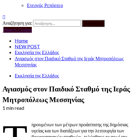
Ενεργός Ρεπόρτερ
Αναζήτηση για:
Watch Online
Home
NEW POST
Εκκλησία της Ελλάδος
Αγιασμός στον Παιδικό Σταθμό της Ιεράς Μητροπόλεως
Μεσσηνίας
Εκκλησία της Ελλάδος
Αγιασμός στον Παιδικό Σταθμό της Ιεράς
Μητροπόλεως Μεσσηνίας
1 min read
ηρουμένων των μέτρων προάσπισης της δημόσιας
υγείας και των διατάξεων για την λειτουργία των
βρεφονηπιακών σταθμών, τελέσθηκε το πρωί της