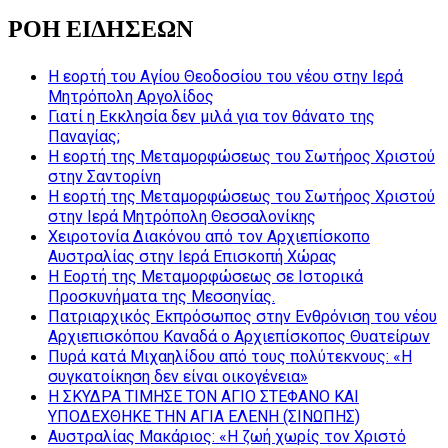
ΡΟΗ ΕΙΔΗΣΕΩΝ
Η εορτή του Αγίου Θεοδοσίου του νέου στην Ιερά
Μητρόπολη Αργολίδος
Γιατί η Εκκλησία δεν μιλά για τον θάνατο της
Παναγίας;
Η εορτή της Μεταμορφώσεως του Σωτήρος Χριστού
στην Σαντορίνη
Η εορτή της Μεταμορφώσεως του Σωτήρος Χριστού
στην Ιερά Μητρόπολη Θεσσαλονίκης
Χειροτονία Διακόνου από τον Αρχιεπίσκοπο
Αυστραλίας στην Ιερά Επισκοπή Χώρας
Η Εορτή της Μεταμορφώσεως σε Ιστορικά
Προσκυνήματα της Μεσσηνίας.
Πατριαρχικός Εκπρόσωπος στην Ενθρόνιση του νέου
Αρχιεπισκόπου Καναδά ο Αρχιεπίσκοπος Θυατείρων
Πυρά κατά Μιχαηλίδου από τους πολύτεκνους: «Η
συγκατοίκηση δεν είναι οικογένεια»
Η ΣΚΥΔΡΑ ΤΙΜΗΣΕ ΤΟΝ ΑΓΙΟ ΣΤΕΦΑΝΟ ΚΑΙ
ΥΠΟΔΕΧΘΗΚΕ ΤΗΝ ΑΓΙΑ ΕΛΕΝΗ (ΣΙΝΩΠΗΣ)
Αυστραλίας Μακάριος: «Η ζωή χωρίς τον Χριστό