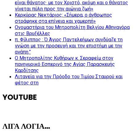
είναι θάνατος· με τον Χριστό, ακόμη και ο θάνατος
γίνεται πύλη προς την αιώνια ζωή»
Κερκύρας Νεκτάριος: «Σήμερα, ο άνθρωπος
στράφηκε στα επίγεια και χαμερπή»
Ονομαστήρια του Μητροπολίτη Βελγίου Αθηναγόρα
στις Βρυξέλλες
π. Φίλιππος : Ό Άγιος Παντελεήμων συνδύαζε τη
γνώση με την προσευχή και την επιστήμη με την
αγάπη.”
Ο Μητροπολίτης Κυθήρων κ. Σεραφείμ στον
πανηγυρικό Εσπερινό της Αγίας Παρασκευής
Καρδίτσης
Λιτανεία για την Πρόοδο του Τιμίου Σταυρού και
φέτος στη
YOUTUBE
ΛΙΓΑ ΛΟΓΙΑ…