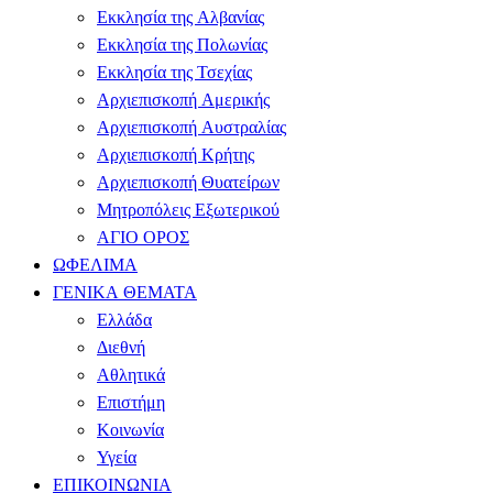
Εκκλησία της Αλβανίας
Εκκλησία της Πολωνίας
Εκκλησία της Τσεχίας
Αρχιεπισκοπή Αμερικής
Αρχιεπισκοπή Αυστραλίας
Αρχιεπισκοπή Κρήτης
Αρχιεπισκοπή Θυατείρων
Μητροπόλεις Εξωτερικού
ΑΓΙΟ ΟΡΟΣ
ΩΦΕΛΙΜΑ
ΓΕΝΙΚΑ ΘΕΜΑΤΑ
Ελλάδα
Διεθνή
Αθλητικά
Επιστήμη
Κοινωνία
Υγεία
ΕΠΙΚΟΙΝΩΝΙΑ