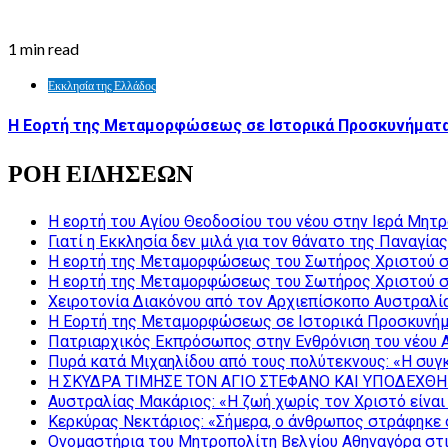
1 min read
Εκκλησία της Ελλάδος
Η Εορτή της Μεταμορφώσεως σε Ιστορικά Προσκυνήματα
ΡΟΗ ΕΙΔΗΣΕΩΝ
Η εορτή του Αγίου Θεοδοσίου του νέου στην Ιερά Μητ
Γιατί η Εκκλησία δεν μιλά για τον θάνατο της Παναγίας
Η εορτή της Μεταμορφώσεως του Σωτήρος Χριστού σ
Η εορτή της Μεταμορφώσεως του Σωτήρος Χριστού σ
Χειροτονία Διακόνου από τον Αρχιεπίσκοπο Αυστραλί
Η Εορτή της Μεταμορφώσεως σε Ιστορικά Προσκυνήμ
Πατριαρχικός Εκπρόσωπος στην Ενθρόνιση του νέου 
Πυρά κατά Μιχαηλίδου από τους πολύτεκνους: «Η συγκ
Η ΣΚΥΔΡΑ ΤΙΜΗΣΕ ΤΟΝ ΑΓΙΟ ΣΤΕΦΑΝΟ ΚΑΙ ΥΠΟΔΕΧΘΗ
Αυστραλίας Μακάριος: «Η ζωή χωρίς τον Χριστό είναι 
Κερκύρας Νεκτάριος: «Σήμερα, ο άνθρωπος στράφηκε σ
Ονομαστήρια του Μητροπολίτη Βελγίου Αθηναγόρα στ