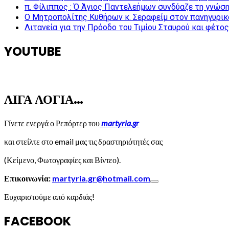
π. Φίλιππος : Ό Άγιος Παντελεήμων συνδύαζε τη γνώση 
Ο Μητροπολίτης Κυθήρων κ. Σεραφείμ στον πανηγυρικ
Λιτανεία για την Πρόοδο του Τιμίου Σταυρού και φέτο
YOUTUBE
ΛΙΓΑ ΛΟΓΙΑ…
Γίνετε ενεργά ο Ρεπόρτερ του
martyria.gr
και στείλτε στο email μας τις δραστηριότητές σας
(Κείμενο, Φωτογραφίες και Βίντεο).
Επικοινωνία:
martyria.gr@hotmail.com
Ευχαριστούμε από καρδιάς!
FACEBOOK