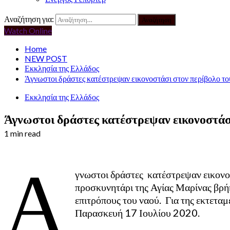
Αναζήτηση για:
Watch Online
Home
NEW POST
Εκκλησία της Ελλάδος
Άγνωστοι δράστες κατέστρεψαν εικονοστάσι στον περίβολο το
Εκκλησία της Ελλάδος
Άγνωστοι δράστες κατέστρεψαν εικονοστάσι
1 min read
Ά
γνωστοι δράστες κατέστρεψαν εικονο
προσκυνητάρι της Αγίας Μαρίνας βρή
επιτρόπους του ναού. Για της εκτετα
Παρασκευή 17 Ιουλίου 2020.