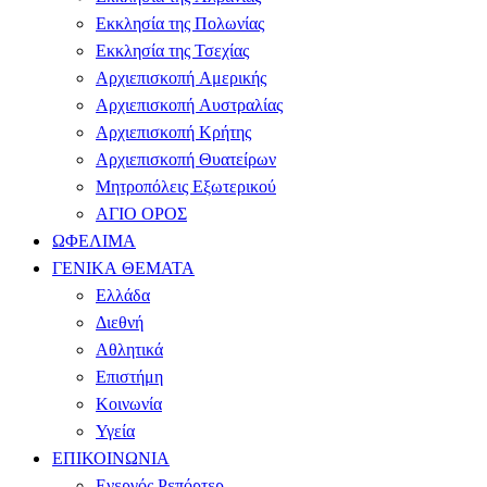
Εκκλησία της Πολωνίας
Εκκλησία της Τσεχίας
Αρχιεπισκοπή Αμερικής
Αρχιεπισκοπή Αυστραλίας
Αρχιεπισκοπή Κρήτης
Αρχιεπισκοπή Θυατείρων
Μητροπόλεις Εξωτερικού
ΑΓΙΟ ΟΡΟΣ
ΩΦΕΛΙΜΑ
ΓΕΝΙΚΑ ΘΕΜΑΤΑ
Ελλάδα
Διεθνή
Αθλητικά
Επιστήμη
Κοινωνία
Υγεία
ΕΠΙΚΟΙΝΩΝΙΑ
Ενεργός Ρεπόρτερ