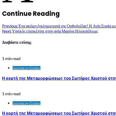
Continue Reading
Previous
Ένα ακόμη έγκλημα κατά της Ορθοδοξίας! Η Αγία Σοφία με
Next
Υψηλός επισκέπτης στην αγία Μαρίνα Ηλιουπόλεως
Διαβάστε επίσης
1 min read
Εκκλησία της Ελλάδος
Η εορτή της Μεταμορφώσεως του Σωτήρος Χριστού στην
1 min read
Εκκλησία της Ελλάδος
Η εορτή της Μεταμορφώσεως του Σωτήρος Χριστού στη