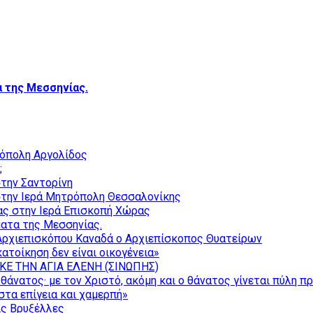
 της Μεσσηνίας.
ρόπολη Αργολίδος
;
την Σαντορίνη
την Ιερά Μητρόπολη Θεσσαλονίκης
ας στην Ιερά Επισκοπή Χώρας
ατα της Μεσσηνίας.
Αρχιεπισκόπου Καναδά ο Αρχιεπίσκοπος Θυατείρων
ατοίκηση δεν είναι οικογένεια»
ΚΕ ΤΗΝ ΑΓΙΑ ΕΛΕΝΗ (ΣΙΝΩΠΗΣ)
θάνατος· με τον Χριστό, ακόμη και ο θάνατος γίνεται πύλη π
τα επίγεια και χαμερπή»
ις Βρυξέλλες