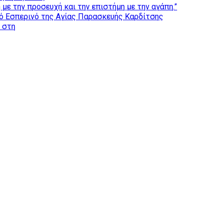
με την προσευχή και την επιστήμη με την αγάπη.”
ό Εσπερινό της Αγίας Παρασκευής Καρδίτσης
ς στη