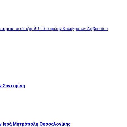
τατρέπεται σε τζαμί!!! -Του πρώην Καλαβρύτων Αμβροσίου
 Σαντορίνη
ν Ιερά Μητρόπολη Θεσσαλονίκης