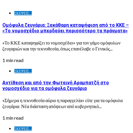
ΣΚΕΨΕΙΣ...
Ομόφυλα ζευγάρια: Ξεκάθαρη καταψήφιση από το ΚΚΕ –
«Το νομοσχέδιο μπερδεύει περισσότερο τα πράγματα»
«Το ΚΚΕ καταψηφίζει το νομοσχέδιο» για τον γάμο ομόφυλων
ζευγαριών και την τεκνοθεσία, όπως επανέλαβε ο Γενικός...
1 min read
ΣΚΕΨΕΙΣ...
Αντίθεση και από την Φωτεινή Αραμπατζή στο
νομοσχέδιο για τα ομόφυλα ζευγάρια
«Σήμερα η τεκνοθεσία αύριο η παραγγελία» είπε για τα ομόφυλα
ζευγάρια Νέα διάσταση απόψεων από κυβερνητικό...
1 min read
ΣΚΕΨΕΙΣ...