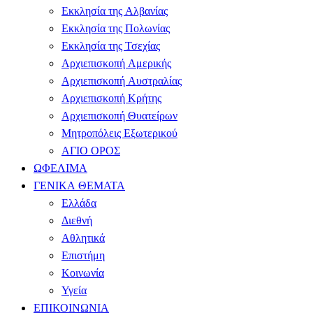
Εκκλησία της Αλβανίας
Εκκλησία της Πολωνίας
Εκκλησία της Τσεχίας
Αρχιεπισκοπή Αμερικής
Αρχιεπισκοπή Αυστραλίας
Αρχιεπισκοπή Κρήτης
Αρχιεπισκοπή Θυατείρων
Μητροπόλεις Εξωτερικού
ΑΓΙΟ ΟΡΟΣ
ΩΦΕΛΙΜΑ
ΓΕΝΙΚΑ ΘΕΜΑΤΑ
Ελλάδα
Διεθνή
Αθλητικά
Επιστήμη
Κοινωνία
Υγεία
ΕΠΙΚΟΙΝΩΝΙΑ