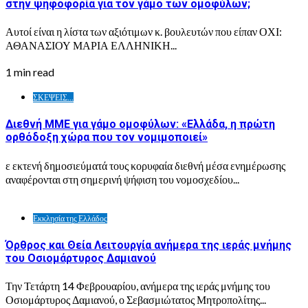
στην ψηφοφορία για τον γάμο των ομοφύλων;
Αυτοί είναι η λίστα των αξιότιμων κ. βουλευτών που είπαν ΟΧΙ:
ΑΘΑΝΑΣΙΟΥ ΜΑΡΙΑ ΕΛΛΗΝΙΚΗ...
1 min read
ΣΚΕΨΕΙΣ...
Διεθνή ΜΜΕ για γάμο ομοφύλων: «Ελλάδα, η πρώτη
ορθόδοξη χώρα που τον νομιμοποιεί»
ε εκτενή δημοσιεύματά τους κορυφαία διεθνή μέσα ενημέρωσης
αναφέρονται στη σημερινή ψήφιση του νομοσχεδίου...
Εκκλησία της Ελλάδος
Όρθρος και Θεία Λειτουργία ανήμερα της ιεράς μνήμης
του Οσιομάρτυρος Δαμιανού
Την Τετάρτη 14 Φεβρουαρίου, ανήμερα της ιεράς μνήμης του
Οσιομάρτυρος Δαμιανού, ο Σεβασμιώτατος Μητροπολίτης...