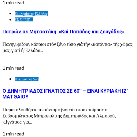
1 min read
Εκκλησία της Ελλάδος
ΣΚΕΨΕΙΣ...
Πατρών σε Μητσοτάκη: «Καί Παπάδες και ζευγάδες»
Πανηγυρίζουν κάποιοι στόν ξένο τύπο γιά τήν «κατάντια» τῆς χώρας
μας, γιατί ἡ Ἑλλάδα...
1 min read
Πνευματική ζωή
Ο ΔΗΜΗΤΡΙΑΔΟΣ ΙΓΝΑΤΙΟΣ ΣΕ 60’’ – ΕΙΝΑΙ ΚΥΡΙΑΚΗ ΙΖ΄
ΜΑΤΘΑΙΟΥ
Παρακολουθήστε το σύντομο βιντεάκι που ετοίμασε ο
Σεβασμιώτατος Μητροπολίτης Δημητριάδος και Αλμυρού,
κ.Ιγνάτιος, για...
1 min read