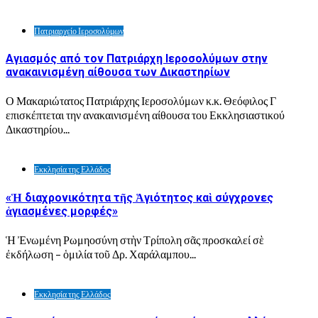
Πατριαρχείο Ιεροσολύμων
Αγιασμός από τον Πατριάρχη Ιεροσολύμων στην
ανακαινισμένη αίθουσα των Δικαστηρίων
Ο Μακαριώτατος Πατριάρχης Ιεροσολύμων κ.κ. Θεόφιλος Γ
επισκέπτεται την ανακαινισμένη αίθουσα του Εκκλησιαστικού
Δικαστηρίου...
Εκκλησία της Ελλάδος
«Ἡ διαχρονικότητα τῆς Ἁγιότητος καὶ σύγχρονες
ἁγιασμένες μορφές»
Ἡ Ἐνωμένη Ρωμηοσύνη στὴν Τρίπολη σᾶς προσκαλεί σὲ
ἐκδήλωση – ὁμιλία τοῦ Δρ. Χαράλαμπου...
Εκκλησία της Ελλάδος