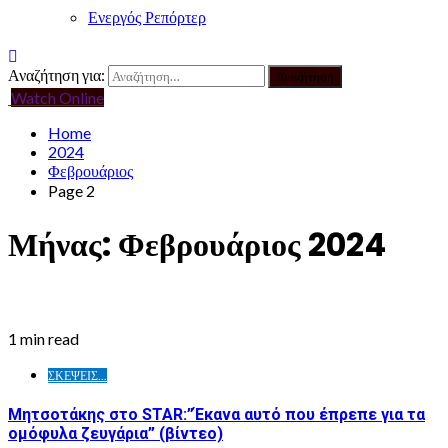
Ενεργός Ρεπόρτερ
Αναζήτηση για:
Watch Online
Home
2024
Φεβρουάριος
Page 2
Μήνας:
Φεβρουάριος 2024
1 min read
ΣΚΕΨΕΙΣ...
Μητσοτάκης στο STAR:”Έκανα αυτό που έπρεπε για τα
ομόφυλα ζευγάρια” (βίντεο)