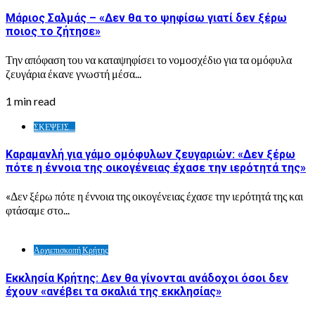
Μάριος Σαλμάς – «Δεν θα το ψηφίσω γιατί δεν ξέρω
ποιος το ζήτησε»
Την απόφαση του να καταψηφίσει το νομοσχέδιο για τα ομόφυλα
ζευγάρια έκανε γνωστή μέσα...
1 min read
ΣΚΕΨΕΙΣ...
Καραμανλή για γάμο ομόφυλων ζευγαριών: «Δεν ξέρω
πότε η έννοια της οικογένειας έχασε την ιερότητά της»
«Δεν ξέρω πότε η έννοια της οικογένειας έχασε την ιερότητά της και
φτάσαμε στο...
Αρχιεπισκοπή Κρήτης
Εκκλησία Κρήτης: Δεν θα γίνονται ανάδοχοι όσοι δεν
έχουν «ανέβει τα σκαλιά της εκκλησίας»