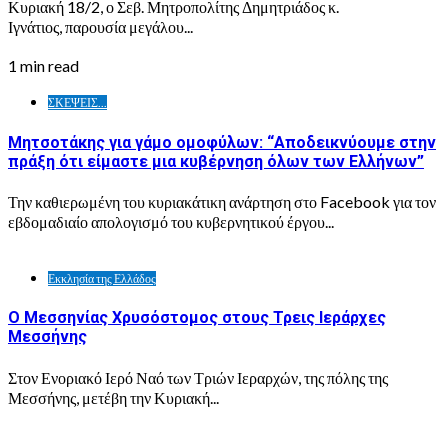
Κυριακή 18/2, ο Σεβ. Μητροπολίτης Δημητριάδος κ.
Ιγνάτιος, παρουσία μεγάλου...
1 min read
ΣΚΕΨΕΙΣ...
Μητσοτάκης για γάμο ομοφύλων: “Αποδεικνύουμε στην
πράξη ότι είμαστε μια κυβέρνηση όλων των Ελλήνων”
Την καθιερωμένη του κυριακάτικη ανάρτηση στο Facebook για τον
εβδομαδιαίο απολογισμό του κυβερνητικού έργου...
Εκκλησία της Ελλάδος
Ο Μεσσηνίας Χρυσόστομος στους Τρεις Ιεράρχες
Μεσσήνης
Στον Ενοριακό Ιερό Ναό των Τριών Ιεραρχών, της πόλης της
Μεσσήνης, μετέβη την Κυριακή...