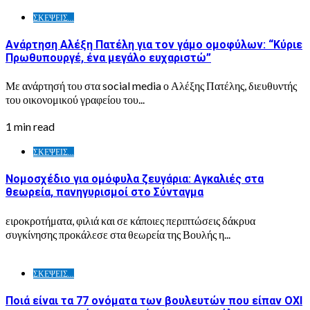
ΣΚΕΨΕΙΣ...
Ανάρτηση Αλέξη Πατέλη για τον γάμο ομοφύλων: “Κύριε
Πρωθυπουργέ, ένα μεγάλο ευχαριστώ”
Με ανάρτησή του στα social media ο Αλέξης Πατέλης, διευθυντής
του οικονομικού γραφείου του...
1 min read
ΣΚΕΨΕΙΣ...
Νομοσχέδιο για ομόφυλα ζευγάρια: Αγκαλιές στα
θεωρεία, πανηγυρισμοί στο Σύνταγμα
ειροκροτήματα, φιλιά και σε κάποιες περιπτώσεις δάκρυα
συγκίνησης προκάλεσε στα θεωρεία της Βουλής η...
ΣΚΕΨΕΙΣ...
Ποιά είναι τα 77 ονόματα των βουλευτών που είπαν ΟΧΙ