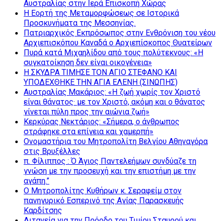
Αυστραλίας στην Ιερά Επισκοπή Χώρας
Η Εορτή της Μεταμορφώσεως σε Ιστορικά
Προσκυνήματα της Μεσσηνίας.
Πατριαρχικός Εκπρόσωπος στην Ενθρόνιση του νέου
Αρχιεπισκόπου Καναδά ο Αρχιεπίσκοπος Θυατείρων
Πυρά κατά Μιχαηλίδου από τους πολύτεκνους: «Η
συγκατοίκηση δεν είναι οικογένεια»
Η ΣΚΥΔΡΑ ΤΙΜΗΣΕ ΤΟΝ ΑΓΙΟ ΣΤΕΦΑΝΟ ΚΑΙ
ΥΠΟΔΕΧΘΗΚΕ ΤΗΝ ΑΓΙΑ ΕΛΕΝΗ (ΣΙΝΩΠΗΣ)
Αυστραλίας Μακάριος: «Η ζωή χωρίς τον Χριστό
είναι θάνατος· με τον Χριστό, ακόμη και ο θάνατος
γίνεται πύλη προς την αιώνια ζωή»
Κερκύρας Νεκτάριος: «Σήμερα, ο άνθρωπος
στράφηκε στα επίγεια και χαμερπή»
Ονομαστήρια του Μητροπολίτη Βελγίου Αθηναγόρα
στις Βρυξέλλες
π. Φίλιππος : Ό Άγιος Παντελεήμων συνδύαζε τη
γνώση με την προσευχή και την επιστήμη με την
αγάπη.”
Ο Μητροπολίτης Κυθήρων κ. Σεραφείμ στον
πανηγυρικό Εσπερινό της Αγίας Παρασκευής
Καρδίτσης
Λιτανεία για την Πρόοδο του Τιμίου Σταυρού και