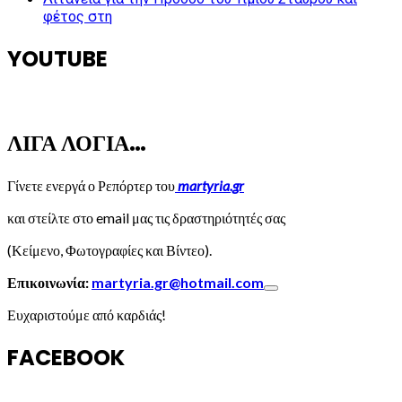
φέτος στη
YOUTUBE
ΛΙΓΑ ΛΟΓΙΑ…
Γίνετε ενεργά ο Ρεπόρτερ του
martyria.gr
και στείλτε στο email μας τις δραστηριότητές σας
(Κείμενο, Φωτογραφίες και Βίντεο).
Επικοινωνία:
martyria.gr@hotmail.com
Ευχαριστούμε από καρδιάς!
FACEBOOK