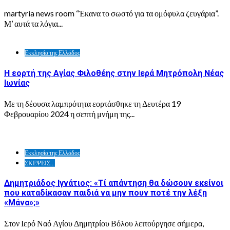
martyria news room “Έκανα το σωστό για τα ομόφυλα ζευγάρια”.
Μ’ αυτά τα λόγια...
Εκκλησία της Ελλάδος
Η εορτή της Αγίας Φιλοθέης στην Ιερά Μητρόπολη Νέας
Ιωνίας
Με τη δέουσα λαμπρότητα εορτάσθηκε τη Δευτέρα 19
Φεβρουαρίου 2024 η σεπτή μνήμη της...
Εκκλησία της Ελλάδος
ΣΚΕΨΕΙΣ...
Δημητριάδος Ιγνάτιος: «Τί απάντηση θα δώσουν εκείνοι
που καταδίκασαν παιδιά να μην πουν ποτέ την λέξη
«Μάνα»;»
Στον Ιερό Ναό Αγίου Δημητρίου Βόλου λειτούργησε σήμερα,