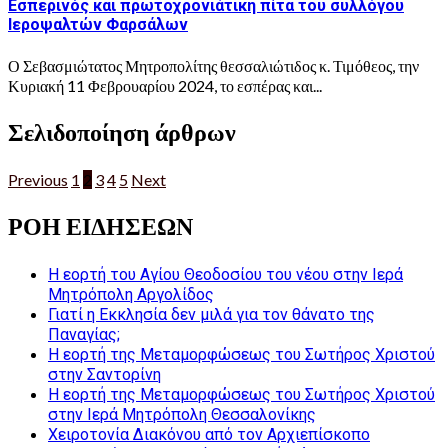
Εσπερινός και πρωτοχρονιάτικη πίτα του συλλόγου
Ιεροψαλτών Φαρσάλων
Ο Σεβασμιώτατος Μητροπολίτης θεσσαλιώτιδος κ. Τιμόθεος, την
Κυριακή 11 Φεβρουαρίου 2024, το εσπέρας και...
Σελιδοποίηση άρθρων
Previous
1
2
3
4
5
Next
ΡΟΗ ΕΙΔΗΣΕΩΝ
Η εορτή του Αγίου Θεοδοσίου του νέου στην Ιερά
Μητρόπολη Αργολίδος
Γιατί η Εκκλησία δεν μιλά για τον θάνατο της
Παναγίας;
Η εορτή της Μεταμορφώσεως του Σωτήρος Χριστού
στην Σαντορίνη
Η εορτή της Μεταμορφώσεως του Σωτήρος Χριστού
στην Ιερά Μητρόπολη Θεσσαλονίκης
Χειροτονία Διακόνου από τον Αρχιεπίσκοπο