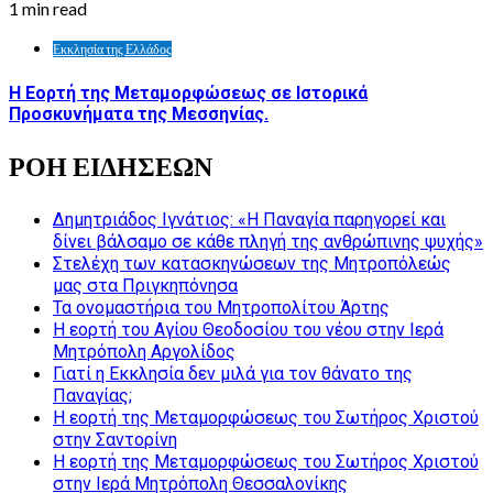
1 min read
Εκκλησία της Ελλάδος
Η Εορτή της Μεταμορφώσεως σε Ιστορικά
Προσκυνήματα της Μεσσηνίας.
ΡΟΗ ΕΙΔΗΣΕΩΝ
Δημητριάδος Ιγνάτιος: «Η Παναγία παρηγορεί και
δίνει βάλσαμο σε κάθε πληγή της ανθρώπινης ψυχής»
Στελέχη των κατασκηνώσεων της Μητροπόλεώς
μας στα Πριγκηπόνησα
Τα ονομαστήρια του Μητροπολίτου Άρτης
Η εορτή του Αγίου Θεοδοσίου του νέου στην Ιερά
Μητρόπολη Αργολίδος
Γιατί η Εκκλησία δεν μιλά για τον θάνατο της
Παναγίας;
Η εορτή της Μεταμορφώσεως του Σωτήρος Χριστού
στην Σαντορίνη
Η εορτή της Μεταμορφώσεως του Σωτήρος Χριστού
στην Ιερά Μητρόπολη Θεσσαλονίκης