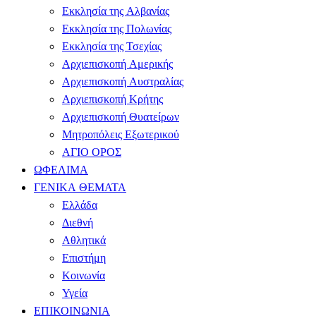
Εκκλησία της Αλβανίας
Εκκλησία της Πολωνίας
Εκκλησία της Τσεχίας
Αρχιεπισκοπή Αμερικής
Αρχιεπισκοπή Αυστραλίας
Αρχιεπισκοπή Κρήτης
Αρχιεπισκοπή Θυατείρων
Μητροπόλεις Εξωτερικού
ΑΓΙΟ ΟΡΟΣ
ΩΦΕΛΙΜΑ
ΓΕΝΙΚΑ ΘΕΜΑΤΑ
Ελλάδα
Διεθνή
Αθλητικά
Επιστήμη
Κοινωνία
Υγεία
ΕΠΙΚΟΙΝΩΝΙΑ