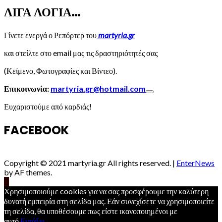
ΛΙΓΑ ΛΟΓΙΑ…
Γίνετε ενεργά ο Ρεπόρτερ του
martyria.gr
και στείλτε στο email μας τις δραστηριότητές σας
(Κείμενο, Φωτογραφίες και Βίντεο).
Επικοινωνία:
martyria.gr@hotmail.com
Ευχαριστούμε από καρδιάς!
FACEBOOK
Copyright © 2021 martyria.gr All rights reserved.
|
EnterNews
by AF themes.
Χρησιμοποιούμε cookies για να σας προσφέρουμε την καλύτερη
δυνατή εμπειρία στη σελίδα μας. Εάν συνεχίσετε να χρησιμοποιείτε
τη σελίδα, θα υποθέσουμε πως είστε ικανοποιημένοι με
αυτό.
Εντάξει