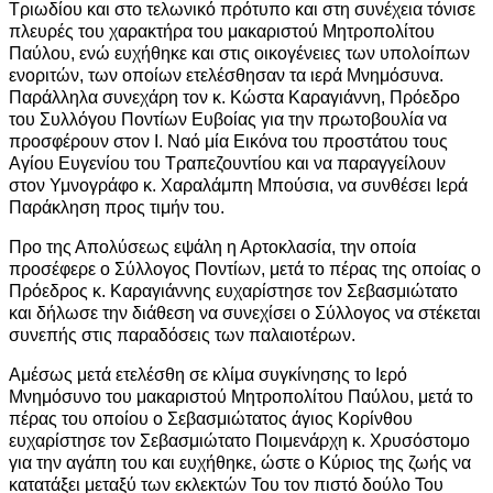
Τριωδίου και στο τελωνικό πρότυπο και στη συνέχεια τόνισε
πλευρές του χαρακτήρα του μακαριστού Μητροπολίτου
Παύλου, ενώ ευχήθηκε και στις οικογένειες των υπολοίπων
ενοριτών, των οποίων ετελέσθησαν τα ιερά Μνημόσυνα.
Παράλληλα συνεχάρη τον κ. Κώστα Καραγιάννη, Πρόεδρο
του Συλλόγου Ποντίων Ευβοίας για την πρωτοβουλία να
προσφέρουν στον Ι. Ναό μία Εικόνα του προστάτου τους
Αγίου Ευγενίου του Τραπεζουντίου και να παραγγείλουν
στον Υμνογράφο κ. Χαραλάμπη Μπούσια, να συνθέσει Ιερά
Παράκληση προς τιμήν του.
Προ της Απολύσεως εψάλη η Αρτοκλασία, την οποία
προσέφερε ο Σύλλογος Ποντίων, μετά το πέρας της οποίας ο
Πρόεδρος κ. Καραγιάννης ευχαρίστησε τον Σεβασμιώτατο
και δήλωσε την διάθεση να συνεχίσει ο Σύλλογος να στέκεται
συνεπής στις παραδόσεις των παλαιοτέρων.
Αμέσως μετά ετελέσθη σε κλίμα συγκίνησης το Ιερό
Μνημόσυνο του μακαριστού Μητροπολίτου Παύλου, μετά το
πέρας του οποίου ο Σεβασμιώτατος άγιος Κορίνθου
ευχαρίστησε τον Σεβασμιώτατο Ποιμενάρχη κ. Χρυσόστομο
για την αγάπη του και ευχήθηκε, ώστε ο Κύριος της ζωής να
κατατάξει μεταξύ των εκλεκτών Του τον πιστό δούλο Του