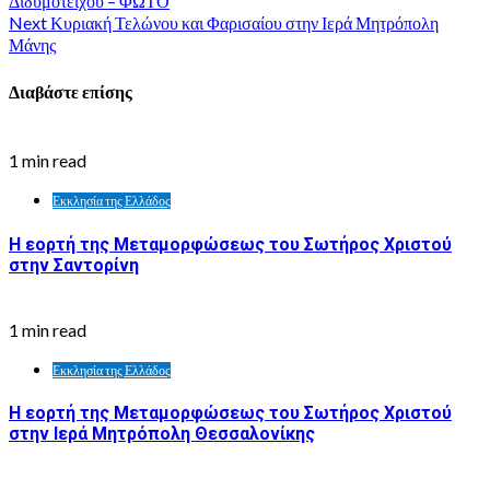
Διδυμοτείχου – ΦΩΤΟ
Next
Κυριακή Τελώνου και Φαρισαίου στην Ιερά Μητρόπολη
Μάνης
Διαβάστε επίσης
1 min read
Εκκλησία της Ελλάδος
Η εορτή της Μεταμορφώσεως του Σωτήρος Χριστού
στην Σαντορίνη
1 min read
Εκκλησία της Ελλάδος
Η εορτή της Μεταμορφώσεως του Σωτήρος Χριστού
στην Ιερά Μητρόπολη Θεσσαλονίκης