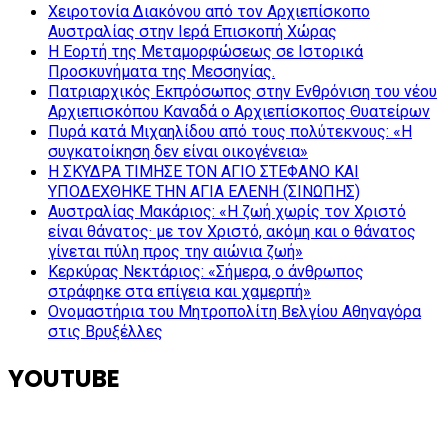
Χειροτονία Διακόνου από τον Αρχιεπίσκοπο
Αυστραλίας στην Ιερά Επισκοπή Χώρας
Η Εορτή της Μεταμορφώσεως σε Ιστορικά
Προσκυνήματα της Μεσσηνίας.
Πατριαρχικός Εκπρόσωπος στην Ενθρόνιση του νέου
Αρχιεπισκόπου Καναδά ο Αρχιεπίσκοπος Θυατείρων
Πυρά κατά Μιχαηλίδου από τους πολύτεκνους: «Η
συγκατοίκηση δεν είναι οικογένεια»
Η ΣΚΥΔΡΑ ΤΙΜΗΣΕ ΤΟΝ ΑΓΙΟ ΣΤΕΦΑΝΟ ΚΑΙ
ΥΠΟΔΕΧΘΗΚΕ ΤΗΝ ΑΓΙΑ ΕΛΕΝΗ (ΣΙΝΩΠΗΣ)
Αυστραλίας Μακάριος: «Η ζωή χωρίς τον Χριστό
είναι θάνατος· με τον Χριστό, ακόμη και ο θάνατος
γίνεται πύλη προς την αιώνια ζωή»
Κερκύρας Νεκτάριος: «Σήμερα, ο άνθρωπος
στράφηκε στα επίγεια και χαμερπή»
Ονομαστήρια του Μητροπολίτη Βελγίου Αθηναγόρα
στις Βρυξέλλες
YOUTUBE