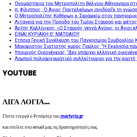
Ονομαστήρια του Μητροπολίτη Βελγίου Αθηναγόρα στ
π. Φίλιππος : Ό Άγιος Παντελεήμων συνδύαζε τη γνώση 
Ο Μητροπολίτης Κυθήρων κ. Σεραφείμ στον πανηγυρικ
Λιτανεία για την Πρόοδο του Τιμίου Σταυρού και φέτο
Άρτης Καλλίνικος: «Ο Σταυρός γεννά Αγίους, οι Άγιοι 
ΕΙΝΑΙ ΚΥΡΙΑΚΗ Θ΄ ΜΑΤΘΑΙΟΥ
Ετήσια Γενική Συνέλευση του Παγκοσμίου Συμβουλίου 
Μακαριστός Σιατίστης κυρός Παύλος: “Η Εκκλησία πάν
Υπουργός Οικογένειας: “Δεν υπάρχει ελληνική οικογέν
Λαμπρό πολυαρχιερατικό συλλείτουργο για την εορτή 
YOUTUBE
ΛΙΓΑ ΛΟΓΙΑ…
Γίνετε ενεργά ο Ρεπόρτερ του
martyria.gr
και στείλτε στο email μας τις δραστηριότητές σας