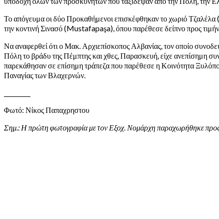
υποδοχή όλων των προσκυνητών που ταξίδεψαν από την Πόλη, την Ελ
Το απόγευμα οι δύο Προκαθήμενοι επισκέφθηκαν το χωριό Τζαλέλα (C
την κοντινή Σινασό (Mustafapaşa), όπου παρέθεσε δείπνο προς τιμήν
Να αναφερθεί ότι ο Μακ. Αρχιεπίσκοπος Αλβανίας, τον οποίο συνοδεύο
Πόλη το βράδυ της Πέμπτης και χθες, Παρασκευή, είχε ανεπίσημη συν
παρεκάθησαν σε επίσημη τράπεζα που παρέθεσε η Κοινότητα Ξυλόπορ
Παναγίας των Βλαχερνών.
_________
Φωτό: Νίκος Παπαχρηστου
Σημ.: Η πρώτη φωτογραφία με τον Εξοχ. Νομάρχη παραχωρήθηκε προς