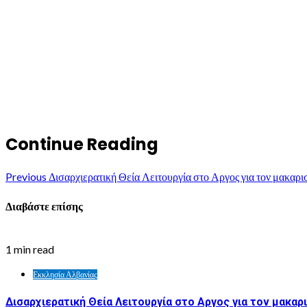
Continue Reading
Previous
Δισαρχιερατική Θεία Λειτουργία στο Αργος για τον μακαρ
Διαβάστε επίσης
1 min read
Εκκλησία Αλβανίας
Δισαρχιερατική Θεία Λειτουργία στο Αργος για τον μακα