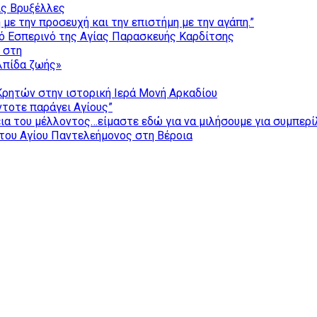
ις Βρυξέλλες
με την προσευχή και την επιστήμη με την αγάπη.”
ό Εσπερινό της Αγίας Παρασκευής Καρδίτσης
ς στη
ελπίδα ζωής»
Κρητών στην ιστορική Ιερά Μονή Αρκαδίου
τοτε παράγει Αγίους”
εια του μέλλοντος…είμαστε εδώ για να μιλήσουμε για συμπερ
του Αγίου Παντελεήμονος στη Βέροια