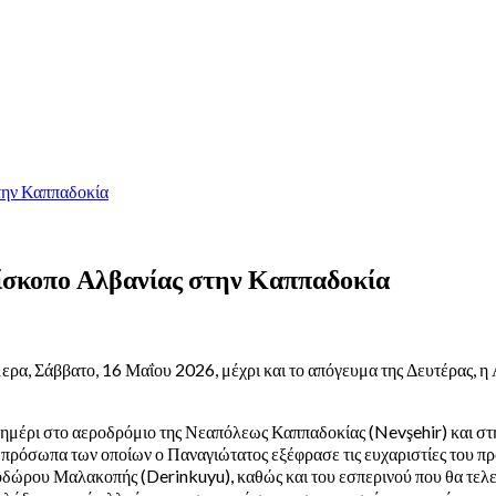
την Καππαδοκία
πίσκοπο Αλβανίας στην Καππαδοκία
α, Σάββατο, 16 Μαΐου 2026, μέχρι και το απόγευμα της Δευτέρας, η 
εσημέρι στο αεροδρόμιο της Νεαπόλεως Καππαδοκίας (Nevşehir) και σ
πρόσωπα των οποίων ο Παναγιώτατος εξέφρασε τις ευχαριστίες του προς 
δώρου Μαλακοπής (Derinkuyu), καθώς και του εσπερινού που θα τελεστ