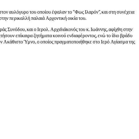
τον αυλόγυρο του οποίου έψαλαν το “Φως Ιλαρόν”, και στη συνέχεια
στην περικαλλή παλαιά Αρχοντική οικία του.
άς Συνόδου, και ο Ιερολ. Αρχιδιάκονός του κ. Ιωάννης, αφίχθη στην
τήσουν επίκαιρα ζητήματα κοινού ενδιαφέροντος, ενώ το ίδιο βράδυ
ν Ακάθιστο Ύμνο, ο οποίος πραγματοποιήθηκε στο Ιερό Αγίασμα της