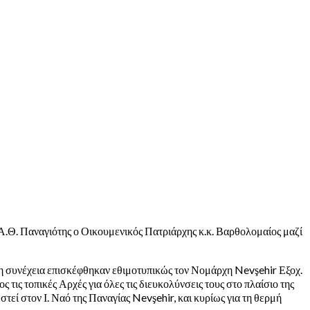
Α.Θ. Παναγιότης ο Οικουμενικός Πατριάρχης κ.κ. Βαρθολομαίος μαζί
τη συνέχεια επισκέφθηκαν εθιμοτυπικώς τον Νομάρχη Nevşehir Εξοχ.
τις τοπικές Αρχές για όλες τις διευκολύνσεις τους στο πλαίσιο της
εί στον Ι. Ναό της Παναγίας Nevşehir, και κυρίως για τη θερμή