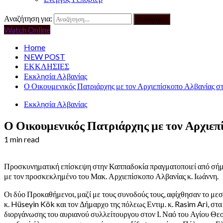
Αναζήτηση για:
Watch Online
Home
NEW POST
ΕΚΚΛΗΣΙΕΣ
Εκκλησία Αλβανίας
Ο Οικουμενικός Πατριάρχης με τον Αρχιεπίσκοπο Αλβανίας σ
Εκκλησία Αλβανίας
Ο Οικουμενικός Πατριάρχης με τον Αρχιε
1 min read
Προσκυνηματική επίσκεψη στην Καππαδοκία πραγματοποιεί από σήμερ
με τον προσκεκλημένο του Μακ. Αρχιεπίσκοπο Αλβανίας κ. Ιωάννη.
Οι δύο Προκαθήμενοι, μαζί με τους συνοδούς τους, αφίχθησαν το μ
κ. Hüseyin Kök και τον Δήμαρχο της πόλεως Εντιμ. κ. Rasim Ari, στα 
διοργάνωσης του αυριανού συλλείτουργου στον Ι. Ναό του Αγίου Θεο