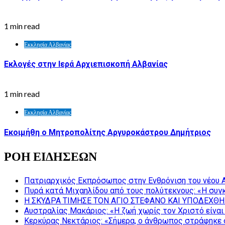
1 min read
Εκκλησία Αλβανίας
Εκλογές στην Ιερά Αρχιεπισκοπή Αλβανίας
1 min read
Εκκλησία Αλβανίας
Εκοιμήθη ο Μητροπολίτης Αργυροκάστρου Δημήτριος
ΡΟΗ ΕΙΔΗΣΕΩΝ
Πατριαρχικός Εκπρόσωπος στην Ενθρόνιση του νέου 
Πυρά κατά Μιχαηλίδου από τους πολύτεκνους: «Η συγκ
Η ΣΚΥΔΡΑ ΤΙΜΗΣΕ ΤΟΝ ΑΓΙΟ ΣΤΕΦΑΝΟ ΚΑΙ ΥΠΟΔΕΧΘΗ
Αυστραλίας Μακάριος: «Η ζωή χωρίς τον Χριστό είναι 
Κερκύρας Νεκτάριος: «Σήμερα, ο άνθρωπος στράφηκε σ