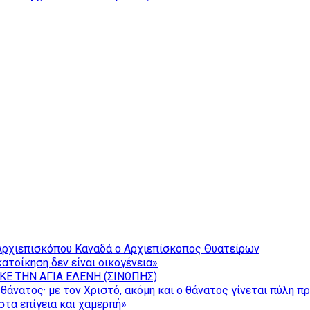
Αρχιεπισκόπου Καναδά ο Αρχιεπίσκοπος Θυατείρων
ατοίκηση δεν είναι οικογένεια»
ΚΕ ΤΗΝ ΑΓΙΑ ΕΛΕΝΗ (ΣΙΝΩΠΗΣ)
θάνατος· με τον Χριστό, ακόμη και ο θάνατος γίνεται πύλη π
τα επίγεια και χαμερπή»