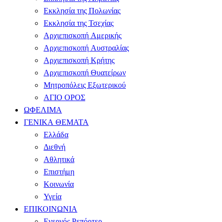
Εκκλησία της Πολωνίας
Εκκλησία της Τσεχίας
Αρχιεπισκοπή Αμερικής
Αρχιεπισκοπή Αυστραλίας
Αρχιεπισκοπή Κρήτης
Αρχιεπισκοπή Θυατείρων
Μητροπόλεις Εξωτερικού
ΑΓΙΟ ΟΡΟΣ
ΩΦΕΛΙΜΑ
ΓΕΝΙΚΑ ΘΕΜΑΤΑ
Ελλάδα
Διεθνή
Αθλητικά
Επιστήμη
Κοινωνία
Υγεία
ΕΠΙΚΟΙΝΩΝΙΑ
Ενεργός Ρεπόρτερ