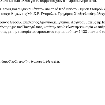
λάδα και από αλλού για να συμμετάσχουν στο προσκύνημα αυτό.
emil), και συγκεκριμένα τον σιωπηλό Ιερό Ναό του Τιμίου Σταυρού, σ
 τους ο Άρχων της Μ.τ.Χ.Ε. Εντιμολ. κ. Γρηγόριος Χατζηελευθεριάδης 
υν ο Θεοφιλ. Επίσκοπος Αμαντίας κ. Ιγνάτιος, Αρχιγραμματεύς της Ιερ
άντηση με τον Παναγιώτατο, κατά την οποία είχαν την ευκαιρία να συζη
τας με την ευκαιρία του προσφάτου εορτασμού των 1400 ετών από το
 δημοσίευση από την Νομαρχία Nevşehir.