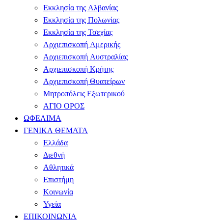
Εκκλησία της Αλβανίας
Εκκλησία της Πολωνίας
Εκκλησία της Τσεχίας
Αρχιεπισκοπή Αμερικής
Αρχιεπισκοπή Αυστραλίας
Αρχιεπισκοπή Κρήτης
Αρχιεπισκοπή Θυατείρων
Μητροπόλεις Εξωτερικού
ΑΓΙΟ ΟΡΟΣ
ΩΦΕΛΙΜΑ
ΓΕΝΙΚΑ ΘΕΜΑΤΑ
Ελλάδα
Διεθνή
Αθλητικά
Επιστήμη
Κοινωνία
Υγεία
ΕΠΙΚΟΙΝΩΝΙΑ