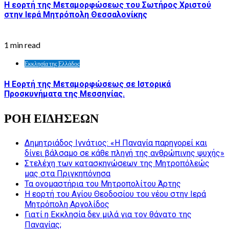
Η εορτή της Μεταμορφώσεως του Σωτήρος Χριστού
στην Ιερά Μητρόπολη Θεσσαλονίκης
1 min read
Εκκλησία της Ελλάδος
Η Εορτή της Μεταμορφώσεως σε Ιστορικά
Προσκυνήματα της Μεσσηνίας.
ΡΟΗ ΕΙΔΗΣΕΩΝ
Δημητριάδος Ιγνάτιος: «Η Παναγία παρηγορεί και
δίνει βάλσαμο σε κάθε πληγή της ανθρώπινης ψυχής»
Στελέχη των κατασκηνώσεων της Μητροπόλεώς
μας στα Πριγκηπόνησα
Τα ονομαστήρια του Μητροπολίτου Άρτης
Η εορτή του Αγίου Θεοδοσίου του νέου στην Ιερά
Μητρόπολη Αργολίδος
Γιατί η Εκκλησία δεν μιλά για τον θάνατο της
Παναγίας;