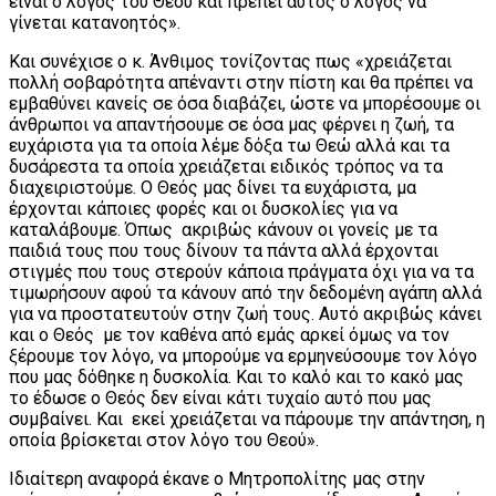
είναι ο λόγος του Θεού και πρέπει αυτός ο λόγος να
γίνεται κατανοητός».
Και συνέχισε ο κ. Άνθιμος τονίζοντας πως «χρειάζεται
πολλή σοβαρότητα απέναντι στην πίστη και θα πρέπει να
εμβαθύνει κανείς σε όσα διαβάζει, ώστε να μπορέσουμε οι
άνθρωποι να απαντήσουμε σε όσα μας φέρνει η ζωή, τα
ευχάριστα για τα οποία λέμε δόξα τω Θεώ αλλά και τα
δυσάρεστα τα οποία χρειάζεται ειδικός τρόπος να τα
διαχειριστούμε. Ο Θεός μας δίνει τα ευχάριστα, μα
έρχονται κάποιες φορές και οι δυσκολίες για να
καταλάβουμε. Όπως ακριβώς κάνουν οι γονείς με τα
παιδιά τους που τους δίνουν τα πάντα αλλά έρχονται
στιγμές που τους στερούν κάποια πράγματα όχι για να τα
τιμωρήσουν αφού τα κάνουν από την δεδομένη αγάπη αλλά
για να προστατευτούν στην ζωή τους. Αυτό ακριβώς κάνει
και ο Θεός με τον καθένα από εμάς αρκεί όμως να τον
ξέρουμε τον λόγο, να μπορούμε να ερμηνεύσουμε τον λόγο
που μας δόθηκε η δυσκολία. Και το καλό και το κακό μας
το έδωσε ο Θεός δεν είναι κάτι τυχαίο αυτό που μας
συμβαίνει. Και εκεί χρειάζεται να πάρουμε την απάντηση, η
οποία βρίσκεται στον λόγο του Θεού».
Ιδιαίτερη αναφορά έκανε ο Μητροπολίτης μας στην