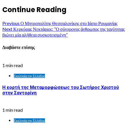
Continue Reading
Previous
Ο Μητροπολίτης Θεσσαλονίκης στο Ιάσιο Ρουμανίας
Next
Κερκύρας Νεκτάριος: “Ο σύγχρονος άνθρωπος της ταχύτητας
βιώνει μία αλήθεια συσκοτεισμένη”
Διαβάστε επίσης
1 min read
Εκκλησία της Ελλάδος
Η εορτή της Μεταμορφώσεως του Σωτήρος Χριστού
στην Σαντορίνη
1 min read
Εκκλησία της Ελλάδος