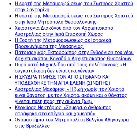
Η εορτή της Μεταμορφώσεως του Σωτήρος Χριστού
στην Σαντορίνη
Η εορτή της Μεταμορφώσεως του Σωτήρος Χριστού
στην Ιερά Μητρόπολη Θεσσαλονίκης
Χειροτονία Διακόνου από τον Αρχιεπίσκοπο
Αυστραλίας στην Ιερά Επισκοπή Χώρας
Η Εορτή της Μεταμορφώσεως σε Ιστορικά
Προσκυνήματα της Μεσσηνίας.
Πατριαρχικός Εκπρόσωπος στην Ενθρόνιση του νέου
Αρχιεπισκόπου Καναδά ο Αρχιεπίσκοπος Θυατείρων
Πυρά κατά Μιχαηλίδου από τους πολύτεκνους: «Η
συγκατοίκηση δεν είναι οικογένεια»
Η ΣΚΥΔΡΑ ΤΙΜΗΣΕ ΤΟΝ ΑΓΙΟ ΣΤΕΦΑΝΟ ΚΑΙ
ΥΠΟΔΕΧΘΗΚΕ ΤΗΝ ΑΓΙΑ ΕΛΕΝΗ (ΣΙΝΩΠΗΣ)
Αυστραλίας Μακάριος: «Η ζωή χωρίς τον Χριστό
είναι θάνατος· με τον Χριστό, ακόμη και ο θάνατος
γίνεται πύλη προς την αιώνια ζωή»
Κερκύρας Νεκτάριος: «Σήμερα, ο άνθρωπος
στράφηκε στα επίγεια και χαμερπή»
Ονομαστήρια του Μητροπολίτη Βελγίου Αθηναγόρα
στις Βρυξέλλες