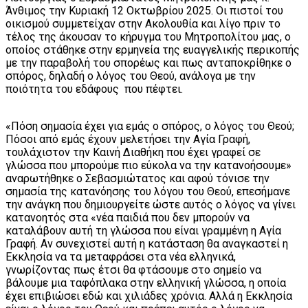
Άνθιμος την Κυριακή 12 Οκτωβρίου 2025. Οι πιστοί του
οικισμού συμμετείχαν στην Ακολουθία και λίγο πριν το
τέλος της άκουσαν το κήρυγμα του Μητροπολίτου μας, ο
οποίος στάθηκε στην ερμηνεία της ευαγγελικής περικοπής
με την παραβολή του σπορέως και πως ανταποκρίθηκε ο
σπόρος, δηλαδή ο λόγος του Θεού, ανάλογα με την
ποιότητα του εδάφους που πέφτει.
«Πόση σημασία έχει για εμάς ο σπόρος, ο λόγος του Θεού;
Πόσοι από εμάς έχουν μελετήσει την Αγία Γραφή,
τουλάχιστον την Καινή Διαθήκη που έχει γραφεί σε
γλώσσα που μπορούμε πιο εύκολα να την κατανοήσουμε»
αναρωτήθηκε ο Σεβασμιώτατος και αφού τόνισε την
σημασία της κατανόησης του λόγου του Θεού, επεσήμανε
την ανάγκη που δημιουργείτε ώστε αυτός ο λόγος να γίνει
κατανοητός στα «νέα παιδιά που δεν μπορούν να
καταλάβουν αυτή τη γλώσσα που είναι γραμμένη η Αγία
Γραφή. Αν συνεχιστεί αυτή η κατάσταση θα αναγκαστεί η
Εκκλησία να τα μεταφράσει στα νέα ελληνικά,
γνωρίζοντας πως έτσι θα φτάσουμε στο σημείο να
βάλουμε μια ταφόπλακα στην ελληνική γλώσσα, η οποία
έχει επιβιώσει εδώ και χιλιάδες χρόνια. Αλλά η Εκκλησία