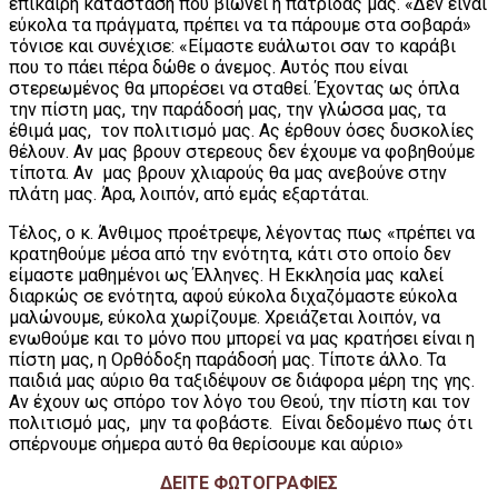
επίκαιρη κατάσταση που βιώνει η πατρίδας μας. «Δεν είναι
εύκολα τα πράγματα, πρέπει να τα πάρουμε στα σοβαρά»
τόνισε και συνέχισε: «Είμαστε ευάλωτοι σαν το καράβι
που το πάει πέρα δώθε ο άνεμος. Αυτός που είναι
στερεωμένος θα μπορέσει να σταθεί. Έχοντας ως όπλα
την πίστη μας, την παράδοσή μας, την γλώσσα μας, τα
έθιμά μας, τον πολιτισμό μας. Ας έρθουν όσες δυσκολίες
θέλουν. Αν μας βρουν στερεους δεν έχουμε να φοβηθούμε
τίποτα. Αν μας βρουν χλιαρούς θα μας ανεβούνε στην
πλάτη μας. Άρα, λοιπόν, από εμάς εξαρτάται.
Τέλος, ο κ. Άνθιμος προέτρεψε, λέγοντας πως «πρέπει να
κρατηθούμε μέσα από την ενότητα, κάτι στο οποίο δεν
είμαστε μαθημένοι ως Έλληνες. Η Εκκλησία μας καλεί
διαρκώς σε ενότητα, αφού εύκολα διχαζόμαστε εύκολα
μαλώνουμε, εύκολα χωρίζουμε. Χρειάζεται λοιπόν, να
ενωθούμε και το μόνο που μπορεί να μας κρατήσει είναι η
πίστη μας, η Ορθόδοξη παράδοσή μας. Τίποτε άλλο. Τα
παιδιά μας αύριο θα ταξιδέψουν σε διάφορα μέρη της γης.
Αν έχουν ως σπόρο τον λόγο του Θεού, την πίστη και τον
πολιτισμό μας, μην τα φοβάστε. Είναι δεδομένο πως ότι
σπέρνουμε σήμερα αυτό θα θερίσουμε και αύριο»
ΔΕΙΤΕ ΦΩΤΟΓΡΑΦΙΕΣ