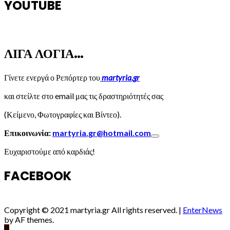
YOUTUBE
ΛΙΓΑ ΛΟΓΙΑ…
Γίνετε ενεργά ο Ρεπόρτερ του
martyria.gr
και στείλτε στο email μας τις δραστηριότητές σας
(Κείμενο, Φωτογραφίες και Βίντεο).
Επικοινωνία:
martyria.gr@hotmail.com
Ευχαριστούμε από καρδιάς!
FACEBOOK
Copyright © 2021 martyria.gr All rights reserved.
|
EnterNews
by AF themes.