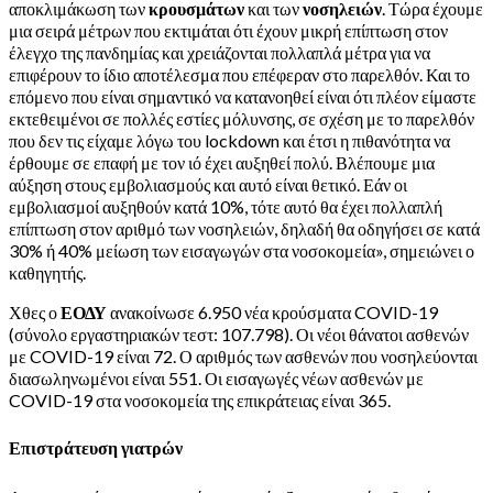
αποκλιμάκωση των
κρουσμάτων
και των
νοσηλειών
. Τώρα έχουμε
μια σειρά μέτρων που εκτιμάται ότι έχουν μικρή επίπτωση στον
έλεγχο της πανδημίας και χρειάζονται πολλαπλά μέτρα για να
επιφέρουν το ίδιο αποτέλεσμα που επέφεραν στο παρελθόν. Και το
επόμενο που είναι σημαντικό να κατανοηθεί είναι ότι πλέον είμαστε
εκτεθειμένοι σε πολλές εστίες μόλυνσης, σε σχέση με το παρελθόν
που δεν τις είχαμε λόγω του lockdown και έτσι η πιθανότητα να
έρθουμε σε επαφή με τον ιό έχει αυξηθεί πολύ. Βλέπουμε μια
αύξηση στους εμβολιασμούς και αυτό είναι θετικό. Εάν οι
εμβολιασμοί αυξηθούν κατά 10%, τότε αυτό θα έχει πολλαπλή
επίπτωση στον αριθμό των νοσηλειών, δηλαδή θα οδηγήσει σε κατά
30% ή 40% μείωση των εισαγωγών στα νοσοκομεία», σημειώνει ο
καθηγητής.
Χθες ο
ΕΟΔΥ
ανακοίνωσε 6.950 νέα κρούσματα COVID-19
(σύνολο εργαστηριακών τεστ: 107.798). Οι νέοι θάνατοι ασθενών
με COVID-19 είναι 72. Ο αριθμός των ασθενών που νοσηλεύονται
διασωληνωμένοι είναι 551. Οι εισαγωγές νέων ασθενών με
COVID-19 στα νοσοκομεία της επικράτειας είναι 365.
Επιστράτευση γιατρών