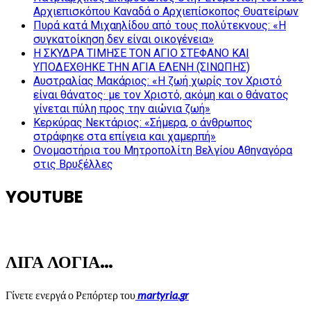
Αρχιεπισκόπου Καναδά ο Αρχιεπίσκοπος Θυατείρων
Πυρά κατά Μιχαηλίδου από τους πολύτεκνους: «Η
συγκατοίκηση δεν είναι οικογένεια»
Η ΣΚΥΔΡΑ ΤΙΜΗΣΕ ΤΟΝ ΑΓΙΟ ΣΤΕΦΑΝΟ ΚΑΙ
ΥΠΟΔΕΧΘΗΚΕ ΤΗΝ ΑΓΙΑ ΕΛΕΝΗ (ΣΙΝΩΠΗΣ)
Αυστραλίας Μακάριος: «Η ζωή χωρίς τον Χριστό
είναι θάνατος· με τον Χριστό, ακόμη και ο θάνατος
γίνεται πύλη προς την αιώνια ζωή»
Κερκύρας Νεκτάριος: «Σήμερα, ο άνθρωπος
στράφηκε στα επίγεια και χαμερπή»
Ονομαστήρια του Μητροπολίτη Βελγίου Αθηναγόρα
στις Βρυξέλλες
YOUTUBE
ΛΙΓΑ ΛΟΓΙΑ…
Γίνετε ενεργά ο Ρεπόρτερ του
martyria.gr