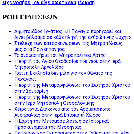
είχε νοσήσει, αν είχε σωστή ενημέρωση
ΡΟΗ ΕΙΔΗΣΕΩΝ
Δημητριάδος Ιγνάτιος: «Η Παναγία παρηγορεί και
δίνει βάλσαμο σε κάθε πληγή της ανθρώπινης ψυχής»
Στελέχη των κατασκηνώσεων της Μητροπόλεώς
μας στα Πριγκηπόνησα
Τα ονομαστήρια του Μητροπολίτου Άρτης
Η εορτή του Αγίου Θεοδοσίου του νέου στην Ιερά
Μητρόπολη Αργολίδος
Γιατί η Εκκλησία δεν μιλά για τον θάνατο της
Παναγίας;
Η εορτή της Μεταμορφώσεως του Σωτήρος Χριστού
στην Σαντορίνη
Η εορτή της Μεταμορφώσεως του Σωτήρος Χριστού
στην Ιερά Μητρόπολη Θεσσαλονίκης
Χειροτονία Διακόνου από τον Αρχιεπίσκοπο
Αυστραλίας στην Ιερά Επισκοπή Χώρας
Η Εορτή της Μεταμορφώσεως σε Ιστορικά
Προσκυνήματα της Μεσσηνίας.
Πατριαρχικός Εκπρόσωπος στην Ενθρόνιση του νέου