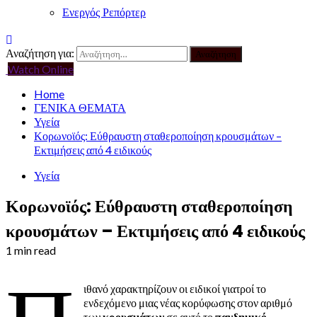
Ενεργός Ρεπόρτερ
Αναζήτηση για:
Watch Online
Home
ΓΕΝΙΚΑ ΘΕΜΑΤΑ
Υγεία
Κορωνοϊός: Εύθραυστη σταθεροποίηση κρουσμάτων –
Εκτιμήσεις από 4 ειδικούς
Υγεία
Κορωνοϊός: Εύθραυστη σταθεροποίηση
κρουσμάτων – Εκτιμήσεις από 4 ειδικούς
1 min read
ιθανό χαρακτηρίζουν οι ειδικοί γιατροί το
ενδεχόμενο μιας νέας κορύφωσης στον αριθμό
των
κρουσμάτων
σε αυτό το
πανδημικό