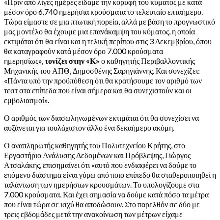
«Πριν από λίγες ημέρες είδαμε την κορυφή του κύματος με κατά
μέσον όρο 6.740 ημερήσια κρούσματα το τελευταίο επταήμερο.
Τώρα είμαστε σε μια πτωτική πορεία, αλλά με βάση το προγνωστικό
μας μοντέλο θα έχουμε μια επανάκαμψη του κύματος, η οποία
εκτιμάται ότι θα είναι και η τελική περίπου στις 3 Δεκεμβρίου, όπου
θα καταγραφούν κατά μέσον όρο 7.000 κρούσματα
ημερησίως»,
τονίζει στην «Κ»
ο καθηγητής Περιβαλλοντικής
Μηχανικής του ΑΠΘ, Δημοσθένης Σαρηγιάννης. Και συνεχίζει:
«Πάντα υπό την προϋπόθεση ότι θα κρατήσουμε τον αριθμό των
τεστ στα επίπεδα που είναι σήμερα και θα συνεχιστούν και οι
εμβολιασμοί».
Ο αριθμός των διασωληνωμένων εκτιμάται ότι θα συνεχίσει να
αυξάνεται για τουλάχιστον άλλο ένα δεκαήμερο ακόμη.
Ο αναπληρωτής καθηγητής του Πολυτεχνείου Κρήτης, στο
Εργαστήριο Ανάλυσης Δεδομένων και Πρόβλεψης, Γιώργος
Ατσαλάκης, επισημαίνει ότι «αυτό που ενδιαφέρει να δούμε το
επόμενο διάστημα είναι γύρω από ποιο επίπεδο θα σταθεροποιηθεί η
ταλάντωση των ημερήσιων κρουσμάτων. Το υπολογίζουμε στα
7.000 κρούσματα. Και έχει σημασία να δούμε κατά πόσο τα μέτρα
που είναι τώρα σε ισχύ θα αποδώσουν. Στο παρελθόν σε δύο με
τρεις εβδομάδες μετά την ανακοίνωση των μέτρων είχαμε