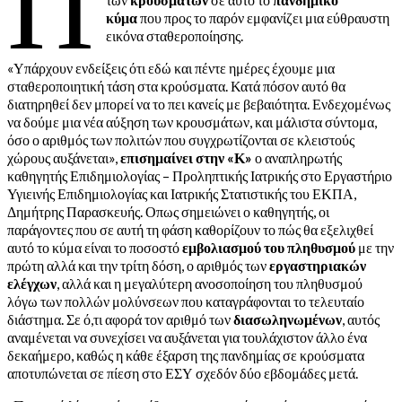
Π
κύμα
που προς το παρόν εμφανίζει μια εύθραυστη
εικόνα σταθεροποίησης.
«Υπάρχουν ενδείξεις ότι εδώ και πέντε ημέρες έχουμε μια
σταθεροποιητική τάση στα κρούσματα. Κατά πόσον αυτό θα
διατηρηθεί δεν μπορεί να το πει κανείς με βεβαιότητα. Ενδεχομένως
να δούμε μια νέα αύξηση των κρουσμάτων, και μάλιστα σύντομα,
όσο ο αριθμός των πολιτών που συγχρωτίζονται σε κλειστούς
χώρους αυξάνεται»,
επισημαίνει στην «Κ»
ο αναπληρωτής
καθηγητής Επιδημιολογίας – Προληπτικής Ιατρικής στο Εργαστήριο
Υγιεινής Επιδημιολογίας και Ιατρικής Στατιστικής του ΕΚΠΑ,
Δημήτρης Παρασκευής. Οπως σημειώνει ο καθηγητής, οι
παράγοντες που σε αυτή τη φάση καθορίζουν το πώς θα εξελιχθεί
αυτό το κύμα είναι το ποσοστό
εμβολιασμού του πληθυσμού
με την
πρώτη αλλά και την τρίτη δόση, ο αριθμός των
εργαστηριακών
ελέγχων
, αλλά και η μεγαλύτερη ανοσοποίηση του πληθυσμού
λόγω των πολλών μολύνσεων που καταγράφονται το τελευταίο
διάστημα. Σε ό,τι αφορά τον αριθμό των
διασωληνωμένων
, αυτός
αναμένεται να συνεχίσει να αυξάνεται για τουλάχιστον άλλο ένα
δεκαήμερο, καθώς η κάθε έξαρση της πανδημίας σε κρούσματα
αποτυπώνεται σε πίεση στο ΕΣΥ σχεδόν δύο εβδομάδες μετά.