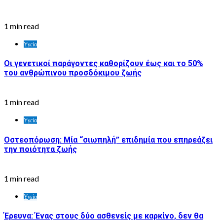
1 min read
Υγεία
Οι γενετικοί παράγοντες καθορίζουν έως και το 50%
του ανθρώπινου προσδόκιμου ζωής
1 min read
Υγεία
Οστεοπόρωση: Μία “σιωπηλή” επιδημία που επηρεάζει
την ποιότητα ζωής
1 min read
Υγεία
Έρευνα: Ένας στους δύο ασθενείς με καρκίνο, δεν θα