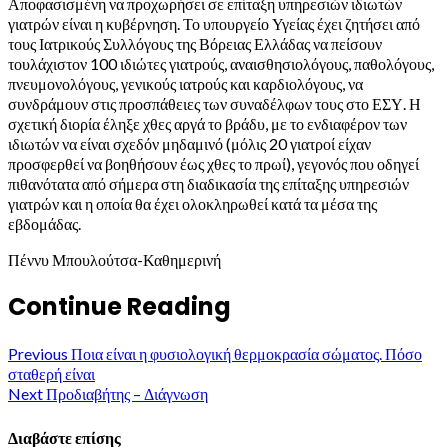
Αποφασισμένη να προχωρήσει σε επίταξη υπηρεσιών ιδιωτών
γιατρών είναι η κυβέρνηση. Το υπουργείο Υγείας έχει ζητήσει από
τους Ιατρικούς Συλλόγους της Βόρειας Ελλάδας να πείσουν
τουλάχιστον 100 ιδιώτες γιατρούς, αναισθησιολόγους, παθολόγους,
πνευμονολόγους, γενικούς ιατρούς και καρδιολόγους, να
συνδράμουν στις προσπάθειες των συναδέλφων τους στο ΕΣΥ. Η
σχετική διορία έληξε χθες αργά το βράδυ, με το ενδιαφέρον των
ιδιωτών να είναι σχεδόν μηδαμινό (μόλις 20 γιατροί είχαν
προσφερθεί να βοηθήσουν έως χθες το πρωί), γεγονός που οδηγεί
πιθανότατα από σήμερα στη διαδικασία της επίταξης υπηρεσιών
γιατρών και η οποία θα έχει ολοκληρωθεί κατά τα μέσα της
εβδομάδας.
Πέννυ Μπουλούτσα-Καθημερινή
Continue Reading
Previous
Ποια είναι η φυσιολογική θερμοκρασία σώματος. Πόσο
σταθερή είναι
Next
Προδιαβήτης – Διάγνωση
Διαβάστε επίσης