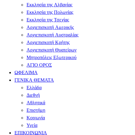
Εκκλησία της Αλβανίας
Εκκλησία της Πολωνίας
Εκκλησία της Τσεχίας
Αρχιεπισκοπή Αμερικής
Αρχιεπισκοπή Αυστραλίας
Αρχιεπισκοπή Κρήτης
Αρχιεπισκοπή Θυατείρων
Μητροπόλεις Εξωτερικού
ΑΓΙΟ ΟΡΟΣ
ΩΦΕΛΙΜΑ
ΓΕΝΙΚΑ ΘΕΜΑΤΑ
Ελλάδα
Διεθνή
Αθλητικά
Επιστήμη
Κοινωνία
Υγεία
ΕΠΙΚΟΙΝΩΝΙΑ