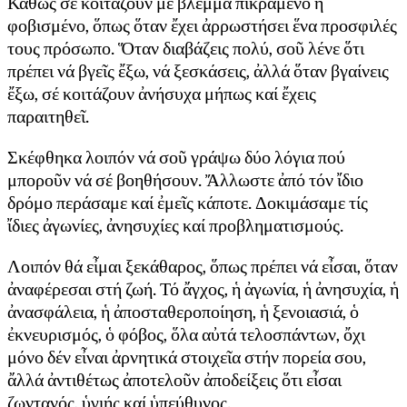
Καθώς σέ κοιτάζουν μέ βλέμμα πικραμένο ἤ
φοβισμένο, ὅπως ὅταν ἔχει ἀρρωστήσει ἕνα προσφιλές
τους πρόσωπο. Ὅταν διαβάζεις πολύ, σοῦ λένε ὅτι
πρέπει νά βγεῖς ἔξω, νά ξεσκάσεις, ἀλλά ὅταν βγαίνεις
ἔξω, σέ κοιτάζουν ἀνήσυχα μήπως καί ἔχεις
παραιτηθεῖ.
Σκέφθηκα λοιπόν νά σοῦ γράψω δύο λόγια πού
μποροῦν νά σέ βοηθήσουν. Ἄλλωστε ἀπό τόν ἴδιο
δρόμο περάσαμε καί ἐμεῖς κάποτε. Δοκιμάσαμε τίς
ἴδιες ἀγωνίες, ἀνησυχίες καί προβληματισμούς.
Λοιπόν θά εἶμαι ξεκάθαρος, ὅπως πρέπει νά εἶσαι, ὅταν
ἀναφέρεσαι στή ζωή. Τό ἄγχος, ἡ ἀγωνία, ἡ ἀνησυχία, ἡ
ἀνασφάλεια, ἡ ἀποσταθεροποίηση, ἡ ξενοιασιά, ὁ
ἐκνευρισμός, ὁ φόβος, ὅλα αὐτά τελοσπάντων, ὄχι
μόνο δέν εἶναι ἀρνητικά στοιχεῖα στήν πορεία σου,
ἄλλά ἀντιθέτως ἀποτελοῦν ἀποδείξεις ὅτι εἶσαι
ζωντανός, ὑγιής καί ὑπεύθυνος.