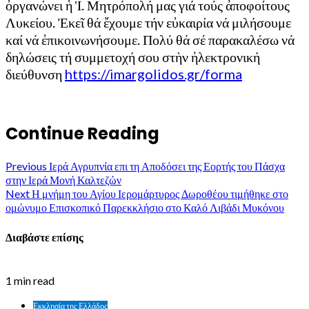
ὀργανώνει ἡ Ἱ. Μητρόπολή μας γιά τούς ἀποφοίτους
Λυκείου. Ἐκεῖ θά ἔχουμε τήν εὐκαιρία νά μιλήσουμε
καί νά ἐπικοινωνήσουμε. Πολύ θά σέ παρακαλέσω νά
δηλώσεις τή συμμετοχή σου στὴν ἠλεκτρονική
διεύθυνση
https://imargolidos.gr/forma
Continue Reading
Previous
Ιερά Αγρυπνία επι τη Αποδόσει της Εορτής του Πάσχα
στην Ιερά Μονή Καλτεζών
Next
Η μνήμη του Αγίου Ιερομάρτυρος Δωροθέου τιμήθηκε στο
ομώνυμο Επισκοπικό Παρεκκλήσιο στο Καλό Λιβάδι Μυκόνου
Διαβάστε επίσης
1 min read
Εκκλησία της Ελλάδος