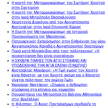
Η εορτή της Μεταμορφώσεως του Σωτήρος Χριστού
στην Σαντορίνη
Η εορτή της Μεταμορφώσεως του Σωτήρος Χριστού
στην Ιερά Μητρόπολη Θεσσαλονίκης
Χειροτονία Διακόνου από τον Αρχιεπίσκοπο
Αυστραλίας στην Ιερά Επισκοπή Χώρας
Η Εορτή της Μεταμορφώσεως σε Ιστορικά
Προσκυνήματα της Μεσσηνίας.
Πατριαρχικός Εκπρόσωπος στην Ενθρόνιση του νέου
Αρχιεπισκόπου Καναδά ο Αρχιεπίσκοπος Θυατείρων
Πυρά κατά Μιχαηλίδου από τους πολύτεκνους: «Η
συγκατοίκηση δεν είναι οικογένεια»
Η ΣΚΥΔΡΑ ΤΙΜΗΣΕ ΤΟΝ ΑΓΙΟ ΣΤΕΦΑΝΟ ΚΑΙ
ΥΠΟΔΕΧΘΗΚΕ ΤΗΝ ΑΓΙΑ ΕΛΕΝΗ (ΣΙΝΩΠΗΣ)
Αυστραλίας Μακάριος: «Η ζωή χωρίς τον Χριστό
είναι θάνατος· με τον Χριστό, ακόμη και ο θάνατος
γίνεται πύλη προς την αιώνια ζωή»
Κερκύρας Νεκτάριος: «Σήμερα, ο άνθρωπος
στράφηκε στα επίγεια και χαμερπή»
Ονομαστήρια του Μητροπολίτη Βελγίου Αθηναγόρα
στις Βρυξέλλες
π. Φίλιππος : Ό Άγιος Παντελεήμων συνδύαζε τη