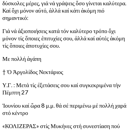
δύσκολες μέρες, γιά νά γράψεις ὅσο γίνεται καλύτερα.
Καί ὄχι μόνον αὐτό, ἀλλά καί κάτι ἀκόμη πιό
σημαντικό:
Γιά νά ἀξιοποιήσεις κατά τόν καλύτερο τρόπο ὄχι
μόνον τίς ὅποιες ἐπιτυχίες σου, ἀλλά καί αὐτές ἀκόμη
τίς ὅποιες ἀποτυχίες σου.
Με πολλή ἀγάπη
† Ὁ Ἀργολίδος Νεκτάριος
Υ.Γ. : Μετά τίς ἐξετάσεις σου καί συγκεκριμένα τὴν
Πέμπτη 27
Ἰουνίου καί ὥρα 8 μ.μ. θά σέ περιμένω μέ πολλή χαρά
στό κέντρο
«ΚΟΛΙΖΕΡΑΣ» στίς Μυκήνες στή συνεστίαση πού