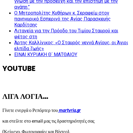
γνώση με την προσευχή και την επιστήμη με την
αγάπη.”
Ο Μητροπολίτης Κυθήρων κ. Σεραφείμ στον
πανηγυρικό Εσπερινό της Αγίας Παρασκευής
Καρδίτσης
Λιτανεία για την Πρόοδο του Τιμίου Σταυρού και
φέτος στη
Άρτης Καλλίνικος: «Ο Σταυρός γεννά Αγίους, οι Άγιοι
ελπίδα ζωής»
ΕΙΝΑΙ ΚΥΡΙΑΚΗ Θ΄ ΜΑΤΘΑΙΟΥ
YOUTUBE
ΛΙΓΑ ΛΟΓΙΑ…
Γίνετε ενεργά ο Ρεπόρτερ του
martyria.gr
και στείλτε στο email μας τις δραστηριότητές σας
(Κείμενο, Φωτογραφίες και Βίντεο).