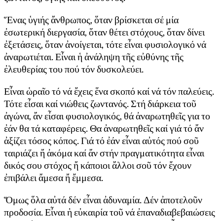
Ἕνας ὑγιής ἄνθρωπος, ὅταν βρίσκεται σέ μία
ἐσωτερική διεργασία, ὅταν θέτει στόχους, ὅταν δίνει
ἐξετάσεις, ὅταν ἀνοίγεται, τότε εἶναι φυσιολογικό νά
ἀναρωτιέται. Εἶναι ἡ ἀνάληψη τῆς εὐθύνης τῆς
ἐλευθερίας του πού τόν δυσκολεύει.
Εἶναι ὡραῖο τό νά ἔχεις ἕνα σκοπό καί νά τόν παλεύεις.
Τότε εἶσαι καί νιώθεις ζωντανός. Στή διάρκεια τοῦ
ἀγώνα, ἄν εἶσαι φυσιολογικός, θά ἀναρωτηθεῖς για το
ἐάν θα τά καταφέρεις. Θα ἀναρωτηθεῖς καί γιά τό ἄν
ἀξίζει τόσος κόπος. Γιά τό ἐάν εἶναι αὐτός πού σοῦ
ταιριάζει ἤ ἀκόμα καί ἄν στήν πραγματικότητα εἶναι
δικός σου στόχος ἤ κάποιοι ἄλλοι σοῦ τόν ἔχουν
ἐπιβάλει ἄμεσα ἤ ἔμμεσα.
Ὅμως ὅλα αὐτά δέν εἶναι ἀδυναμία. Δέν ἀποτελοῦν
προδοσία. Εἶναι ἡ εὐκαιρία τοῦ νά ἐπαναδιαβεβαιώσεις