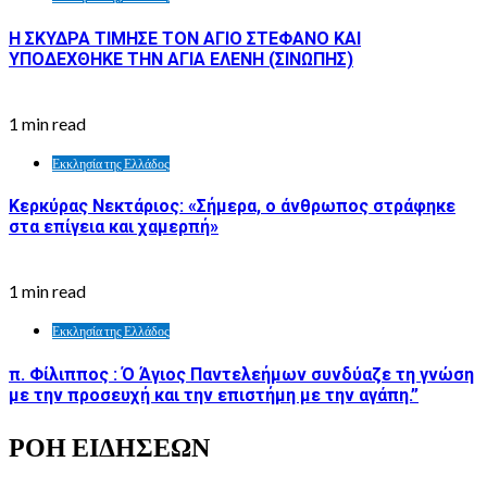
Η ΣΚΥΔΡΑ ΤΙΜΗΣΕ ΤΟΝ ΑΓΙΟ ΣΤΕΦΑΝΟ ΚΑΙ
ΥΠΟΔΕΧΘΗΚΕ ΤΗΝ ΑΓΙΑ ΕΛΕΝΗ (ΣΙΝΩΠΗΣ)
1 min read
Εκκλησία της Ελλάδος
Κερκύρας Νεκτάριος: «Σήμερα, ο άνθρωπος στράφηκε
στα επίγεια και χαμερπή»
1 min read
Εκκλησία της Ελλάδος
π. Φίλιππος : Ό Άγιος Παντελεήμων συνδύαζε τη γνώση
με την προσευχή και την επιστήμη με την αγάπη.”
ΡΟΗ ΕΙΔΗΣΕΩΝ