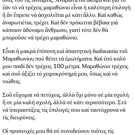
ἐάν τό νά τρέχεις μαραθώνιο εἶναι ἡ καλύτερη ἐπιλογή
ἤ ἄν ἔπρεπε νά ἀσχολεῖται μέ κάτι ἄλλο. Καί καθώς
ἀναρωτιέται, τρέχει. Καί δέν πρόκειται βέβαια γιά
κάποιον ἀδύναμο ἄνθρωπο, γιατί τότε δέν θά
μποροῦσε νά τρέχει μαραθώνιο.
Εἶναι ἡ μακρά ἐπίπονη καί ἀπαιτητική διαδικασία τοῦ
Μαραθωνίου πού θέτει τά ἐρωτήματα. Καί ἐσύ καλό
μου παιδί δέν τρέχεις 100 μέτρα. Μαραθώνιο τρέχεις
καί σοῦ ἀξίζει τό χειροκρότημά μου, ὅπως καί νά
νιώθεις.
Σοῦ εὔχομαι νά πετύχεις, ἀλλά ὄχι μόνο σέ μία σχολή
ἤ σε μία καλή σχολή, ἀλλά σέ κάτι περισσότερο. Στό
νά ὑπερασπίζεις τίς ἐπιλογές σου καί ταυτόχρονα νά
τίς διευρύνεις.
Οἱ προσευχές μου θά σέ συνοδεύουν τοῦτες τίς