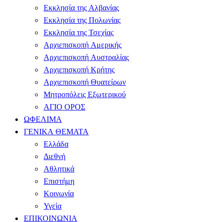
Εκκλησία της Αλβανίας
Εκκλησία της Πολωνίας
Εκκλησία της Τσεχίας
Αρχιεπισκοπή Αμερικής
Αρχιεπισκοπή Αυστραλίας
Αρχιεπισκοπή Κρήτης
Αρχιεπισκοπή Θυατείρων
Μητροπόλεις Εξωτερικού
ΑΓΙΟ ΟΡΟΣ
ΩΦΕΛΙΜΑ
ΓΕΝΙΚΑ ΘΕΜΑΤΑ
Ελλάδα
Διεθνή
Αθλητικά
Επιστήμη
Κοινωνία
Υγεία
ΕΠΙΚΟΙΝΩΝΙΑ