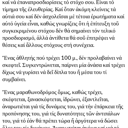
καί νά ἐπαναπροσδιορίσεις τό στόχο σου. Εἶναι τό
τίμημα τῆς ἐλευθερίας. Καί ὄταν ἀκόμη κλείνεις τά
αὐτιά σου καί δέν ἀσχολεῖσαι μέ τέτοια ἐρωτήματα καί
αὐτό ὑγεία εἶναι, καθώς γνωρίζεις ὅτι ἡ ἐπίτευξη τοῦ
συγκεκριμένου στόχου δέν θά σημαίνει τόν τελικό
προσδιορισμό, ἀλλά ἀντίθετα θά σοῦ ἐπιτρέψει νά
θέσεις καί ἄλλους στόχους στή συνέχεια.
Ἕνας ἀθλητής πού τρέχει 100 μ., δέν προλαβαίνει νά
σκεφτεῖ. Συγκεντρώνεται, παίρνει μία ἀνάσα καί τρέχει
δίχως νά γυρίσει νά δεῖ δίπλα του ἤ μέσα του τί
συμβαίνει.
Ἕνας μαραθωνοδρόμος ὅμως, καθώς τρέχει,
σκέφτεται, ξανασκέφτεται, ἱδρώνει, ἐξαντλεῖται,
ἀναρωτιέται γιά τίς δυνάμεις του, γιά τήν ἐπάρκεια τῆς
προπόνησης του, γιά τίς δυνατότητες τῶν ἀντιπάλων
του, γιά τό ἐάν θά πρέπει τώρα ἤ ἀργότερα νά δώσει
ὅλες του τίς δυνάμεις. Ἀναρωτιέται ἀκόμα καί γιά τό