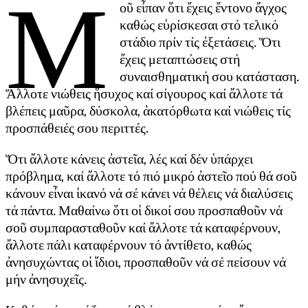
Μ
οῦ εἶπαν ὅτι ἔχεις ἔντονο ἄγχος
καθώς εὑρίσκεσαι στό τελικό
στάδιο πρίν τίς ἐξετάσεις. Ὅτι
ἔχεις μεταπτώσεις στή
συναισθηματική σου κατάσταση.
Ἄλλοτε νιώθεις ἥσυχος καί σίγουρος καί ἄλλοτε τά
βλέπεις μαῦρα, δύσκολα, ἀκατόρθωτα καί νιώθεις τίς
προσπάθειές σου περιττές.
Ὅτι ἄλλοτε κάνεις ἀστεῖα, λές καί δέν ὑπάρχει
πρόβλημα, καί ἄλλοτε τό πιό μικρό ἀστεῖο πού θά σοῦ
κάνουν εἶναι ἱκανό νά σέ κάνει νά θέλεις νά διαλύσεις
τά πάντα. Μαθαίνω ὅτι οἱ δικοί σου προσπαθοῦν νά
σοῦ συμπαρασταθοῦν καί ἄλλοτε τά καταφέρνουν,
ἄλλοτε πάλι καταφέρνουν τό ἀντίθετο, καθώς
ἀνησυχώντας οἱ ἴδιοι, προσπαθοῦν νά σέ πείσουν νά
μήν ἀνησυχεῖς.