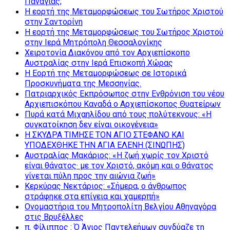
Παναγίας;
Η εορτή της Μεταμορφώσεως του Σωτήρος Χριστού
στην Σαντορίνη
Η εορτή της Μεταμορφώσεως του Σωτήρος Χριστού
στην Ιερά Μητρόπολη Θεσσαλονίκης
Χειροτονία Διακόνου από τον Αρχιεπίσκοπο
Αυστραλίας στην Ιερά Επισκοπή Χώρας
Η Εορτή της Μεταμορφώσεως σε Ιστορικά
Προσκυνήματα της Μεσσηνίας.
Πατριαρχικός Εκπρόσωπος στην Ενθρόνιση του νέου
Αρχιεπισκόπου Καναδά ο Αρχιεπίσκοπος Θυατείρων
Πυρά κατά Μιχαηλίδου από τους πολύτεκνους: «Η
συγκατοίκηση δεν είναι οικογένεια»
Η ΣΚΥΔΡΑ ΤΙΜΗΣΕ ΤΟΝ ΑΓΙΟ ΣΤΕΦΑΝΟ ΚΑΙ
ΥΠΟΔΕΧΘΗΚΕ ΤΗΝ ΑΓΙΑ ΕΛΕΝΗ (ΣΙΝΩΠΗΣ)
Αυστραλίας Μακάριος: «Η ζωή χωρίς τον Χριστό
είναι θάνατος· με τον Χριστό, ακόμη και ο θάνατος
γίνεται πύλη προς την αιώνια ζωή»
Κερκύρας Νεκτάριος: «Σήμερα, ο άνθρωπος
στράφηκε στα επίγεια και χαμερπή»
Ονομαστήρια του Μητροπολίτη Βελγίου Αθηναγόρα
στις Βρυξέλλες
π. Φίλιππος : Ό Άγιος Παντελεήμων συνδύαζε τη