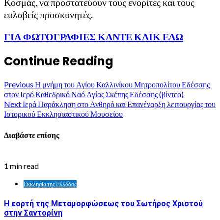
Κοσμάς, να προστατεύουν τους ενορίτες και τους
ευλαβείς προσκυνητές.
ΓΙΑ ΦΩΤΟΓΡΑΦΙΕΣ ΚΑΝΤΕ ΚΛΙΚ ΕΔΩ
Continue Reading
Previous
Η μνήμη του Αγίου Καλλινίκου Μητροπολίτου Εδέσσης
στον Ιερό Καθεδρικό Ναό Αγίας Σκέπης Εδέσσης (βίντεο)
Next
Ιερά Παράκληση στο Ανθηρό και Επανέναρξη λειτουργίας του
Ιστορικού Εκκλησιαστικού Μουσείου
Διαβάστε επίσης
1 min read
Εκκλησία της Ελλάδος
Η εορτή της Μεταμορφώσεως του Σωτήρος Χριστού
στην Σαντορίνη