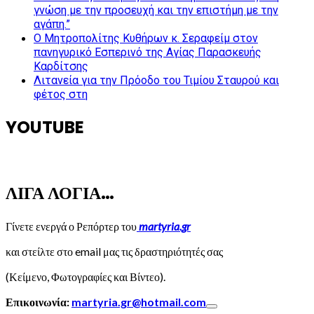
γνώση με την προσευχή και την επιστήμη με την
αγάπη.”
Ο Μητροπολίτης Κυθήρων κ. Σεραφείμ στον
πανηγυρικό Εσπερινό της Αγίας Παρασκευής
Καρδίτσης
Λιτανεία για την Πρόοδο του Τιμίου Σταυρού και
φέτος στη
YOUTUBE
ΛΙΓΑ ΛΟΓΙΑ…
Γίνετε ενεργά ο Ρεπόρτερ του
martyria.gr
και στείλτε στο email μας τις δραστηριότητές σας
(Κείμενο, Φωτογραφίες και Βίντεο).
Επικοινωνία:
martyria.gr@hotmail.com