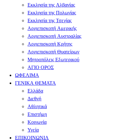
Εκκλησία της Αλβανίας
Εκκλησία της Πολωνίας
Εκκλησία της Τσεχίας
Αρχιεπισκοπή Αμερικής
Αρχιεπισκοπή Αυστραλίας
Αρχιεπισκοπή Κρήτης
Αρχιεπισκοπή Θυατείρων
Μητροπόλεις Εξωτερικού
ΑΓΙΟ ΟΡΟΣ
ΩΦΕΛΙΜΑ
ΓΕΝΙΚΑ ΘΕΜΑΤΑ
Ελλάδα
Διεθνή
Αθλητικά
Επιστήμη
Κοινωνία
Υγεία
ΕΠΙΚΟΙΝΩΝΙΑ