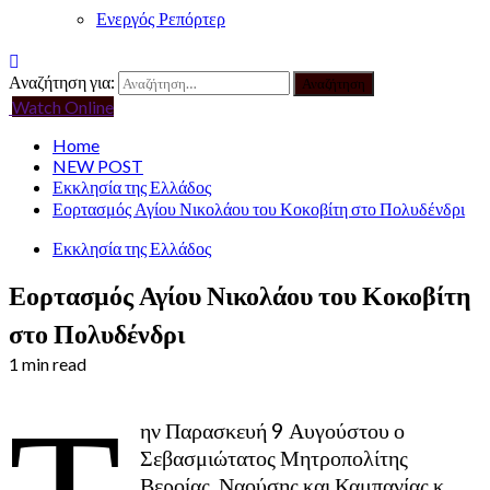
Ενεργός Ρεπόρτερ
Αναζήτηση για:
Watch Online
Home
NEW POST
Εκκλησία της Ελλάδος
Εορτασμός Αγίου Νικολάου του Κοκοβίτη στο Πολυδένδρι
Εκκλησία της Ελλάδος
Εορτασμός Αγίου Νικολάου του Κοκοβίτη
στο Πολυδένδρι
1 min read
Τ
ην Παρασκευή 9 Αυγούστου ο
Σεβασμιώτατος Μητροπολίτης
Βεροίας, Ναούσης και Καμπανίας κ.