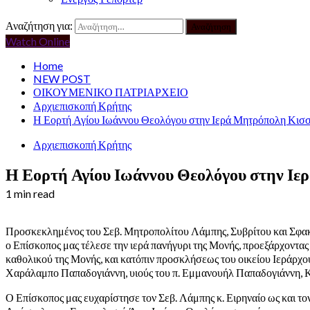
Αναζήτηση για:
Watch Online
Home
NEW POST
ΟΙΚΟΥΜΕΝΙΚΟ ΠΑΤΡΙΑΡΧΕΙΟ
Αρχιεπισκοπή Κρήτης
Η Εορτή Αγίου Ιωάννου Θεολόγου στην Ιερά Μητρόπολη Κισ
Αρχιεπισκοπή Κρήτης
Η Εορτή Αγίου Ιωάννου Θεολόγου στην Ι
1 min read
Προσκεκλημένος του Σεβ. Μητροπολίτου Λάμπης, Συβρίτου και Σφακί
ο Επίσκοπος μας τέλεσε την ιερά πανήγυρι της Μονής, προεξάρχοντας
καθολικού της Μονής, και κατόπιν προσκλήσεως του οικείου Ιεράρχο
Χαράλαμπο Παπαδογιάννη, υιούς του π. Εμμανουήλ Παπαδογιάννη, Κ
Ο Επίσκοπος μας ευχαρίστησε τον Σεβ. Λάμπης κ. Ειρηναίο ως και τ