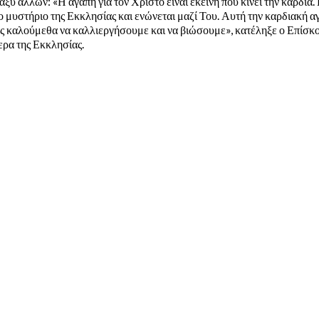
 άλλων: «Η αγάπη για τον Χριστό είναι εκείνη που κινεί την καρδιά.
ο μυστήριο της Εκκλησίας και ενώνεται μαζί Του. Αυτή την καρδιακή α
ος καλούμεθα να καλλιεργήσουμε και να βιώσουμε», κατέληξε ο Επίσκο
ερα της Εκκλησίας.