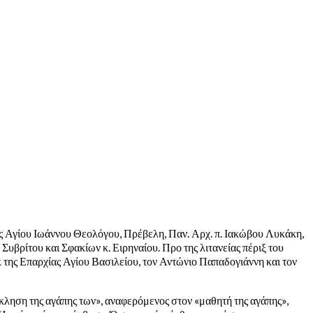
ς Αγίου Ιωάννου Θεολόγου, Πρέβελη, Παν. Αρχ. π. Ιακώβου Λυκάκη,
υβρίτου και Σφακίων κ. Ειρηναίου. Προ της λιτανείας πέριξ του
 της Επαρχίας Αγίου Βασιλείου, τον Αντώνιο Παπαδογιάννη και τον
κληση της αγάπης των», αναφερόμενος στον «μαθητή της αγάπης»,