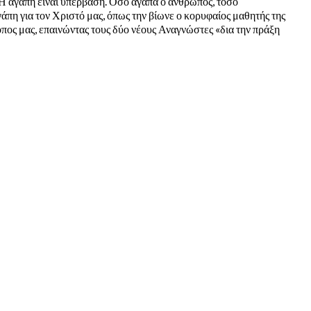
 Η αγάπη είναι υπέρβαση. Όσο αγαπά ο άνθρωπος, τόσο
γάπη για τον Χριστό μας, όπως την βίωνε ο κορυφαίος μαθητής της
πος μας, επαινώντας τους δύο νέους Αναγνώστες «δια την πράξη