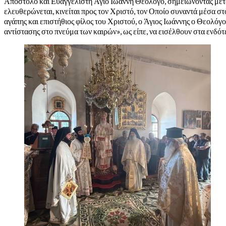
Απόστολο και Ευαγγελιστή Άγιο Ιωάννη Θεολόγο, σημειώνοντας μεταξύ
ελευθερώνεται, κινείται προς τον Χριστό, τον Οποίο συναντά μέσα στ
αγάπης και επιστήθιος φίλος του Χριστού, ο Άγιος Ιωάννης ο Θεολόγ
αντίστασης στο πνεύμα των καιρών», ως είπε, να εισέλθουν στα ενδότ