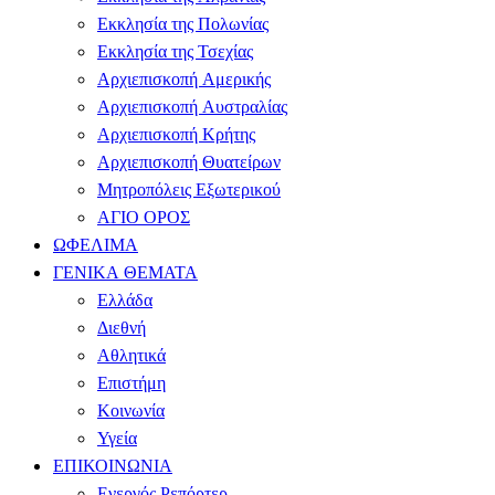
Εκκλησία της Πολωνίας
Εκκλησία της Τσεχίας
Αρχιεπισκοπή Αμερικής
Αρχιεπισκοπή Αυστραλίας
Αρχιεπισκοπή Κρήτης
Αρχιεπισκοπή Θυατείρων
Μητροπόλεις Εξωτερικού
ΑΓΙΟ ΟΡΟΣ
ΩΦΕΛΙΜΑ
ΓΕΝΙΚΑ ΘΕΜΑΤΑ
Ελλάδα
Διεθνή
Αθλητικά
Επιστήμη
Κοινωνία
Υγεία
ΕΠΙΚΟΙΝΩΝΙΑ
Ενεργός Ρεπόρτερ