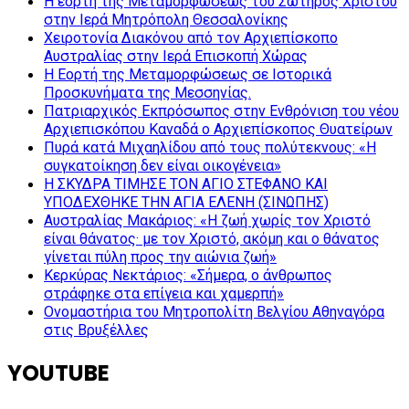
Η εορτή της Μεταμορφώσεως του Σωτήρος Χριστού
στην Ιερά Μητρόπολη Θεσσαλονίκης
Χειροτονία Διακόνου από τον Αρχιεπίσκοπο
Αυστραλίας στην Ιερά Επισκοπή Χώρας
Η Εορτή της Μεταμορφώσεως σε Ιστορικά
Προσκυνήματα της Μεσσηνίας.
Πατριαρχικός Εκπρόσωπος στην Ενθρόνιση του νέου
Αρχιεπισκόπου Καναδά ο Αρχιεπίσκοπος Θυατείρων
Πυρά κατά Μιχαηλίδου από τους πολύτεκνους: «Η
συγκατοίκηση δεν είναι οικογένεια»
Η ΣΚΥΔΡΑ ΤΙΜΗΣΕ ΤΟΝ ΑΓΙΟ ΣΤΕΦΑΝΟ ΚΑΙ
ΥΠΟΔΕΧΘΗΚΕ ΤΗΝ ΑΓΙΑ ΕΛΕΝΗ (ΣΙΝΩΠΗΣ)
Αυστραλίας Μακάριος: «Η ζωή χωρίς τον Χριστό
είναι θάνατος· με τον Χριστό, ακόμη και ο θάνατος
γίνεται πύλη προς την αιώνια ζωή»
Κερκύρας Νεκτάριος: «Σήμερα, ο άνθρωπος
στράφηκε στα επίγεια και χαμερπή»
Ονομαστήρια του Μητροπολίτη Βελγίου Αθηναγόρα
στις Βρυξέλλες
YOUTUBE