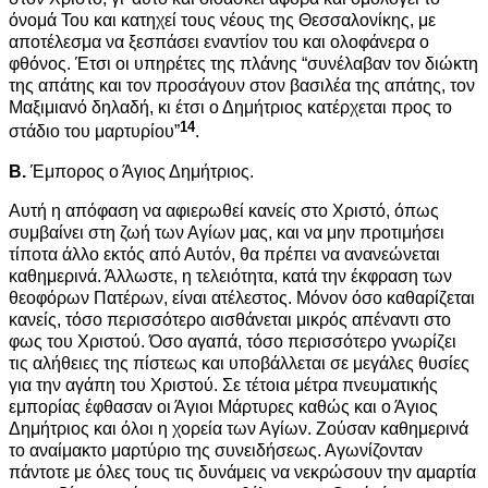
όνομά Του και κατηχεί τους νέους της Θεσσαλονίκης, με
αποτέλεσμα να ξεσπάσει εναντίον του και ολοφάνερα ο
φθόνος. Έτσι οι υπηρέτες της πλάνης “συνέλαβαν τον διώκτη
της απάτης και τον προσάγουν στον βασιλέα της απάτης, τον
Μαξιμιανό δηλαδή, κι έτσι ο Δημήτριος κατέρχεται προς το
14
στάδιο του μαρτυρίου”
.
Β.
Έμπορος ο Άγιος Δημήτριος.
Αυτή η απόφαση να αφιερωθεί κανείς στο Χριστό, όπως
συμβαίνει στη ζωή των Αγίων μας, και να μην προτιμήσει
τίποτα άλλο εκτός από Αυτόν, θα πρέπει να ανανεώνεται
καθημερινά. Άλλωστε, η τελειότητα, κατά την έκφραση των
θεοφόρων Πατέρων, είναι ατέλεστος. Μόνον όσο καθαρίζεται
κανείς, τόσο περισσότερο αισθάνεται μικρός απέναντι στο
φως του Χριστού. Όσο αγαπά, τόσο περισσότερο γνωρίζει
τις αλήθειες της πίστεως και υποβάλλεται σε μεγάλες θυσίες
για την αγάπη του Χριστού. Σε τέτοια μέτρα πνευματικής
εμπορίας έφθασαν οι Άγιοι Μάρτυρες καθώς και ο Άγιος
Δημήτριος και όλοι η χορεία των Αγίων. Ζούσαν καθημερινά
το αναίμακτο μαρτύριο της συνειδήσεως. Αγωνίζονταν
πάντοτε με όλες τους τις δυνάμεις να νεκρώσουν την αμαρτία