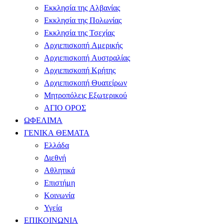
Εκκλησία της Αλβανίας
Εκκλησία της Πολωνίας
Εκκλησία της Τσεχίας
Αρχιεπισκοπή Αμερικής
Αρχιεπισκοπή Αυστραλίας
Αρχιεπισκοπή Κρήτης
Αρχιεπισκοπή Θυατείρων
Μητροπόλεις Εξωτερικού
ΑΓΙΟ ΟΡΟΣ
ΩΦΕΛΙΜΑ
ΓΕΝΙΚΑ ΘΕΜΑΤΑ
Ελλάδα
Διεθνή
Αθλητικά
Επιστήμη
Κοινωνία
Υγεία
ΕΠΙΚΟΙΝΩΝΙΑ