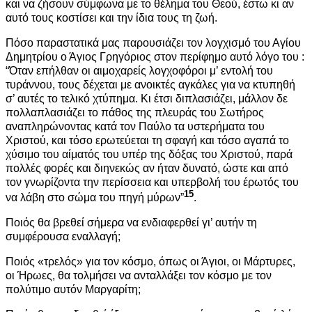
και να ζήσουν σύμφωνα με το θέλημα του Θεού, έστω κι αν
αυτό τους κοστίσει και την ίδια τους τη ζωή.
Πόσο παραστατικά μας παρουσιάζει τον λογχισμό του Αγίου
Δημητρίου ο Άγιος Γρηγόριος στον περίφημο αυτό λόγο του :
“Όταν επήλθαν οι αιμοχαρείς λογχοφόροι μ’ εντολή του
τυράννου, τους δέχεται με ανοικτές αγκάλες για να κτυπηθή
σ’ αυτές το τελικό χτύπημα. Κι έτσι διπλασιάζει, μάλλον δε
πολλαπλασιάζει το πάθος της πλευράς του Σωτήρος
αναπληρώνοντας κατά τον Παύλο τα υστερήματα του
Χριστού, και τόσο ερωτεύεται τη σφαγή και τόσο αγαπά το
χύσιμο του αίματός του υπέρ της δόξας του Χριστού, παρά
πολλές φορές και διηνεκώς αν ήταν δυνατό, ώστε και από
τον γνωρίζοντα την περίσσεια και υπερβολή του έρωτός του
15
να λάβη στο σώμα του πηγή μύρων”
.
Ποιός θα βρεθεί σήμερα να ενδιαφερθεί γι’ αυτήν τη
συμφέρουσα εναλλαγή;
Ποιός «τρελός» για τον κόσμο, όπως οι Άγιοι, οι Μάρτυρες,
οι Ήρωες, θα τολμήσει να ανταλλάξει τον κόσμο με τον
πολύτιμο αυτόν Μαργαρίτη;