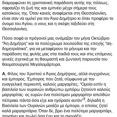
διαμορφώνει τη χριστιανική παράδοση αυτής της πόλεως,
σφραγίζει τη ζωή της και εμπνέει μέχρι σήμερα τους
κατοίκους της. Όταν κανείς αναφέρεται στη Θεσσαλονίκη,
είναι σαν να ομιλεί για τον Άγιο Δημήτριο κι όταν προφέρει το
όνομα του Αγίου, ο νους και η σκέψη ταξιδεύει στη
Θεσσαλονίκη.
Πόσο σοφά οι πρόγονοί μας ονόμαζαν τον μήνα Οκτώβριο
“Άη-Δημήτρη” και τα πολύχρωμα λουλούδια της εποχής “αη-
δημητριάτικα”, για να μεταφέρουν το μήνυμα και την
παράδοση της φυλής μας στα παιδιά τους και στις επόμενες
γενεές σχετικά με τη θαυμαστή και ζωντανή παρουσία του
θαυματουργού Μεγαλομάρτυρα.
Α.
Φίλος του Χριστού ο Άγιος Δημήτριος, αλλά συγχρόνως
και έμπορος. Έμπορος που ζητά, σύμφωνα με την
ευαγγελική περικοπή, καλούς μαργαρίτες. “Ομοία εστίν η
βασιλεία των ουρανών ανθρώπω εμπόρω ζητούντι καλούς
μαργαρίτας· ος ευρών ένα πολύτιμον μαργαρίτην απελθών
7
πέπρακε πάντα όσα είχε και ηγόρασε αυτόν”
, δηλαδή η
Βασιλεία των Ουρανών μοιάζει με έμπορο, ο οποίος ζητεί
καλά μαργαριτάρια. Όταν δε, βρει ένα πολύτιμο μαργαριτάρι,
πηγαίνει και πωλεί όσα έχει και το αγοράζει.