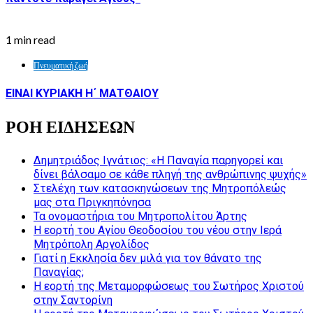
1 min read
Πνευματική ζωή
ΕΙΝΑΙ ΚΥΡΙΑΚΗ Η΄ ΜΑΤΘΑΙΟΥ
ΡΟΗ ΕΙΔΗΣΕΩΝ
Δημητριάδος Ιγνάτιος: «Η Παναγία παρηγορεί και
δίνει βάλσαμο σε κάθε πληγή της ανθρώπινης ψυχής»
Στελέχη των κατασκηνώσεων της Μητροπόλεώς
μας στα Πριγκηπόνησα
Τα ονομαστήρια του Μητροπολίτου Άρτης
Η εορτή του Αγίου Θεοδοσίου του νέου στην Ιερά
Μητρόπολη Αργολίδος
Γιατί η Εκκλησία δεν μιλά για τον θάνατο της
Παναγίας;
Η εορτή της Μεταμορφώσεως του Σωτήρος Χριστού
στην Σαντορίνη