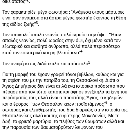
οικειότατος”
.
Τον χαρακτηρίζει μέγα φωστήρα : “Ανάμεσα στους μάρτυρες
είναι σαν ανάμεσα στα άστρα μέγας φωστήρ έχοντας τη θέση
3
της αϊδίας ζωής”
.
Τον αποκαλεί απαλό νεανία, πολύ ωραίο στην όψη : “Ήταν
απαλός νεανίας, πολύ ωραίος στην όψι, όχι μόνο κατά τον
εξωτερικό και αισθητό άνθρωπο, αλλά πολύ περισσότερο
4
κατά τον εσωτερικό και μη βλεπόμενο”
.
5
Τον αναφέρει ως διδάσκαλο και απόστολο
.
Για τη μορφή του έχουν γραφεί τόνοι βιβλίων, καθώς και για
τη σχέση του με την πατρίδα του, τη Θεσσαλονίκη. Διότι ο
Άγιος Δημήτριος δεν είναι απλά ένα ιστορικό πρόσωπο που
πέρασε από τον τόπο κάποτε και άφησε ανεξίτηλα τα ίχνη του
περάσματός του, αλλά είναι ο προστάτης Άγιος, ο κηδεμών
6
και ο έφορος, “των Θεσσαλονικέων προϊστάμενος”
, ο
σωτήρας και ελευθερωτής που δρα διαρκώς στην ιστορία της
Θεσσαλονίκης αλλά και της ευρύτερης Μακεδονίας. Με τη
ζωή, το φρικτό μαρτύριο, το πλήθος των θαυμάτων αλλά και
την παρουσία των θαυματοβρύτων λειψάνων του