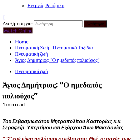
Ενεργός Ρεπόρτερ
Αναζήτηση για:
Watch Online
Home
Πνευματική Ζωή - Πνευματικά Ταξίδια
Πνευματική ζωή
Άγιος Δημήτριος: “Ο ημεδαπός πολιούχος”
Πνευματική ζωή
Άγιος Δημήτριος: “Ο ημεδαπός
πολιούχος”
1 min read
Του Σεβασμιωτάτου Μητροπολίτου Καστορίας κ.κ.
Σεραφείμ, Υπερτίμου και Εξάρχου Άνω Μακεδονίας
“”Σ’ εμέ είναι πολύτιμοι οι φίλοι σου, Θεέ, οι αρχές των