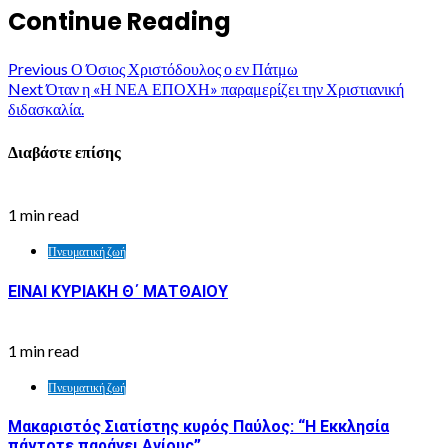
Continue Reading
Previous
Ο Όσιος Χριστόδουλος ο εν Πάτμω
Next
Όταν η «Η ΝΕΑ ΕΠΟΧΗ» παραμερίζει την Χριστιανική
διδασκαλία.
Διαβάστε επίσης
1 min read
Πνευματική ζωή
ΕΙΝΑΙ ΚΥΡΙΑΚΗ Θ΄ ΜΑΤΘΑΙΟΥ
1 min read
Πνευματική ζωή
Μακαριστός Σιατίστης κυρός Παύλος: “Η Εκκλησία
πάντοτε παράγει Αγίους”