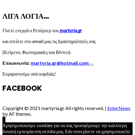
ΛΙΓΑ ΛΟΓΙΑ…
Γίνετε ενεργά ο Ρεπόρτερ του
martyria.gr
και στείλτε στο email μας τις δραστηριότητές σας
(Κείμενο, Φωτογραφίες και Βίντεο).
Επικοινωνία:
martyria.gr@hotmail.com
Ευχαριστούμε από καρδιάς!
FACEBOOK
Copyright © 2021 martyria.gr All rights reserved.
|
EnterNews
by AF themes.
Χρησιμοποιούμε cookies για να σας προσφέρουμε την καλύτερη
δυνατή εμπειρία στη σελίδα μας. Εάν συνεχίσετε να χρησιμοποιείτε