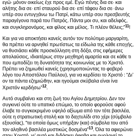
εγώ· μόνον οικείως έχε προς εμέ. Εγώ πένης δια σε· και
αλήτης δια σε· επί σταυρού δια σε· επί τάφου δια σε· άνω
υπέρ σου εντυγχάνω τω Πατρί, κάτω υπέρ σου πρεσβευτής
παραγέγονα παρά του Πατρός. Πάντα μοι συ, και αδελφός,
11
και συγκληρονόμος, και φίλος και μέλος. Τι πλέον θέλεις;”
!
Και για να αποκτήσει κανείς αυτόν τον πολύτιμο μαργαρίτη,
θα πρέπει να αρνηθεί πρωτίστως τα είδωλα της κάθε εποχής,
να θυσιάσει κάθε προσκόλληση στη δόξα, στις εφήμερες
απολαύσεις, ιδιαιτέρως στην μοχθηρή αμαρτία και σε κάθε τι
που εμποδίζει τη δυνατότητα της κοινωνίας με το Χριστό.
Πρέπει να ζημιωθεί κανείς (χρησιμοποιώντας το φοβερό
λόγο του Αποστόλου Παύλου), για να κερδίσει το Χριστό : “Δι’
ον τα πάντα εζημιώθην, και ηγούμαι σκύβαλα είναι ίνα
12
Χριστόν κερδήσω”
.
Αυτό συμβαίνει και στη ζωή του Αγίου Δημητρίου. Δεν τον
συγκινεί ούτε το υπατικό επώμιο, το οποίο φορούσε αφού
έλαβε το συγκεκριμένο υψηλό αξίωμα από τον τότε βασιλέα,
ούτε η στρατιωτική στολή και το δαχτυλίδι στο χέρι (σύμβολο
εξουσίας), “τα οποία όμως υπήρξαν (και) σύμβολα του από
13
τον αληθινό βασιλέα μυστικώς δοσμένα”
. Όλα τα αφιερώνει
στον Χριστό, γι’ αυτό και διδάσκει άφοβα και ομολογεί το