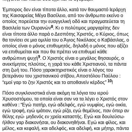
Έμπορος δεν είναι τίποτα άλλο, κατά τον θαυμαστό Ιεράρχη
της Καισαρείας Μέγα Βασίλειο, από τον άνθρωπο εκείνο ο
οποίος πορεύεται την ευαγγελική οδό και πραγματεύεται τη
8
Βασιλεία των Ουρανών
. Κι ο πολύτιμος μαργαρίτης δεν
είναι τίποτα άλλο παρά ο Δεσπότης Χριστός, ο Κύριος, όπως
θα τονίσει σε μια ομιλία του ο Άγιος Νικόλαος ο Καβάσιλας, ο
οποίος είναι ο μόνος επιθυμητός, δηλαδή ο μόνος που αξίζει
να επιθυμείται και που θα πρέπει να επιθυμεί κάθε
9
ανθρώπινη ψυχή
. Ο Χριστός είναι ο μεγάλος θησαυρός, ο
ανεκτίμητος πλούτος, η χαρά του κάθε Χριστιανού, τα πάντα
στη ζωή του. Πόσο χαρακτηριστικός είναι ο λόγος του
βετεράνου του χριστιανικού στίβου, Αποστόλου Παύλου :
10
“εμοί γαρ το ζην Χριστός και το αποθανείν κέρδος”
!
Πόσο συγκλονιστικά είναι ακόμη τα λόγια του ιερού
Χρυσοστόμου, τα οποία είναι σαν να τα λέγει ο Χριστός στον
καθένα : “Εγώ πατήρ, εγώ αδελφός, εγώ νυμφίος, εγώ οικία,
εγώ τροφή, εγώ ιμάτιον, εγώ ρίζα, εγώ θεμέλιος, παν όπερ αν
θέλης εγώ· μηδενός εν χρεία καταστής. Εγώ και δουλεύσω·
ήλθον γαρ διακονήσαι, ου διακονηθήναι. Εγώ και φίλος, και
μέλος, και κεφαλή, και αδελφός, και αδελφή, και μήτηρ, πάντα