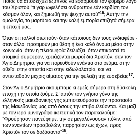
Ποιός θα αποδειχθεί έξυπνος να εφαρμόσει τον φοβερό λόγο
του Χριστού “τι γαρ ωφελήσει άνθρωπον εάν κερδίση τον
16
κόσμον όλον, και ζημιωθή την ψυχήν αυτού”
; Αυτήν την
ομολογία, το μαρτύριο και την καλή εμπορία επιζητά σήμερα
η εποχή μας.
Όταν οι πολλοί σιωπούν· όταν κάποιους δεν τους ενδιαφέρει·
όταν άλλοι προτιμούν μια θέση ή ένα καλό όνομα μέσα στην
κοινωνία· όταν η πλειοψηφία δειλιάζει· όταν επικρατεί το
ατομικό συμφερον, χρειάζονται μωροί δια Χριστόν, σαν τον
Άγιο Δημήτριο, για να πορευθούν ενάντια στο ρεύμα, στην
αθεΐα, στην απιστία και στην ειδωλολατρία, και να
17
αντισταθούν μέχρις αίματος για την φύλαξη της ευσεβείας
.
Στον Άγιο Δημήτριο ακουμπάμε κι εμείς σήμερα στη δύσκολη
εποχή την οποία ζούμε. Σ’ αυτόν τον γνήσιο γόνο της
ελληνικής μακεδονικής γης εμπιστευόμαστε την προστασία
της Μακεδονίας μας από όσους την επιβουλεύονται. Και μαζί
με τον ιερό υμνογράφο ικετευτικά τον παρακαλούμε :
“Φρούρησον πανεύφημε, την σε μεγαλύνουσαν πόλιν, από
των εναντίων προσβολών, παρρησίαν ως έχων, προς
18
Χριστόν τον σε δοξάσαντα”
.