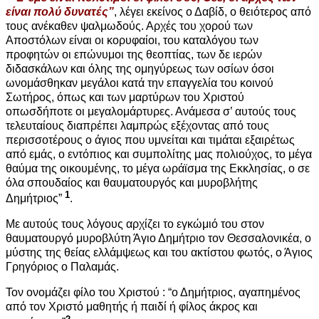
είναι πολύ δυνατές”
, λέγει εκείνος ο Δαβίδ, ο θειότερος από
τους ανέκαθεν ψαλμωδούς. Αρχές του χορού των
Αποστόλων είναι οι κορυφαίοι, του καταλόγου των
προφητών οι επώνυμοι της θεοπτίας, των δε ιερών
διδασκάλων και όλης της ομηγύρεως των οσίων όσοι
ωνομάσθηκαν μεγάλοι κατά την επαγγελία του κοινού
Σωτήρος, όπως και των μαρτύρων του Χριστού
οπωσδήποτε οι μεγαλομάρτυρες. Ανάμεσα σ’ αυτούς τους
τελευταίους διαπρέπει λαμπρώς εξέχοντας από τους
περισσοτέρους ο άγιος που υμνείται και τιμάται εξαιρέτως
από εμάς, ο εντόπιος και συμπολίτης μας πολιούχος, το μέγα
θαύμα της οικουμένης, το μέγα ωράϊσμα της Εκκλησίας, ο σε
όλα σπουδαίος και θαυματουργός και μυροβλήτης
1
Δημήτριος”
.
Με αυτούς τους λόγους αρχίζει το εγκώμιό του στον
θαυματουργό μυροβλύτη Άγιο Δημήτριο τον Θεσσαλονικέα, ο
μύστης της θείας ελλάμψεως και του ακτίστου φωτός, ο Άγιος
Γρηγόριος ο Παλαμάς.
Τον ονομάζει φίλο του Χριστού : “ο Δημήτριος, αγαπημένος
από τον Χριστό μαθητής ή παιδί ή φίλος άκρος και
2